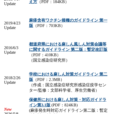
え方
（PDF：184KB）
Update
麻疹含有ワクチン接種のガイドライン 第一
2019/4/23
版
（PDF：703KB）
Update
都道府県における麻しん風しん対策会議等
2016/6/3
に関するガイドライン 第二版：暫定改訂版
Update
（PDF：410KB）
（国立感染症研究所）
学校における麻しん対策ガイドライン 第二
2018/2/26
版
（PDF：2.3MB）
Update
（作成：国立感染症研究所感染症疫学セン
ター/監修：文部科学省、厚生労働省）
保健所における麻しん対策・対応ガイドラ
イン
第
3.1
版
(
PDF
：824
KB)
New
(麻疹発生時対応ガイドライン第二版：暫定
2026/5/8