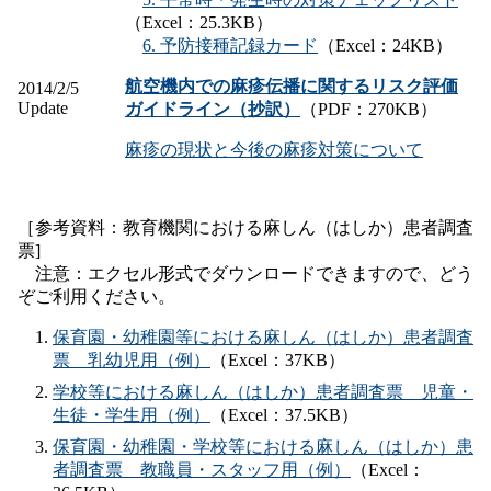
（Excel：25.3KB）
6. 予防接種記録カード
（Excel：24KB）
航空機内での麻疹伝播に関するリスク評価
2014/2/5
Update
ガイドライン（抄訳）
（PDF：270KB）
麻疹の現状と今後の麻疹対策について
［参考資料：教育機関における麻しん（はしか）患者調査
票]
注意：エクセル形式でダウンロードできますので、どう
ぞご利用ください。
保育園・幼稚園等における麻しん（はしか）患者調査
票 乳幼児用（例）
（Excel：37KB）
学校等における麻しん（はしか）患者調査票 児童・
生徒・学生用（例）
（Excel：37.5KB）
保育園・幼稚園・学校等における麻しん（はしか）患
者調査票 教職員・スタッフ用（例）
（Excel：