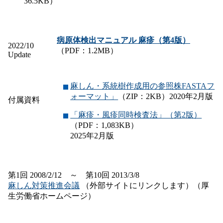
36.5KB）
病原体検出マニュアル 麻疹（第4版）
2022/10
（PDF：1.2MB）
Update
麻しん・系統樹作成用の参照株FASTAフ
ォーマット」
（ZIP：2KB）2020年2月版
付属資料
「麻疹・風疹同時検査法」（第2版）
（PDF：1,083KB）
2025年2月版
第1回 2008/2/12 ～ 第10回 2013/3/8
麻しん対策推進会議
（外部サイトにリンクします）（厚
生労働省ホームページ）