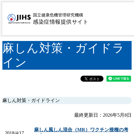
MENU
トップページ
マニュアル類
麻しん対策・ガイドラ
>
>
国立健康危機管理研究機構
イン
感染症情報提供サイト
麻しん対策・ガイドラ
イン
麻しん対策・ガイドライン
最終更新日：2026年5月8日
麻しん風しん混合（MR）ワクチン接種の考
2018/4/17