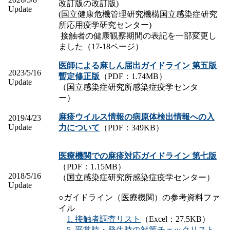
改訂版の改訂版)
Update
(
国立健康危機管理研究機構国立感染症研究
所応用疫学研究センター)
接触者の健康観察期間の表記を一部変更し
ました（
17-18
ページ）
医師による麻しん届出ガイドライン 第五版
2023/5/16
暫定修正版
（PDF：1.74MB）
Update
（国立感染症研究所感染症疫学センタ
ー）
麻疹ウイルス情報の病原体検出情報への入
2019/4/23
Update
力について
（PDF：349KB）
医療機関での麻疹対応ガイドライン 第七版
（PDF：1.15MB）
2018/5/16
（国立感染症研究所感染症疫学センター）
Update
○ガイドライン（医療機関）の参考資料ファ
イル
1. 接触者調査リスト
（Excel：27.5KB）
5. 平常時・発生時の対策チェックリスト