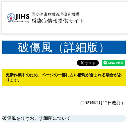
MENU
トップページ
感染症を探す
疾患名から探す
ハ行
>
>
>
国立健康危機管理研究機構
感染症情報提供サイト
破傷風
破傷風（詳細版）
>
>
破傷風（詳細版）
更新作業中のため、ページの一部に古い情報が含まれる場合があ
ります。
（2021年1月12日改訂）
破傷風をひきおこす細菌について