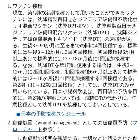
ワクチン接種
現在、第1期の定期接種として用いることができるワク
チンには、沈降精製百日せきジフテリア破傷風不活化ポ
リオ混合ワクチン（沈降DPT-IPV）、沈降精製百日せき
ジフテリア破傷風混合ワクチン（沈降DPT）、沈降ジフ
テリア破傷風混合トキソイド（沈降DT）の3種類があ
る。生後3～90か月に至るまでの間に4回接種する。標準
的には生後3～12か月に3回初回接種、初回接種後6か月
以上あけて標準的には12～18か月後に1回追加接種す
る。なお、沈降DTを第1期に使用する場合は、生後3～
12か月に2回初回接種、初回接種後6か月以上あけて標準
的には12～18か月後に1回追加接種する3回接種である。
第2期（11～12歳に1回接種）としては、沈降DTのみが
用いられている。日本小児科学会は、百日咳の予防を目
的に、第2期の接種については、沈降DTの代わりに、任
意接種として沈降DPTを接種してもよいとしている。
日本の予防接種スケジュール
創傷処置（wound management）としての破傷風予防（
フ
ローチャート
参照））
創傷部の状態を確認する。土壌などに汚染された創