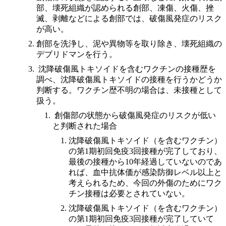
部、壊死組織が認められる創部、凍傷、火傷、挫
滅、剥離などによる創部では、破傷風発症のリスク
が高い。
創部を洗浄し、泥や異物等を取り除き、壊死組織の
デブリドマンを行う。
沈降破傷風トキソイドを含むワクチンの接種歴を
調べ、沈降破傷風トキソイドの接種を行うかどうか
判断する。ワクチン歴不明の場合は、未接種として
扱う。
創傷部の状態から破傷風発症のリスクが低い
と判断された場合
沈降破傷風トキソイド（を含むワクチン）
の第1期初回免疫3回接種が完了しており、
最後の接種から10年経過していないのであ
れば、血中抗体価が感染防御レベル以上と
考えられるため、今回の外傷のためにワク
チン接種は必要とされていない。
沈降破傷風トキソイド（を含むワクチン）
の第1期初回免疫3回接種が完了していて