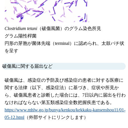
Clostridium tetani
（破傷風菌）のグラム染色所見
グラム陽性桿菌
円形の芽胞が菌体先端（terminal）に認められ、太鼓バチ状
を呈す
破傷風に関する届出など
破傷風は、感染症の予防及び感染症の患者に対する医療に
関する法律（以下、感染症法）に基づき、症状や所見か
ら、破傷風患者と診断した場合には、7日以内に届出を行わ
なければならない第五類感染症全数把握疾患である。
https://www.mhlw.go.jp/bunya/kenkou/kekkaku-kansenshou11/01-
05-12.html
（外部サイトにリンクします）