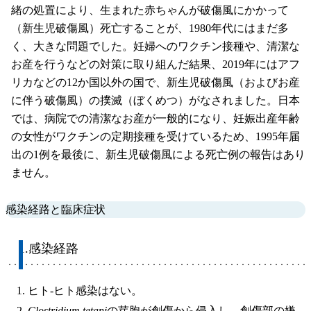
緒の処置により、生まれた赤ちゃんが破傷風にかかって
（新生児破傷風）死亡することが、1980年代にはまだ多
く、大きな問題でした。妊婦へのワクチン接種や、清潔な
お産を行うなどの対策に取り組んだ結果、2019年にはアフ
リカなどの12か国以外の国で、新生児破傷風（およびお産
に伴う破傷風）の撲滅（ぼくめつ）がなされました。日本
では、病院での清潔なお産が一般的になり、妊娠出産年齢
の女性がワクチンの定期接種を受けているため、1995年届
出の1例を最後に、新生児破傷風による死亡例の報告はあり
ません。
感染経路と臨床症状
1.感染経路
ヒト-ヒト感染はない。
Clostridium tetani
の芽胞が創傷から侵入し、創傷部の嫌