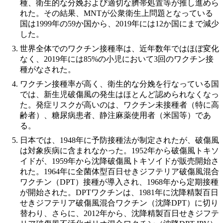
種、衛生的な分娩および適切な臍帯処置等が推し進めら
れた。その結果、MNTが公衆衛生上問題となっている
国は1999年の59か国から、2019年には12か国にまで減少
した。
世界全体でのワクチン接種率は、近年数年ではほぼ変化
なく、2019年には85%の小児において3回のワクチン接
種がなされた。
ワクチン接種率が高く、衛生的な分娩を行なっている国
では、新生児破傷風の発生はほとんど認められなくなっ
た。発症リスクが高いのは、ワクチン未接種者（特に高
齢者）、糖尿病患者、静注麻薬使用者（米国等）であ
る。
日本では、1948年に予防接種法が制定されたが、破傷風
は対象疾病に含まれなかった。1952年から破傷風トキソ
イドが、1959年から沈降破傷風トキソイドが販売開始さ
れた。1964年に全菌体型百日せきジフテリア破傷風混合
ワクチン（DPT）接種が導入され、1968年から定期接種
が開始された。DPTワクチンは、1981年に沈降精製百日
せきジフテリア破傷風混合ワクチン（沈降DPT）に切り
替わり、さらに、2012年から、沈降精製百日せきジフテ