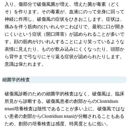
入り、傷部分で破傷風菌が増え、増えた菌が毒素（どく
そ）を作ります。その毒素が、血液にのって全身に回って
神経に作用し、破傷風の症状をひきおこします。症状は、
痛みを伴う筋肉のけいれんやこわばりで、最初に口が開き
にくいという症状（開口障害）が認められることが多いで
す。顔の筋肉がけいれんすることにより笑っているような
表情に見えたり、ものが飲み込みにくくなったり、頭部か
ら背中まで弓なりにそり返る症状が認められたりします。
意識は保たれます。
細菌学的検査
破傷風診断のための細菌学的検査はなく、破傷風は、臨床
所見から診断する。破傷風患者の創部からのClostridium
tetani培養検査は陰性であることが多い上に、破傷風ではな
い患者の創部からClostridium tetaniが分離されることもある
ため、創部の培養検査は感度、特異度ともに低い。