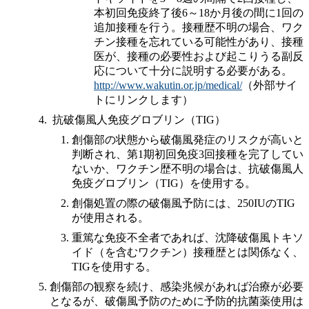
本初回免疫終了後6～18か月後の間に1回の
追加接種を行う。接種歴不明の場合、ワク
チン接種を忘れている可能性があり、接種
医が、接種の必要性および起こりうる副反
応について十分に説明する必要がある。
http://www.wakutin.or.jp/medical/
（外部サイ
トにリンクします）
抗破傷風人免疫グロブリン（TIG）
創傷部の状態から破傷風発症のリスクが高いと
判断され、第1期初回免疫3回接種を完了してい
ないか、ワクチン歴不明の場合は、抗破傷風人
免疫グロブリン（TIG）を使用する。
創傷処置の際の破傷風予防には、250IUのTIG
が使用される。
重篤な免疫不全者であれば、沈降破傷風トキソ
イド（を含むワクチン）接種歴とは関係なく、
TIGを使用する。
創傷部の観察を続け、感染兆候があれば治療が必要
となるが、破傷風予防のために予防的抗菌薬使用は