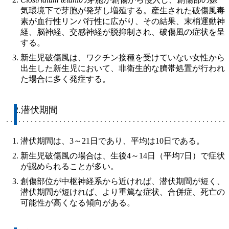
気環境下で芽胞が発芽し増殖する。産生された破傷風毒
素が血行性リンパ行性に広がり、その結果、末梢運動神
経、脳神経、交感神経が脱抑制され、破傷風の症状を呈
する。
新生児破傷風は、ワクチン接種を受けていない女性から
出生した新生児において、非衛生的な臍帯処置が行われ
た場合に多く発症する。
2.潜伏期間
潜伏期間は、3～21日であり、平均は10日である。
新生児破傷風の場合は、生後4～14日（平均7日）で症状
が認められることが多い。
創傷部位が中枢神経系から近ければ、潜伏期間が短く、
潜伏期間が短ければ、より重篤な症状、合併症、死亡の
可能性が高くなる傾向がある。