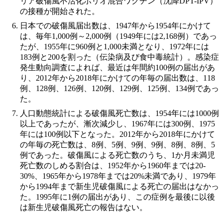
リア破傷風不活化ポリオ混合ワクチン（沈降DPT-IPV）
の接種が開始された。
日本での破傷風届出数は、1947年から1954年にかけて
は、毎年1,000例～2,000例（1949年には2,168例）であっ
たが、1955年に960例と1,000未満となり、1972年には
183例と200を割った（伝染病及び食中毒統計）。感染症
発生動向調査によれば、最近は年間約100例の届出があ
り、2012年から2018年にかけての年毎の届出数は、118
例、128例、126例、120例、129例、125例、134例であっ
た。
人口動態統計による破傷風死亡数は、1954年には1000例
以上であったが、漸次減少し、1967年には300例、1975
年には100例以下となった。2012年から2018年にかけて
の年毎の死亡数は、8例、5例、9例、9例、8例、8例、5
例であった。破傷風による死亡数のうち、1か月未満児
死亡数のしめる割合は、1952年から1960年までは20-
30%、1965年から1978年までは20%未満であり、1979年
から1994年まで新生児破傷風による死亡の届出はなかっ
た。1995年に1例の届出があり、この症例を最後に以後
は新生児破傷風死亡の報告はない。