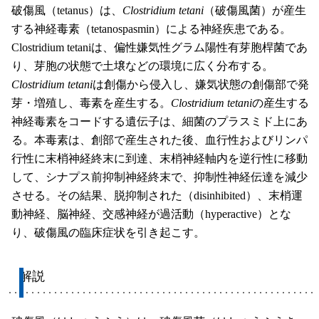
破傷風（tetanus）は、
Clostridium tetani
（破傷風菌）が産生
する神経毒素（tetanospasmin）による神経疾患である。
Clostridium tetaniは、偏性嫌気性グラム陽性有芽胞桿菌であ
り、芽胞の状態で土壌などの環境に広く分布する。
Clostridium tetani
は創傷から侵入し、嫌気状態の創傷部で発
芽・増殖し、毒素を産生する。
Clostridium tetani
の産生する
神経毒素をコードする遺伝子は、細菌のプラスミド上にあ
る。本毒素は、創部で産生された後、血行性およびリンパ
行性に末梢神経終末に到達、末梢神経軸内を逆行性に移動
して、シナプス前抑制神経終末で、抑制性神経伝達を減少
させる。その結果、脱抑制された（disinhibited）、末梢運
動神経、脳神経、交感神経が過活動（hyperactive）とな
り、破傷風の臨床症状を引き起こす。
解説