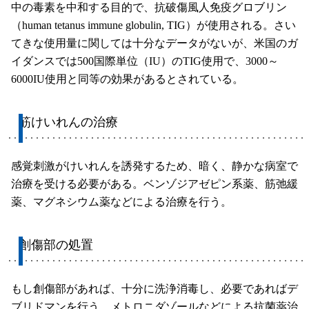
中の毒素を中和する目的で、抗破傷風人免疫グロブリン
（human tetanus immune globulin, TIG）が使用される。さい
てきな使用量に関しては十分なデータがないが、米国のガ
イダンスでは500国際単位（IU）のTIG使用で、3000～
6000IU使用と同等の効果があるとされている。
筋けいれんの治療
感覚刺激がけいれんを誘発するため、暗く、静かな病室で
治療を受ける必要がある。ベンゾジアゼピン系薬、筋弛緩
薬、マグネシウム薬などによる治療を行う。
創傷部の処置
もし創傷部があれば、十分に洗浄消毒し、必要であればデ
ブリドマンを行う。メトロニダゾールなどによる抗菌薬治