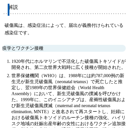
解説
破傷風は、感染症法によって、届出が義務付けられている
感染症です。
疫学とワクチン接種
1920年代にホルマリンで不活化した破傷風トキソイドが
開発され、第二次世界大戦時に広く接種が開始された。
世界保健機関（WHO）は、1988年には約787,000例の新
生児が新生児破傷風（neonatal tetanus）で死亡したと推
定し、翌1989年の世界保健総会（World Health
Assembly）において、新生児破傷風の撲滅を呼びかけ
た。1999年に、このイニシアチブは、産褥性破傷風およ
び新生児破傷風撲滅（maternal and neonatal tetanus
elimination, MNTE）と改名されて再スタートし、妊婦に
おける破傷風トキソイドのルーチン接種の強化、ハイリ
スク地域の妊娠出産年齢の女性におけるワクチン追加接