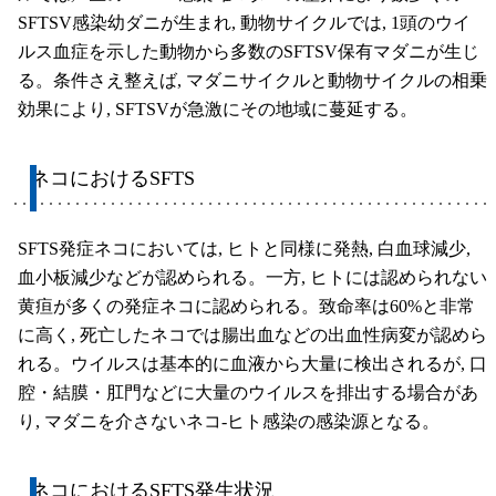
SFTSV感染幼ダニが生まれ, 動物サイクルでは, 1頭のウイ
ルス血症を示した動物から多数のSFTSV保有マダニが生じ
る。条件さえ整えば, マダニサイクルと動物サイクルの相乗
効果により, SFTSVが急激にその地域に蔓延する。
ネコにおけるSFTS
SFTS発症ネコにおいては, ヒトと同様に発熱, 白血球減少,
血小板減少などが認められる。一方, ヒトには認められない
黄疸が多くの発症ネコに認められる。致命率は60%と非常
に高く, 死亡したネコでは腸出血などの出血性病変が認めら
れる。ウイルスは基本的に血液から大量に検出されるが, 口
腔・結膜・肛門などに大量のウイルスを排出する場合があ
り, マダニを介さないネコ-ヒト感染の感染源となる。
ネコにおけるSFTS発生状況