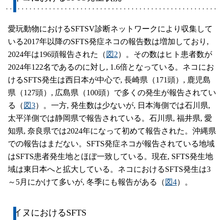
愛玩動物におけるSFTSV診断ネットワークにより収集して
いる2017年以降のSFTS発症ネコの報告数は増加しており,
2024年は196頭報告された（
図2
）。その数はヒト患者数が
2024年122名であるのに対し, 1.6倍となっている。ネコにお
けるSFTS発生は西日本が中心で, 長崎県（171頭）, 鹿児島
県（127頭）, 広島県（100頭）で多くの発生が報告されてい
る（
図3
）。一方, 発生数は少ないが, 日本海側では石川県,
太平洋側では静岡県で報告されている。石川県, 福井県, 愛
知県, 奈良県では2024年になって初めて報告された。沖縄県
での報告はまだない。SFTS発症ネコが報告されている地域
はSFTS患者発生地とほぼ一致している。現在, SFTS発生地
域は東日本へと拡大している。ネコにおけるSFTS発生は3
～5月にかけて多いが, 冬季にも報告がある（
図4
）。
イヌにおけるSFTS