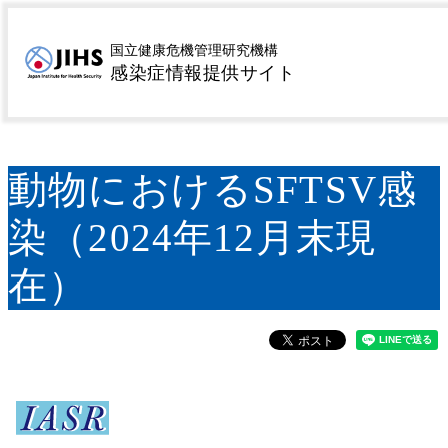
MENU
トップページ
サーベイランス
病原微生物検出情報
>
>
国立健康危機管理研究機構
感染症情報提供サイト
(IASR)
動物におけるSFTSV感染（2024年12月末現
>
在）
動物におけるSFTSV感
染（2024年12月末現
在）