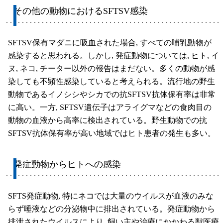
その他の動物におけるSFTSV感染
SFTSV保有マダニに吸血された場合, すべての哺乳動物が
感染すると思われる。しかし, 発症動物については, ヒト, イ
ヌ, ネコ, チーター以外の報告はまだない。多くの動物が感
染しても不顕性感染していると考えられる。流行地の野生
動物であるイノシシやシカでの抗SFTSV抗体保有率は非常
に高い。一方, SFTSV遺伝子はアライグマなどの食肉目の
動物の血液から高率に検出されている。野生動物での抗
SFTSV抗体保有率が高い地域ではヒト患者の発生も多い。
発症動物からヒトへの感染
SFTS発症動物, 特にネコでは大量のウイルスが血液のみな
らず唾液などの分泌物中に排出されている。発症動物から
排泄されたウイルスにより, 飼い主や治療にかかわる獣医療