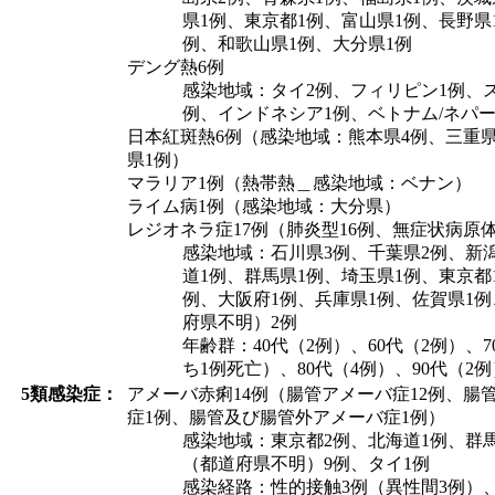
県1例、東京都1例、富山県1例、長野県
例、和歌山県1例、大分県1例
デング熱6例
感染地域：タイ2例、フィリピン1例、
例、インドネシア1例、ベトナム/ネパー
日本紅斑熱6例（感染地域：熊本県4例、三重
県1例）
マラリア1例（熱帯熱＿感染地域：ベナン）
ライム病1例（感染地域：大分県）
レジオネラ症17例（肺炎型16例、無症状病原
感染地域：石川県3例、千葉県2例、新
道1例、群馬県1例、埼玉県1例、東京都
例、大阪府1例、兵庫県1例、佐賀県1
府県不明）2例
年齢群：40代（2例）、60代（2例）、7
ち1例死亡）、80代（4例）、90代（2例
5類感染症：
アメーバ赤痢14例（腸管アメーバ症12例、腸
症1例、腸管及び腸管外アメーバ症1例）
感染地域：東京都2例、北海道1例、群
（都道府県不明）9例、タイ1例
感染経路：性的接触3例（異性間3例）