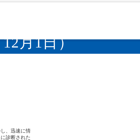
48号＜発生動向総覧＞20
～12月1日）
かし、迅速に情
週に診断された