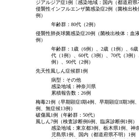
ジアルジア症1例〔感染地域：国内（都道府県
侵襲性インフルエンザ菌感染症2例（菌検出検
例）
年齢群：80代（2例）
侵襲性肺炎球菌感染症20例（菌検出検体：血液
例）
年齢群：1歳（6例）、2歳（1例）、6歳
代（1例）、60代（3例）、70代（3例）
例）、90代（2例）
先天性風しん症候群1例
病型：その他
感染地域：神奈川県
累積報告数：26例
梅毒21例（早期顕症I期4例、早期顕症II期3例
例、無症候13例）
破傷風1例（年齢群：50代）
風しん7例（検査診断例6例、臨床診断例1例）
感染地域：東京都3例、栃木県1例、神
児島県1例、国内（都道府県不明）1例