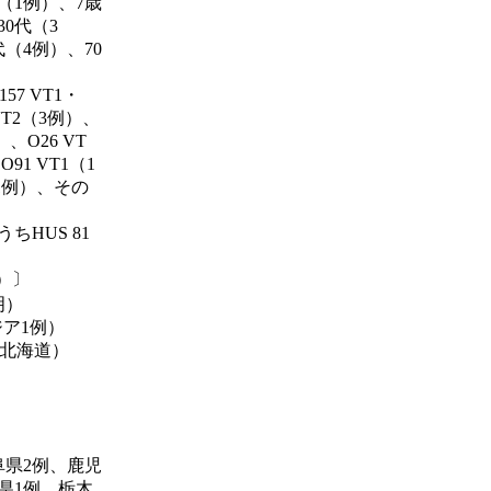
（1例）、7歳
30代（3
代（4例）、70
57 VT1・
VT2（3例）、
）、O26 VT
91 VT1（1
（1例）、その
ちHUS 81
）〕
明）
ジア1例）
：北海道）
阜県2例、鹿児
県1例、栃木