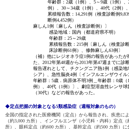
年齢群：2歳（1例）、5～9歳（1例）、2
例）、30～34歳（1例）、40代（2例）
累積報告数：14,291例（検査診断例9,8
断例4,452例）
麻しん1例〔麻しん（検査診断例）〕
感染地域：国内（都道府県不明）
年齢群：25～29歳
累積報告数：215例〔麻しん（検査診断
床診断例61例）、修飾麻しん63例〕
（補）他にレジオネラ症1例の報告があったが
た、2012年第48週から2013年第47週までに
報告遅れとして、チクングニア熱1例（感染地
シア）、急性脳炎4例〔インフルエンザウイルス
年齢群：5歳．病原体不明3例＿年齢群：0歳（1
例）、40代（1例）〕、劇症型溶血性レンサ球
（30代）などの報告があった。
◆
定点把握の対象となる5類感染症（週報対象のもの）
全国の指定された医療機関（定点）から報告され、疾患に
（約3,000 カ所）、インフルエンザ（小児科・内科）定点（約5
所）、眼科定点（約600 カ所）、基幹定点（約500 カ所）