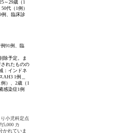
5～29歳（1
、50代（1例）
39例、臨床診
例91例、臨
削除予定。ま
診断されたものの
域：インドネ
AH3 1例＿
例）、2歳（1
菌感染症1例
より小児科定点
,000 カ
に分かれていま