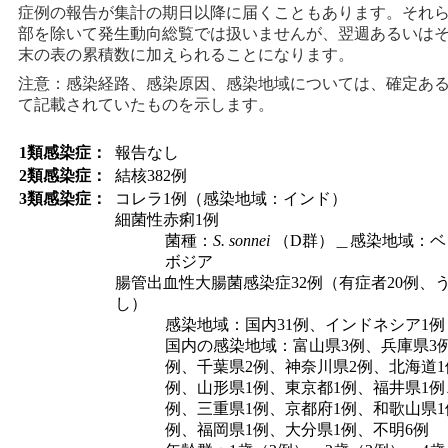
症例の報告が集計の期日以降に届くこともあります。それ
部を除いて発生動向総覧では扱いませんが、翌週あるいは
末の表の累積数に加えられることになります。
注意：感染経路、感染原因、感染地域については、確定あ
て記載されていたものを示します。
1類感染症：
報告なし
2類感染症：
結核382例
3類感染症：
コレラ1例（感染地域：インド）
細菌性赤痢1例
菌種：
S. sonnei
（D群）＿感染地域：ベ
ボジア
腸管出血性大腸菌感染症32例（有症者20例、う
し）
感染地域：国内31例、インドネシア1例
国内の感染地域：富山県3例、兵庫県3
例、千葉県2例、神奈川県2例、北海道1
例、山形県1例、東京都1例、福井県1例
例、三重県1例、京都府1例、和歌山県1
例、福岡県1例、大分県1例、不明6例