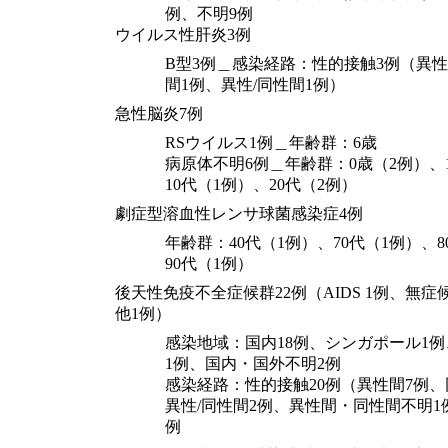
例、不明9例
ウイルス性肝炎3例
B型3例＿感染経路：性的接触3例（異性
間1例、異性/同性間1例）
急性脳炎7例
RSウイルス1例＿年齢群：6歳
病原体不明6例＿年齢群：0歳（2例）、
10代（1例）、20代（2例）
劇症型溶血性レンサ球菌感染症4例
年齢群：40代（1例）、70代（1例）、8
90代（1例）
後天性免疫不全症候群22例（AIDS 1例、無症
他1例）
感染地域：国内18例、シンガポール1
1例、国内・国外不明2例
感染経路：性的接触20例（異性間7例、
異性/同性間2例、異性間・同性間不明1
例