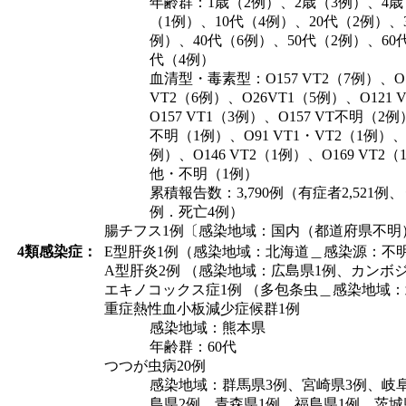
年齢群：1歳（2例）、2歳（3例）、4歳
（1例）、10代（4例）、20代（2例）、
例）、40代（6例）、50代（2例）、60
代（4例）
血清型・毒素型：O157 VT2（7例）、O1
VT2（6例）、O26VT1（5例）、O121 
O157 VT1（3例）、O157 VT不明（2例
不明（1例）、O91 VT1・VT2（1例）、O
例）、O146 VT2（1例）、O169 VT2
他・不明（1例）
累積報告数：3,790例（有症者2,521例、う
例．死亡4例）
腸チフス1例〔感染地域：国内（都道府県不明
4類感染症：
E型肝炎1例（感染地域：北海道＿感染源：不
A型肝炎2例 （感染地域：広島県1例、カンボ
エキノコックス症1例 （多包条虫＿感染地域
重症熱性血小板減少症候群1例
感染地域：熊本県
年齢群：60代
つつが虫病20例
感染地域：群馬県3例、宮崎県3例、岐
島県2例、青森県1例、福島県1例、茨城