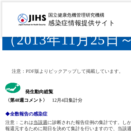
IDWR 2013年第
国立健康危機管理研究機構
感染症情報提供サイト
（2013年11月25日
注意：PDF版よりピックアップして掲載しています。
発生動向総覧
〈第48
週コメント〉
12月4日集計分
◆
全数報告の感染症
注意：これは
当該週
に診断された報告症例の集計です。し
報還元するために期日を決めて集計を行いますので、当該