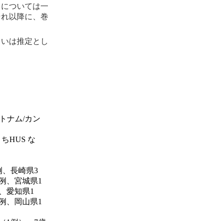
らについては一
それ以降に、巻
るいは推定とし
トナム/カン
ちHUS な
例、長崎県3
例、宮城県1
、愛知県1
例、岡山県1