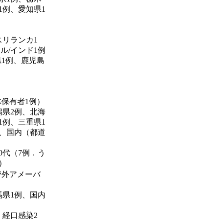
1例、愛知県1
スリランカ1
ル/インド1例
県1例、鹿児島
体保有者1例）
潟県2例、北海
1例、三重県1
例、国内（都道
0代（7例．う
）
管外アメーバ
馬県1例、国内
、経口感染2