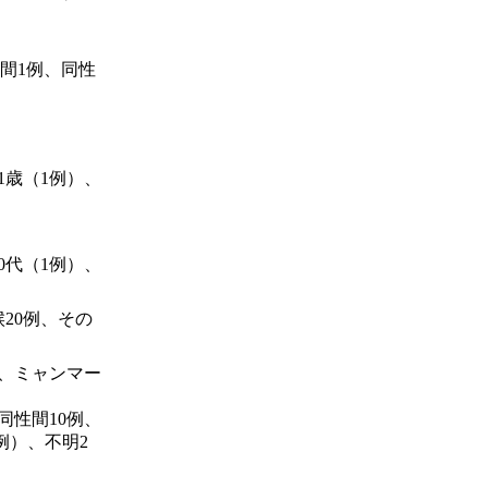
間1例、同性
1歳（1例）、
0代（1例）、
候20例、その
例、ミャンマー
同性間10例、
例）、不明2