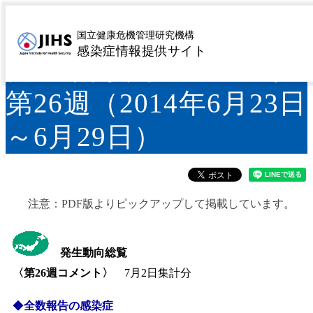
IDWR 2014年第26号＜
国立健康危機管理研究機構
感染症情報提供サイト
発生動向総覧＞2014年
第26週（2014年6月23日
～6月29日）
注意：PDF版よりピックアップして掲載しています。
発生動向総覧
〈第26
週コメント〉
7月2日集計分
◆
全数報告の感染症