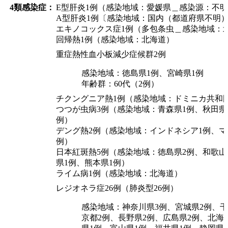
4類感染症：
E型肝炎1例（感染地域：愛媛県＿感染源：不
A型肝炎1例〔感染地域：国内（都道府県不明
エキノコックス症1例（多包条虫＿感染地域：
回帰熱1例（感染地域：北海道）
重症熱性血小板減少症候群2例
感染地域：徳島県1例、宮崎県1例
年齢群：60代（2例）
チクングニア熱1例（感染地域：ドミニカ共和
つつが虫病3例（感染地域：青森県1例、秋田県
例）
デング熱2例（感染地域：インドネシア1例、マ
例）
日本紅斑熱5例（感染地域：徳島県2例、和歌山
県1例、熊本県1例）
ライム病1例（感染地域：北海道）
レジオネラ症26例（肺炎型26例）
感染地域：神奈川県3例、宮城県2例、千
京都2例、長野県2例、広島県2例、北海