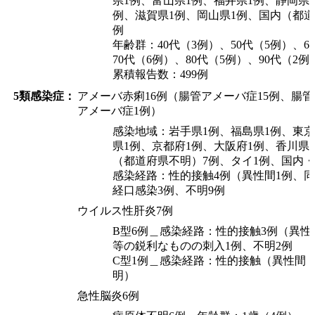
県1例、富山県1例、福井県1例、静岡県
例、滋賀県1例、岡山県1例、国内（都道
例
年齢群：40代（3例）、50代（5例）、6
70代（6例）、80代（5例）、90代（2例
累積報告数：499例
5類感染症：
アメーバ赤痢16例（腸管アメーバ症15例、腸
アメーバ症1例）
感染地域：岩手県1例、福島県1例、東京
県1例、京都府1例、大阪府1例、香川県
（都道府県不明）7例、タイ1例、国内・
感染経路：性的接触4例（異性間1例、同
経口感染3例、不明9例
ウイルス性肝炎7例
B型6例＿感染経路：性的接触3例（異性
等の鋭利なものの刺入1例、不明2例
C型1例＿感染経路：性的接触（異性間
明）
急性脳炎6例