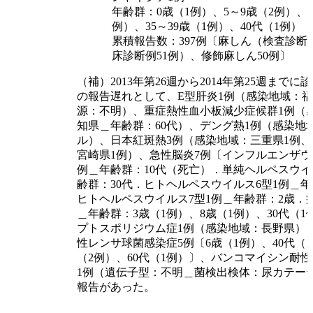
年齢群：0歳（1例）、5～9歳（2例）、2
例）、35～39歳（1例）、40代（1例）
累積報告数：397例〔麻しん（検査診断例
床診断例51例）、修飾麻しん50例〕
（補）2013年第26週から2014年第25週まで
の報告遅れとして、E型肝炎1例（感染地域：
源：不明）、重症熱性血小板減少症候群1例（
知県＿年齢群：60代）、デング熱1例（感染地
ル）、日本紅斑熱3例（感染地域：三重県1例、
宮崎県1例）、急性脳炎7例〔インフルエンザウ
例＿年齢群：10代（死亡）．単純ヘルペスウイ
齢群：30代．ヒトヘルペスウイルス6型1例＿年
ヒトヘルペスウイルス7型1例＿年齢群：2歳．
＿年齢群：3歳（1例）、8歳（1例）、30代（
プトスポリジウム症1例（感染地域：長野県）
性レンサ球菌感染症5例〔6歳（1例）、40代（1
（2例）、60代（1例）〕、バンコマイシン耐
1例（遺伝子型：不明＿菌検出検体：尿カテー
報告があった。