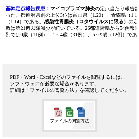
基幹定点報告疾患：
マイコプラズマ肺炎
の定点当たり報告
った。都道府県別の上位3位は富山県（1.20）、青森県（1.1
（1.14）である。
感染性胃腸炎（ロタウイルスに限る）
の定
数は第21週以降減少が続いている。26都道府県から54例報
別では0歳（11例）、1～4歳（31例）、5～9歳（12例）で
PDF・Word・Excelなどのファイルを閲覧するには、
ソフトウェアが必要な場合があります。
詳細は「ファイルの閲覧方法」を確認してください。
ファイルの閲覧方法