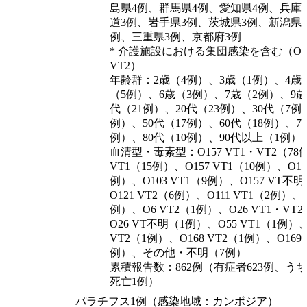
島県4例、群馬県4例、愛知県4例、兵庫
道3例、岩手県3例、茨城県3例、新潟県
例、三重県3例、京都府3例
* 介護施設における集団感染を含む（O15
VT2）
年齢群：2歳（4例）、3歳（1例）、4歳
（5例）、6歳（3例）、7歳（2例）、9歳
代（21例）、20代（23例）、30代（7例
例）、50代（17例）、60代（18例）、70
例）、80代（10例）、90代以上（1例）
血清型・毒素型：O157 VT1・VT2（78
VT1（15例）、O157 VT1（10例）、O157
例）、O103 VT1（9例）、O157 VT不
O121 VT2（6例）、O111 VT1（2例）、O
例）、O6 VT2（1例）、O26 VT1・VT
O26 VT不明（1例）、O55 VT1（1例）、O
VT2（1例）、O168 VT2（1例）、O169
例）、その他・不明（7例）
累積報告数：862例（有症者623例、うちH
死亡1例）
パラチフス1例（感染地域：カンボジア）