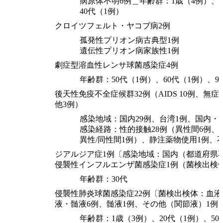
病原体不明6例＿年齢群：1歳（4例）、
40代（1例）
クロイツフェルト・ヤコブ病2例
孤発性プリオン病古典型1例
遺伝性プリオン病家族性1例
劇症型溶血性レンサ球菌感染症4例
年齢群：50代（1例）、60代（1例）、9
後天性免疫不全症候群32例（AIDS 10例、無症
他3例）
感染地域：国内29例、台湾1例、国内・
感染経路：性的接触28例（異性間6例、
異性/同性間1例）、静注薬物使用1例、
ジアルジア症1例〔感染地域：国内（都道府県
侵襲性インフルエンザ菌感染症1例（菌検出検
年齢群：30代
侵襲性肺炎球菌感染症22例〔菌検出検体：血液
液・髄液6例、髄液1例、その他（関節液）1例
年齢群：1歳（3例）、20代（1例）、50