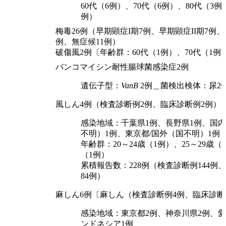
60代（6例）、70代（6例）、80代（3例
例）
梅毒26例（早期顕症I期7例、早期顕症II期7例
例、無症候11例）
破傷風2例〔年齢群：60代（1例）、70代（1例
バンコマイシン耐性腸球菌感染症2例
遺伝子型：
VanB
2例＿菌検出検体：尿2
風しん4例（検査診断例2例、臨床診断例2例）
感染地域：千葉県1例、長野県1例、国
不明）1例、東京都/国外（国不明）1例
年齢群：20～24歳（1例）、25～29歳（
（1例）
累積報告数：228例（検査診断例144例
84例）
麻しん6例〔麻しん（検査診断例4例、臨床診断
感染地域：東京都2例、神奈川県2例、愛
ンドネシア1例