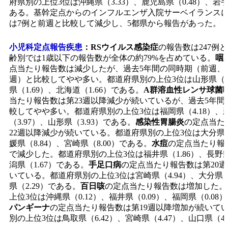
府県別の上位3位は沖縄県（3.33）、鹿児島県（0.48）、岩手
ある。基幹定点からのインフルエンザ入院サーベイランス
は7例と前週と比較して減少し、5都県から報告があった。
小児科定点報告疾患
：
RSウイルス感染症
の報告数は247例
齢別では1歳以下の報告数が全体の約79%を占めている。
咽
点当たり報告数は減少したが、過去5年間の同時期（前週、
週）と比較してやや多い。都道府県別の上位3位は山形県（1.
県（1.69）、北海道（1.66）である。
A群溶血性レンサ球菌
当たり報告数は第23週以降減少が続いているが、過去5年間
較してやや多い。都道府県別の上位3位は福岡県（4.18）、
（3.97）、山形県（3.93）である。
感染性胃腸炎
の定点当た
22週以降減少が続いている。都道府県別の上位3位は大分県（8
媛県（8.84）、宮崎県（8.00）である。
水痘
の定点当たり報
で減少した。都道府県別の上位3位は福井県（1.86）、長野県
潟県（1.67）である。
手足口病
の定点当たり報告数は第20
いている。都道府県別の上位3位は宮崎県（4.94）、大分県（
県（2.29）である。
百日咳
の定点当たり報告数は増加した。
上位3位は沖縄県（0.12）、福井県（0.09）、福岡県（0.08
パンギーナ
の定点当たり報告数は第19週以降増加が続いて
別の上位3位は鳥取県（6.42）、宮崎県（4.47）、山口県（4