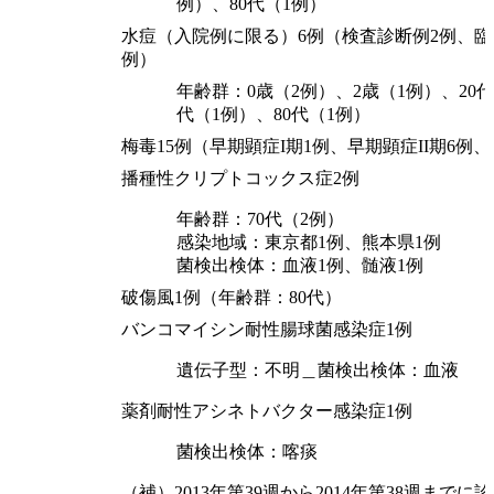
例）、80代（1例）
水痘（入院例に限る）6例（検査診断例2例、臨
例）
年齢群：0歳（2例）、2歳（1例）、20代
代（1例）、80代（1例）
梅毒15例（早期顕症I期1例、早期顕症II期6例
播種性クリプトコックス症2例
年齢群：70代（2例）
感染地域：東京都1例、熊本県1例
菌検出検体：血液1例、髄液1例
破傷風1例（年齢群：80代）
バンコマイシン耐性腸球菌感染症1例
遺伝子型：不明＿菌検出検体：血液
薬剤耐性アシネトバクター感染症1例
菌検出検体：喀痰
（補）2013年第39週から2014年第38週まで