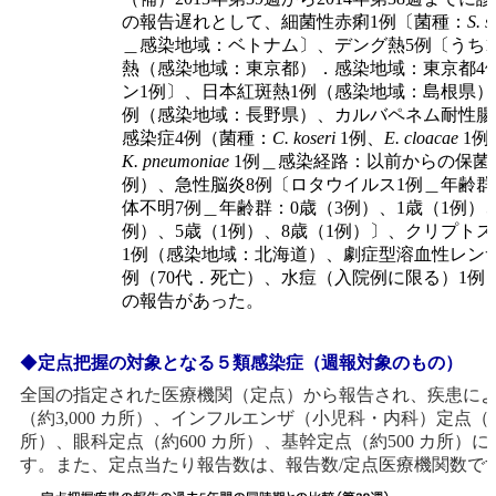
の報告遅れとして、細菌性赤痢1例〔菌種：
S. 
＿感染地域：ベトナム〕、デング熱5例〔うち
熱（感染地域：東京都）．感染地域：東京都4
ン1例〕、日本紅斑熱1例（感染地域：島根県）
例（感染地域：長野県）、カルバペネム耐性腸
感染症4例（菌種：
C. koseri
1例、
E. cloacae
1例
K. pneumoniae
1例＿感染経路：以前からの保菌3
例）、急性脳炎8例〔ロタウイルス1例＿年齢群
体不明7例＿年齢群：0歳（3例）、1歳（1例）、
例）、5歳（1例）、8歳（1例）〕、クリプト
1例（感染地域：北海道）、劇症型溶血性レン
例（70代．死亡）、水痘（入院例に限る）1例（
の報告があった。
◆
定点把握の対象となる５類感染症（週報対象のもの）
全国の指定された医療機関（定点）から報告され、疾患に
（約3,000 カ所）、インフルエンザ（小児科・内科）定点（約5
所）、眼科定点（約600 カ所）、基幹定点（約500 カ所）
す。また、定点当たり報告数は、報告数/定点医療機関数で