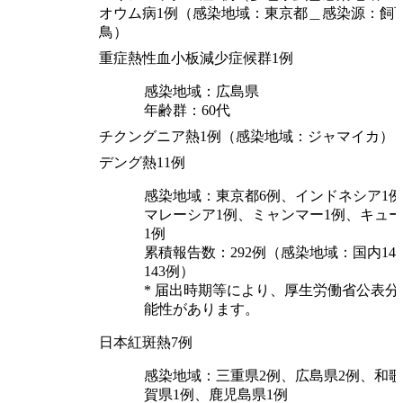
オウム病1例（感染地域：東京都＿感染源：飼
鳥）
重症熱性血小板減少症候群1例
感染地域：広島県
年齢群：60代
チクングニア熱1例（感染地域：ジャマイカ）
デング熱11例
感染地域：東京都6例、インドネシア1例
マレーシア1例、ミャンマー1例、キュー
1例
累積報告数：292例（感染地域：国内14
143例）
* 届出時期等により、厚生労働省公表
能性があります。
日本紅斑熱7例
感染地域：三重県2例、広島県2例、和歌
賀県1例、鹿児島県1例