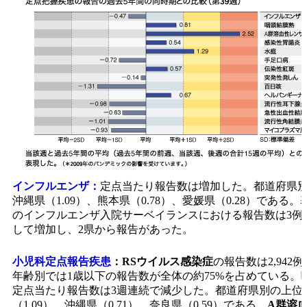
インフルエンザ：
定点当たり報告数は増加した。都道府県別
沖縄県（1.09）、熊本県（0.78）、愛媛県（0.28）である
のインフルエンザ入院サーベイランスにおける報告数は3例
して増加し、2県から報告があった。
小児科定点報告疾患
：
RSウイルス感染症
の報告数は2,942
年齢別では1歳以下の報告数が全体の約75%を占めている。
定点当たり報告数は3週連続で減少した。都道府県別の上位
（1.09）、沖縄県（0.71）、奈良県（0.59）である。
A群溶