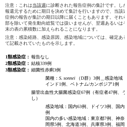
注意：これは
当該週
に診断された報告症例の集計です。し
報還元するために期日を決めて集計を行いますので、当該
症例の報告が集計の期日以降に届くこともあります。それ
部を除いて発生動向総覧では扱いませんが、翌週あるいは
末の表の累積数に加えられることになります。
注意：感染経路、感染原因、感染地域については、確定あ
て記載されていたものを示します。
1類感染症：
報告なし
2類感染症：
結核339例
3類感染症：
細菌性赤痢3例
菌種：
S. sonnei
（D群）3例＿感染地域：
インド1例、ベトナム/カンボジア1例
腸管出血性大腸菌感染症67例（有症者47例、うち
し）
感染地域：国内63例、ドイツ3例、国内
例
国内の多い感染地域：東京都7例、神奈
岡県5例、北海道3例、兵庫県3例、福岡