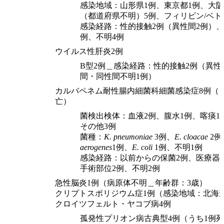
感染地域：山形県1例、東京都1例、大阪
（都道府県不明）5例、フィリピン/ベト
感染経路：性的接触2例（異性間2例）、
例、不明4例
ウイルス性肝炎2例
B型2例＿感染経路：性的接触2例（異性
間・同性間不明1例）
カルバペネム耐性腸内細菌科細菌感染症8例（
亡）
菌検出検体：血液2例、腹水1例、喀痰1
その他3例
菌種：
K. pneumoniae
3例、
E. cloacae
2例
aerogenes
1例、
E. coli
1例、不明1例
感染経路：以前からの保菌2例、医療器
手術部位2例、不明2例
急性脳炎1例（病原体不明＿年齢群：3歳）
クリプトスポリジウム症1例（感染地域：北海
クロイツフェルト・ヤコブ病4例
孤発性プリオン病古典型4例（うち1例