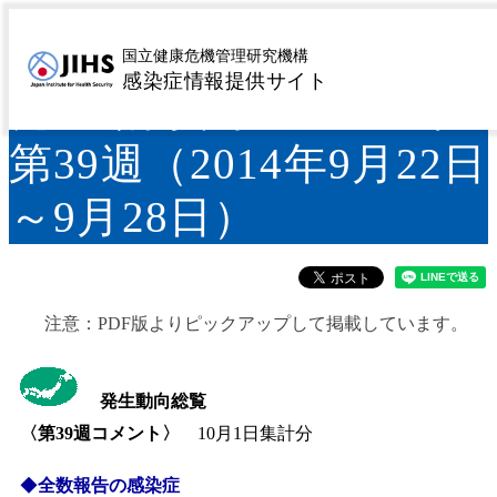
IDWR 2014年第39号＜
国立健康危機管理研究機構
感染症情報提供サイト
発生動向総覧＞2014年
第39週（2014年9月22日
～9月28日）
注意：PDF版よりピックアップして掲載しています。
発生動向総覧
〈第3
9週コメント〉
10月1日集計分
◆
全数報告の感染症