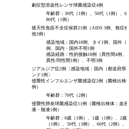
劇症型溶血性レンサ球菌感染症4例
年齢群：30代（1例）、50代（1例）、6
80代（1例）
後天性免疫不全症候群21例（AIDS 3例、無症候
他3例）
感染地域：国内18例、タイ1例、国外（
例、国内・国外不明1例
感染経路：性的接触18例（異性間4例、
異性/同性間1例）、不明3例
ジアルジア症2例〔感染地域：国内（都道府県
ンド1例〕
侵襲性インフルエンザ菌感染症2例（菌検出検
例）
年齢群：70代（2例）
侵襲性肺炎球菌感染症11例（菌検出検体：血液
液・髄液1例）
年齢群：0歳（1例）、1歳（1例）、2歳
（1例）、50代（3例）、60代（2例）、7