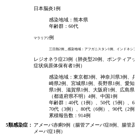
日本脳炎1例
感染地域：熊本県
年齢群：60代
例
マラリア2
三日熱2例＿感染地域：アフガニスタン1例、インドネシア
レジオネラ症23例（肺炎型20例、ポンティアッ
症状病原体保有者1例）
感染地域：東京都3例、神奈川県3例、兵
崎県2例、宮城県1例、長野県1例、愛知
県1例、滋賀県1例、大阪府1例、広島県
（都道府県不明）4例、中国1例
年齢群：40代（1例）、50代（5例）、6
70代（3例）、80代（6例）、90代（2例
累積報告数：914例
5類感染症：
アメーバ赤痢9例（腸管アメーバ症8例、腸管
メーバ症1例）