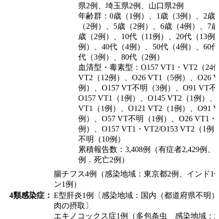
県2例、埼玉県2例、山口県2例
年齢群：0歳（1例）、1歳（3例）、2歳
（2例）、5歳（2例）、6歳（4例）、7歳
歳（2例）、10代（11例）、20代（13例
例）、40代（4例）、50代（4例）、60代
代（3例）、80代（2例）
血清型・毒素型：O157 VT1・VT2（24例
VT2（12例）、O26 VT1（5例）、O26 V
例）、O157 VT不明（3例）、O91 VT
O157 VT1（1例）、O145 VT2（1例）、O
VT1（1例）、O121 VT2（1例）、O91 V
例）、O57 VT不明（1例）、O26 VT1・
例）、O157 VT1・VT2/O153 VT2（
不明（10例）
累積報告数：3,408例（有症者2,429例、う
例．死亡2例）
腸チフス4例（感染地域：東京都2例、インド1
ン1例）
4類感染症：
E型肝炎1例〔感染地域：国内（都道府県不明
肉の摂取〕
エキノコックス症1例（多包条虫＿感染地域：