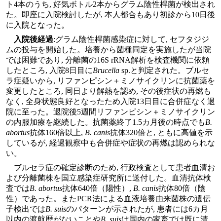
ト4本のうち, 好気ボトル2本からグラム陰性桿菌が検出され
た。即座に入院検討したが, 本人都合もあり初診から10日後
に入院となった。
入院後経過
:グラム陰性桿菌感染症に対して, セフタジジ
ムの投与を開始した。培養から菌種同定を実施したが当院
では困難であり, 分離菌の16S rRNA解析を検査機関に依頼
したところ, 入院8日目に
Brucella
sp.と判定された。ブルセ
ラ症疑いから, リファンピシン＋ミノサイクリンに抗菌薬を
変更したところ, 同日より解熱を認め, その後症状の再燃も
なく, 全身状態良好となったため入院13日目に合併症なく退
院に至った。退院後5週間リファンピシン＋ミノサイクリン
の内服加療を継続した。抗菌薬終了1.5カ月後の時点でも
B.
abortus
抗体160倍以上,
B. canis
抗体320倍と, ともに高値を示
しているが, 経過観察中も合併症や症状の再燃は認められな
い。
ブルセラ症の確定診断のため, 行政検査として患者血清お
よび分離菌株を国立感染症研究所に送付した。血清抗体検
査では
B. abortus
抗体640倍（陽性）,
B. canis
抗体80倍（陰
性）であった。またPCR法による血液培養由来菌株の遺伝
子検出では
B. suis
のパターンが示されたが, 患者には6カ月
以内の渡航歴がないことや
B. suis
は国内の家畜では既に清