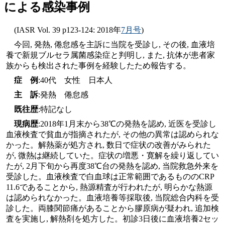
による感染事例
(IASR Vol. 39 p123-124: 2018年
7月号
)
今回, 発熱, 倦怠感を主訴に当院を受診し, その後, 血液培
養で新規ブルセラ属菌感染症と判明し, また, 抗体が患者家
族からも検出された事例を経験したため報告する。
症 例
:40代 女性 日本人
主 訴
:発熱 倦怠感
既往歴
:特記なし
現病歴
:2018年1月末から38℃の発熱を認め, 近医を受診し
血液検査で貧血が指摘されたが, その他の異常は認められな
かった。解熱薬が処方され, 数日で症状の改善がみられた
が, 微熱は継続していた。症状の増悪・寛解を繰り返してい
たが, 2月下旬から再度38℃台の発熱を認め, 当院救急外来を
受診した。血液検査で白血球は正常範囲であるもののCRP
11.6であることから, 熱源精査が行われたが, 明らかな熱源
は認められなかった。血液培養等採取後, 当院総合内科を受
診した。両膝関節痛があることから膠原病が疑われ, 追加検
査を実施し, 解熱剤を処方した。初診3日後に血液培養2セッ