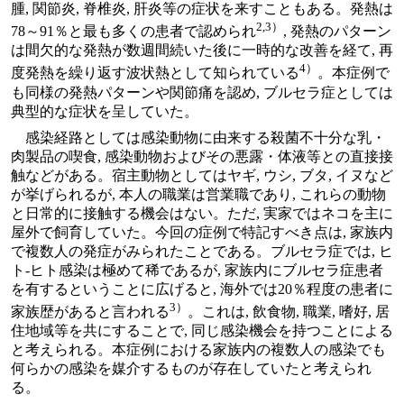
腫, 関節炎, 脊椎炎, 肝炎等の症状を来すこともある。発熱は
2,3）
78～91％と最も多くの患者で認められ
, 発熱のパターン
は間欠的な発熱が数週間続いた後に一時的な改善を経て, 再
4）
度発熱を繰り返す波状熱として知られている
。本症例で
も同様の発熱パターンや関節痛を認め, ブルセラ症としては
典型的な症状を呈していた。
感染経路としては感染動物に由来する殺菌不十分な乳・
肉製品の喫食, 感染動物およびその悪露・体液等との直接接
触などがある。宿主動物としてはヤギ, ウシ, ブタ, イヌなど
が挙げられるが, 本人の職業は営業職であり, これらの動物
と日常的に接触する機会はない。ただ, 実家ではネコを主に
屋外で飼育していた。今回の症例で特記すべき点は, 家族内
で複数人の発症がみられたことである。ブルセラ症では, ヒ
ト-ヒト感染は極めて稀であるが, 家族内にブルセラ症患者
を有するということに広げると, 海外では20％程度の患者に
3）
家族歴があると言われる
。これは, 飲食物, 職業, 嗜好, 居
住地域等を共にすることで, 同じ感染機会を持つことによる
と考えられる。本症例における家族内の複数人の感染でも
何らかの感染を媒介するものが存在していたと考えられ
る。