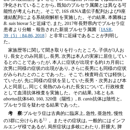
浄化されていることから, 既知のブルセラ属菌とは異なる可
能性が考えられた。そこで, 16S rRNA遺伝子配列および9座
連結配列による系統樹解析を実施した。その結果, 本菌株は
B. suis
biovar 5と近縁で, また, 2017年長野県内でブルセラ症
患者より分離・報告された新規ブルセラ属菌〔
IASR,
39（5）: 84-86, 2018
〕と非常に近縁であることが判明し
た。
家族歴等に関して聞き取りを行ったところ, 子供が3人お
り, 長女とのみ同居し, 長男, 次男は本人の実家に居住してい
るとのことであったが, 本人に症状が出現する約1カ月前に
次男に同様の症状の出現があり, さらに長男にも同様の症状
がみられたとのことであった。そこで, 検査時点では軽快し
ていたが, 先に同様の症状を呈していた長男・次男および本
人と同居し, 同じく発熱のみられた長女について, 行政検査
として血清抗体検査を実施した。その結果, 3名とも
B.
abortus
抗体640, 160, 320倍（陽性）,
B. canis
抗体は陰性と,
ブルセラ症を疑わせる結果であった。
考 察
:ブルセラ症は古典的に臨床上, 急性, 亜急性, 慢性
1）
の3群に分けられる
。またその症状は, 一般的にはインフ
ルエンザ様であるが, 局所症状は多岐にわたり, 肝腫大, 脾