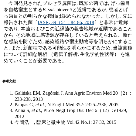
今回発見されたブルセラ属菌は, 既知の菌では, げっ歯目
を自然宿主とする
B. suis
biover 5と近縁であるが, 患者とげ
っ歯目との明らかな接触は認められなかった。しかし, 先に
報告された菌〔
IASR, 39（5）: 84-86, 2018
〕と非常に近縁
であり, 本菌およびこの近縁菌の報告地域が近隣であること
から, その地域に感染源が存在していると考えられる。新た
な感染を防ぐため, 感染経路や宿主動物等を明らかにするこ
と, また, 新菌種である可能性を明らかにするため, 当該菌種
について詳細な解析 （遺伝子解析, 生化学的性状等） を進
めていくことが必要である。
参考文献
Galińska EM, Zagórski J, Ann Agric Environ Med 20（2）:
233-238, 2013
Pappas G,
et al
., N Engl J Med 352: 2325-2336, 2005
Anna S,
et al
., PLoS Negl Trop Dis: Dec 6（12）: e1929,
2012
今岡浩一, 臨床と微生物 Vol.42 No.1: 27-32, 2015