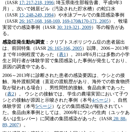
（IASR
17: 217-218, 1996
; 埼玉県衛生部報告書、平成9年3
月）。次いで雑居ビル（汚染された貯水槽）の蛇口水
（IASR
15; 248-249, 1994
）や水泳プールでの集団感染事例
（IASR
26:
167-168
,
168-169
,
169-170
&
170-171, 2005
）、牧場
実習での感染事例（IASR
30: 319-321, 2009
）等の報告があ
る。
感染症発生動向調査
：クリプトスポリジウム症の患者届出
は、前回特集（IASR
26: 165-166, 2005
）以降、2006～2013年
まで年10例程度であった（
表1
）。2014年6月には多数の小学
生と同行者が体験学習で集団感染した事例が発生しており、
原因の調査中である。
2006～2013年に診断された患者の感染要因は、ウシとの接
触、海外渡航関連（直近の渡航歴があり、海外での飲食物摂
取が疑われる場合）、男性間性的接触、食品由来であった
（
表2
）。 ウシとの接触では、学生の農場実習において子ウ
シとの接触が原因と示唆された事例（本号
4ページ
）、自然
体験学習（本号
5ページ
）などの集団感染が報告されてい
た。食品由来事例としては、2006年にウシの生肉（ユッケあ
るいは生レバー）に関連の集団感染があった（IASR
28: 88-
89, 2007
）。