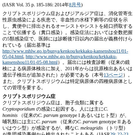
(IASR Vol. 35 p. 185-186: 2014年
8月号
)
クリプトスポリジウム症およびジアルジア症は、消化管寄生
性原虫感染による疾患で、非血性の水様下痢等の症状を示
し、糞便中に排出されるオーシストやシストを経口摂取する
ことで伝播する（糞口感染）。感染症法においては全数把握
の5類感染症で、医師には診断後7日以内の届出が義務付けら
れている（届出基準は
http://www.mhlw.go.jp/bunya/kenkou/kekkaku-kansenshou11/01-
05-04.html
,
http://www.mhlw.go.jp/bunya/kenkou/kekkaku-
kansenshou11/01-05-08.html
）。届出には検査診断（従来の鏡
検による病原体検出に加え、2011年からは抗原検出あるいは
遺伝子検出が追加された）が必要である（本号
13ページ
）。
また、クリプトスポリジウムは特定病原体の四種病原体とし
ての管理を要する。
クリプトスポリジウム症
クリプトスポリジウム症は、胞子虫類に属する
Cryptosporidium
の感染に起因する。人には主に
C.
hominis
（従来の
C. parvum
genotype I あるいはヒト型）が、
哺乳類には主に
C. parvum
（従来の
C. parvum
genotype II ある
いはウシ型）が感染するが、稀な
C. meleagridis
（トリ型）
が集団感染事例から検出されたこともある（IASR
29; 22-23,