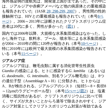
海外感染例の渡航先は、開発途上国が主であった。その中に
は、ジアルジアや赤痢アメーバなど他の病原体との重複感染
も報告されていた（IASR
28; 298-299, 2007
）。男性間の性的
接触例では、HIVとの重複感染も報告されていた（本号
8ペ
ージ
）。2006～2013年に診断されたクリプトスポリジウム症
患者は20代に多く、男性が多かった（
図1
）。
国内では2006年以降、大規模な水系集団感染はなかった。し
かし海外では、飲料水、プール、噴水等による水系集団感染
が2004～2010年の間に120件が報告され（本号
10ページ
）、
特に2010年には欧州で最大規模の水系集団感染が報告されて
いる（本号
11ページ
）。
ジアルジア症
ジアルジア症は、鞭毛虫類に属する消化管寄生性原虫
Giardia
の感染による。ヒトに感染する
G. lamblia
（あるいは
G. duodenalis
、
G. intestinalis
、別名ランブル鞭毛虫）は、8つ
の遺伝子型（Assemblage A～H）に分類され、ヒトからは
A、Bが検出される。ジアルジアのシスト（短径5～8 × 長径8
～12μmのラグビーボール型）（本号
15ぺージ図2
）は、塩素
消毒に抵抗性があるが、クリプトスポリジウムに比べて弱
く、サイズが大きいことからろ過等で除去されやすく、ジア
ルジア対策としてクリプトスポリジウム対策が有効である