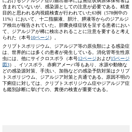
におけるジアルジア症の届出基準には無症状病原体保有者は
含まれていないが、感染源としての注意が必要である。精査
目的と思われる内視鏡検査が行われていた63例（578例中の
11%）において、十二指腸液、胆汁、膵液等からのジアルジ
ア検出が報告されていた。胆嚢炎様症状を呈する患者におい
て、ジアルジアが稀に検出されることに注意を要すると考え
られた（本号
10ページ
）。
クリプトスポリジウム、ジアルジア等の原虫類による感染症
は、世界的には多くの患者が発生している。消化管寄生性原
虫には、他にサイクロスポラ（本号
12ページ
および
15ページ
図3
）、イソスポラ、赤痢アメーバ等もあり、水源や動物な
どの感染源対策、手洗い、加熱などの感染予防対策はクリプ
トスポリジウム、ジアルジア対策と共通である。原因不明の
下痢症に対しては、クリプトスポリジウム症やジアルジア症
も鑑別診断に挙げての、糞便の検査が重要である。