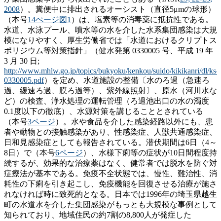
2008
）。糞便中に排出されるオーシスト（直径5μmの球形）
（本号
14ぺージ図1
）は、塩素等の消毒薬に抵抗性である。
水道、水泳プール、噴水等の水を介した水系集団感染は大規
模になりやすく、厚生労働省では「水道におけるクリプトス
ポリジウム等対策指針」（健水発第 0330005 号、平成 19 年
3 月 30 日;
http://www.mhlw.go.jp/topics/bukyoku/kenkou/suido/kikikanri/dl/ks-
0330005.pdf
）を定め、水道施設の整備〔水のろ過（急速ろ
過、緩速ろ過、膜ろ過等）、紫外線照射〕、原水（河川水な
ど）の検査、浄水処理の運転管理（ろ過池出口の水の濁度
0.1度以下の徹底）、水源対策を講じることとされている
（本号
3ページ
）。水や食品を介した感染経路以外にも、患
者や動物との接触感染があり、性感染症、人獣共通感染症、
日和見感染症としても報告されている。潜伏期間は6日（4～
8日）で（本号
6ページ
）、水様下痢等の症状が10日間程度持
続するが、効果的な治療薬はなく、健常者では脱水を防ぐ対
症療法が基本である。免疫不全状態では、慢性、難治性、消
耗性の下痢を引き起こし、免疫機能を回復させる治療が施さ
れなければ時に致死的となる。日本では1996年の埼玉県越生
町の水道水を介した集団感染がもっとも大規模な事例として
知られており、地域住民の約7割の8,800人が発症した