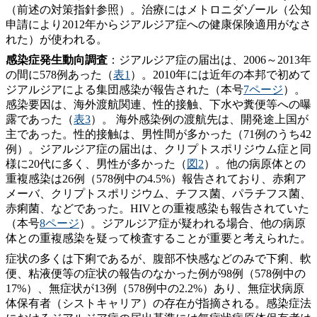
（前述の対策指針参照）。治療にはメトロニダゾール（公知
申請により2012年からジアルジア症への健康保険適用がなさ
れた）が使われる。
感染症発生動向調査
：ジアルジア症の届出は、2006～2013年
の間に578例あった（
表1
）。2010年には近年の本邦で初めて
ジアルジアによる集団感染が報告された（本号
7ページ
）。
感染要因は、海外渡航関連、性的接触、下水や糞便等への曝
露であった（
表3
）。 海外感染例の渡航先は、開発途上国が
主であった。性的接触は、男性間が多かった（71例のうち42
例）。ジアルジア症の届出は、クリプトスポリジウム症と同
様に20代に多く、男性が多かった（
図2
）。他の病原体との
重複感染は26例（578例中の4.5%）報告されており、赤痢ア
メーバ、クリプトスポリジウム、チフス菌、パラチフス菌、
赤痢菌、などであった。HIVとの重複感染も報告されていた
（本号
8ページ
）。ジアルジア症が疑われる場合、他の病原
体との重複感染を疑って検査することが重要と考えられた。
症状の多くは下痢であるが、腹部不快感などのみで下痢、軟
便、粘液便等の症状の報告のなかった例が98例（578例中の
17%）、無症状が13例（578例中の2.2%）あり、無症状病原
体保有者（シストキャリア）の存在が指摘される。感染症法