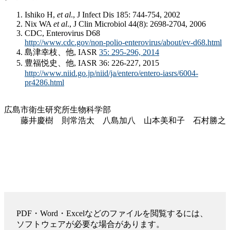
Ishiko H,
et al
., J Infect Dis 185: 744-754, 2002
Nix WA
et al
., J Clin Microbiol 44(8): 2698-2704, 2006
CDC, Enterovirus D68
http://www.cdc.gov/non-polio-enterovirus/about/ev-d68.html
島津幸枝、他, IASR
35: 295-296, 2014
豊福悦史、他, IASR 36: 226-227, 2015
http://www.niid.go.jp/niid/ja/entero/entero-iasrs/6004-
pr4286.html
広島市衛生研究所生物科学部
藤井慶樹 則常浩太 八島加八 山本美和子 石村勝之
PDF・Word・Excelなどのファイルを閲覧するには、
ソフトウェアが必要な場合があります。