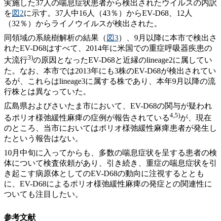
実施した37人の喘息症状患者から検出されたウイルスの内訳
を
図2
に示す。37人中16人（43％）からEV-D68、12人
（32％）からライノウイルスが検出された。
同領域の系統樹解析の結果（
図3
）、9月以降に本市で検出さ
れたEV-D68はすべて、2014年に米国での重症呼吸器疾患の
3)
大流行
の原因となったEV-D68と近縁のlineage2に属してい
た。なお、本市では2013年にも3株のEV-D68が検出されてい
るが、これらはlineage3に属する株であり、本年9月以降の流
行株とは異なっていた。
広島県およびさいたま市において、EV-D68の関与が疑われ
4,5)
るポリオ様弛緩性麻痺の症例が報告されている
が、現在
のところ、当市においてはポリオ様弛緩性麻痺患者が発生し
たという報告はない。
10月中旬に入ってからも、多数の喘息症状を呈する患者の検
体について検査依頼があり、引き続き、重症の喘息症状を引
き起こす病原体としてのEV-D68の動向に注視するととも
に、EV-D68によるポリオ様弛緩性麻痺の発症との関連性に
ついても注目したい。
参考文献