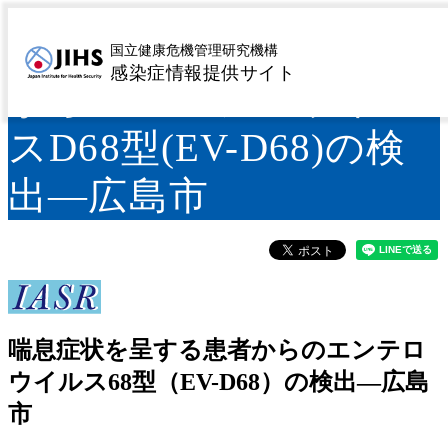
喘息症状を呈する患者
国立健康危機管理研究機構
感染症情報提供サイト
からのエンテロウイル
スD68型(EV-D68)の検
出―広島市
喘息症状を呈する患者からのエンテロ
ウイルス68型（EV-D68）の検出―広島
市