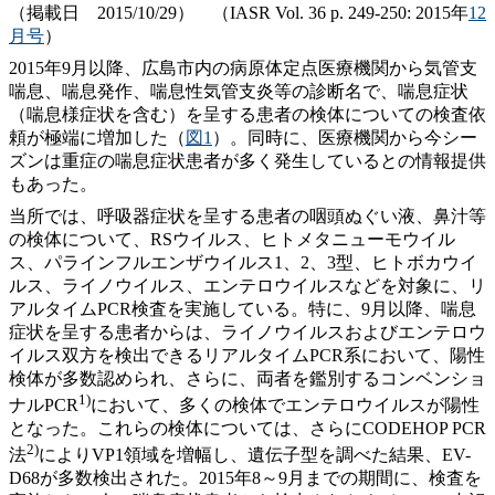
（掲載日 2015/10/29） （IASR Vol. 36 p. 249-250: 2015年
12
月号
）
2015年9月以降、広島市内の病原体定点医療機関から気管支
喘息、喘息発作、喘息性気管支炎等の診断名で、喘息症状
（喘息様症状を含む）を呈する患者の検体についての検査依
頼が極端に増加した（
図1
）。同時に、医療機関から今シー
ズンは重症の喘息症状患者が多く発生しているとの情報提供
もあった。
当所では、呼吸器症状を呈する患者の咽頭ぬぐい液、鼻汁等
の検体について、RSウイルス、ヒトメタニューモウイル
ス、パラインフルエンザウイルス1、2、3型、ヒトボカウイ
ルス、ライノウイルス、エンテロウイルスなどを対象に、リ
アルタイムPCR検査を実施している。特に、9月以降、喘息
症状を呈する患者からは、ライノウイルスおよびエンテロウ
イルス双方を検出できるリアルタイムPCR系において、陽性
検体が多数認められ、さらに、両者を鑑別するコンベンショ
1)
ナルPCR
において、多くの検体でエンテロウイルスが陽性
となった。これらの検体については、さらにCODEHOP PCR
2)
法
によりVP1領域を増幅し、遺伝子型を調べた結果、EV-
D68が多数検出された。2015年8～9月までの期間に、検査を