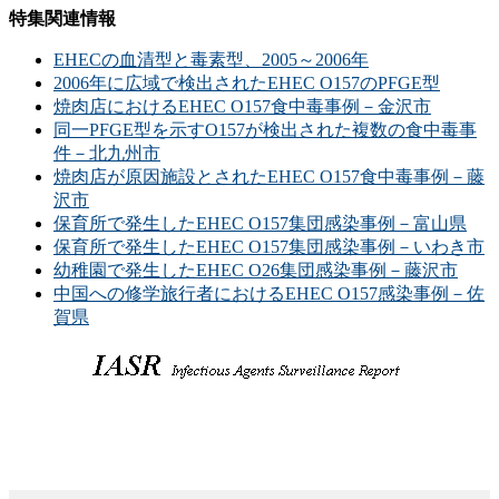
特集関連情報
EHECの血清型と毒素型、2005～2006年
2006年に広域で検出されたEHEC O157のPFGE型
焼肉店におけるEHEC O157食中毒事例－金沢市
同一PFGE型を示すO157が検出された複数の食中毒事
件－北九州市
焼肉店が原因施設とされたEHEC O157食中毒事例－藤
沢市
保育所で発生したEHEC O157集団感染事例－富山県
保育所で発生したEHEC O157集団感染事例－いわき市
幼稚園で発生したEHEC O26集団感染事例－藤沢市
中国への修学旅行者におけるEHEC O157感染事例－佐
賀県