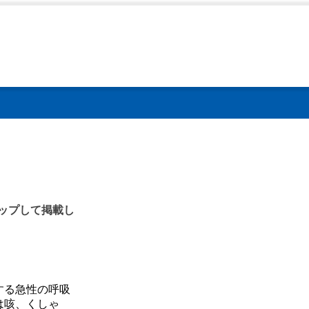
第48号＜注目すべき感
アップして掲載し
する急性の呼吸
は咳、くしゃ