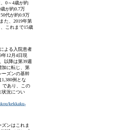
、0～4歳が約
9歳が約0.7万
50代が約0.9万
また、2019年第
り、これまで15歳
による入院患者
年12月4日現
、以降は第39週
増加に転じ、第
今シーズンの基幹
,380例とな
7%）であり、この
生状況につい
enkou/kekkaku-
ーズンはこれま