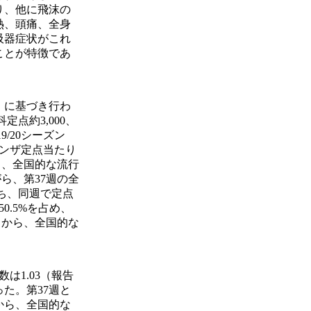
り、他に飛沫の
熱、頭痛、全身
吸器症状がこれ
ことが特徴であ
）に基づき行わ
定点約3,000、
9/20シーズン
ルエンザ定点当たり
なり、全国的な流行
ら、第37週の全
うち、同週で定点
0.5%を占め、
とから、全国的な
は1.03（報告
った。第37週と
から、全国的な