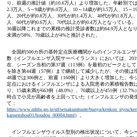
り、前週の推計値（約10.6万人）より増加した。年齢別では
2.3万人、5～9歳が約6.0万人、10～14歳が約3.5万人、15～1
人、20代が約0.8万人、30代が約1.4万人、40代が約1.8万人、
人、60代が約0.6万人、70代以上が約0.4万人となっている。
36週以降これまでの累積の推計受診者数は約64.9万人とな
未満が58%、70歳以上が4%と推計された。
全国約500カ所の基幹定点医療機関からのインフルエンザ
数（インフルエンザ入院サーベイランス）においては、2019
在、シーズン当初の第37週（113例）を最初のピークとして
を除き第44週（57例）まで継続して減少したが、その後は
48週では306例と、前週（160例）より大きく増加した。
定点におけるインフルエンザによる入院患者の累積報告数は1
り、15歳未満が663例（48.0%）、70歳以上が451例（32.
時点で小児が高齢者を上回っていた（インフルエンザの発
て：
https://www.mhlw.go.jp/stf/seisakunitsuite/bunya/kenkou_iryou/k
kansenshou01/houdou_00004.html
）。
インフルエンザウイルス型別の検出状況について、今シ