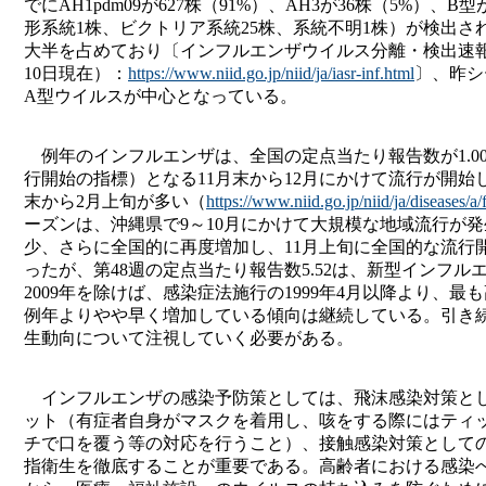
でにAH1pdm09が627株（91%）、AH3が36株（5%）、B型
形系統1株、ビクトリア系統25株、系統不明1株）が検出され、
大半を占めており〔インフルエンザウイルス分離・検出速報（2
10日現在）：
https://www.niid.go.jp/niid/ja/iasr-inf.html
〕、昨シ
A型ウイルスが中心となっている。
例年のインフルエンザは、全国の定点当たり報告数が1.0
行開始の指標）となる11月末から12月にかけて流行が開始
末から2月上旬が多い（
https://www.niid.go.jp/niid/ja/diseases/a/
ーズンは、沖縄県で9～10月にかけて大規模な地域流行が
少、さらに全国的に再度増加し、11月上旬に全国的な流行
ったが、第48週の定点当たり報告数5.52は、新型インフル
2009年を除けば、感染症法施行の1999年4月以降より、最
例年よりやや早く増加している傾向は継続している。引き
生動向について注視していく必要がある。
インフルエンザの感染予防策としては、飛沫感染対策と
ット（有症者自身がマスクを着用し、咳をする際にはティ
チで口を覆う等の対応を行うこと）、接触感染対策として
指衛生を徹底することが重要である。高齢者における感染