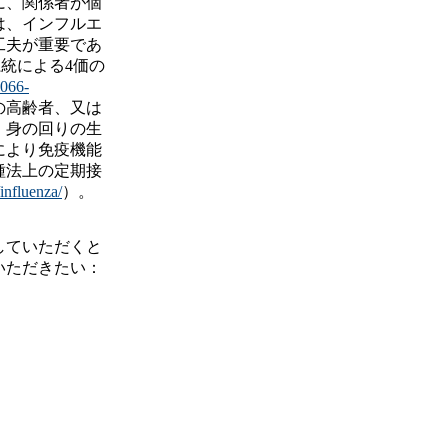
に、関係者が個
は、インフルエ
工夫が重要であ
系統による4価の
2066-
の高齢者、又は
、身の回りの生
により免疫機能
種法上の定期接
influenza/
）。
していただくと
いただきたい：