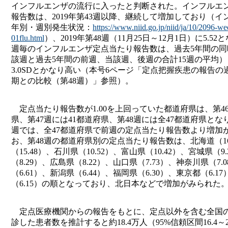
インフルエンザの流行に入ったと判断された。インフルエ
報告数は、2019年第43週以降、継続して増加しており（イ
年別・週別発生状況：
https://www.niid.go.jp/niid/ja/10/2096-w
01flu.html
）、2019年第48週（11月25日～12月1日）に5.5
週毎のインフルエンザ定点当たり報告数は、過去5年間の同
該週と過去5年間の前週、当該週、後週の合計15週の平均
3.0SDとかなり高い（本号6ページ「定点把握疾患の報告の
期との比較（第48週）」参照）。
定点当たり報告数が1.00を上回っていた都道府県は、第46
県、第47週には41都道府県、第48週には全47都道府県とな
週では、全47都道府県で前週の定点当たり報告数より増加
お、第48週の都道府県別の定点当たり報告数は、北海道（16
（15.48）、石川県（10.52）、富山県（10.42）、宮城県（9
（8.29）、広島県（8.22）、山口県（7.73）、神奈川県（7.
（6.61）、新潟県（6.44）、福岡県（6.30）、東京都（6.1
（6.15）の順となっており、北日本などで増加がみられた
定点医療機関からの報告をもとに、定点以外を含む全国
診した患者数を推計すると約18.4万人（95%信頼区間16.4～2