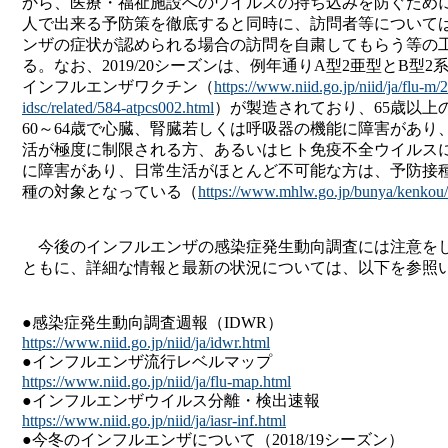
から、医療・福祉施設へのウイルスの持ち込みを防ぐため
人で出来る予防策を徹底すると同時に、訪問者等について
ンザの症状が認められる場合の訪問を自粛してもらう等の
る。なお、2019/20シーズンは、例年通りA型2亜型とB型2
インフルエンザワクチン（
https://www.niid.go.jp/niid/ja/flu-m/
idsc/related/584-atpcs002.html
）が製造されており、65歳以上
60～64歳で心臓、腎臓若しくは呼吸器の機能に障害があり
活が極度に制限される方、あるいはヒト免疫不全ウイルス
に障害があり、日常生活がほとんど不可能な方は、予防接
種の対象となっている（
https://www.mhlw.go.jp/bunya/kenkou/
今後のインフルエンザの感染症発生動向調査には注意を
ともに、詳細な情報と最新の状況については、以下を参照
●感染症発生動向調査週報（IDWR）
https://www.niid.go.jp/niid/ja/idwr.html
●インフルエンザ流行レベルマップ
https://www.niid.go.jp/niid/ja/flu-map.html
●インフルエンザウイルス分離・検出速報
https://www.niid.go.jp/niid/ja/iasr-inf.html
●今冬のインフルエンザについて（2018/19シーズン）