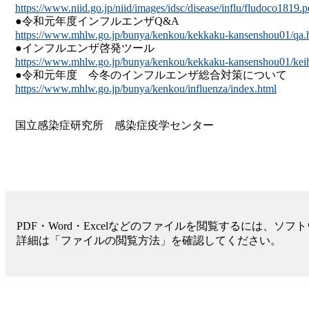
https://www.niid.go.jp/niid/images/idsc/disease/influ/fludoco1819.p
●令和元年度インフルエンザQ&A
https://www.mhlw.go.jp/bunya/kenkou/kekkaku-kansenshou01/qa.
●インフルエンザ啓発ツール
https://www.mhlw.go.jp/bunya/kenkou/kekkaku-kansenshou01/keih
●令和元年度 今冬のインフルエンザ総合対策について
https://www.mhlw.go.jp/bunya/kenkou/influenza/index.html
国立感染症研究所 感染症疫学センター
PDF・Word・Excelなどのファイルを閲覧するには、ソ
詳細は「ファイルの閲覧方法」を確認してください。