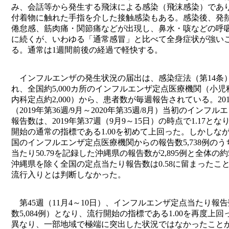
み、会話等から発生する飛沫による感染（飛沫感染）であ
付着物に触れた手指を介した接触感染もある。感染後、発
倦怠感、筋肉痛・関節痛などが出現し、鼻水・咳などの呼
に続くが、いわゆる「通常感冒」と比べて全身症状が強い
る。通常は1週間前後の経過で軽快する。
インフルエンザの発生状況の届出は、感染症法（第14条
れ、全国約5,000カ所のインフルエンザ定点医療機関（小児科
内科定点約2,000）から、患者数が毎週報告されている。201
（2019年第36週/9月～2020年第35週/8月）当初のインフ
報告数は、2019年第37週（9月9～15日）の時点で1.17と
開始の通常の指標である1.00を初めて上回った。しかしなが
国のインフルエンザ定点医療機関からの報告数5,738例の
当たり50.79を記録した沖縄県の報告数が2,895例と全体の約5
沖縄県を除く全国の定点当たり報告数は0.58に留まったこ
流行入りとは判断しなかった。
第45週（11月4～10日）、インフルエンザ定点当たり報告数
数5,084例）となり、流行開始の指標である1.00を再度上回
異なり、一部地域で極端に突出した状況ではなかったこと