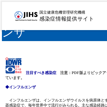
IDWR 2019年
国立健康危機管理研究機構
感染症情報提供サイト
ンザ
注目すべき感染症
注意：PDF版よりピック
ています。
◆インフルエンザ
インフルエンザは、インフルエンザウイルスを病原体と
器感染症で、毎年世界中で流行がみられる。主な感染経路