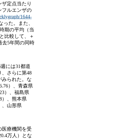
ンザ定点当たり
ンフルエンザの
eeklygraph/1644-
2となった。また、
時期の平均（当
）と比較して、＋
過去5年間の同時
週には31都道
り、さらに第48
がみられた。な
.76）、青森県
.23）、福島県
08）、熊本県
7）、山形県
。
の医療機関を受
0.4万人）とな