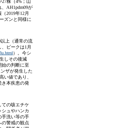
が27株（4%；山
AH1pdm09が
019年12月
ーズンと同様に
0以上（通常の流
し、ピークは1月
flu.html
）。今シ
発生しその後減
開始の判断に至
エンザが発生した
も高い値であり、
続き本疾患の発
しての咳エチケ
ッシュやハンカ
の手洗い等の手
への警戒の観点