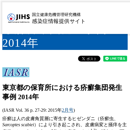
東京都の保育所におけ
国立健康危機管理研究機構
感染症情報提供サイト
る疥癬集団発生事例
2014年
東京都の保育所における疥癬集団発生
事例 2014年
(IASR Vol. 36 p. 27-29: 2015年
2月号
)
疥癬は人の皮膚角質層に寄生するヒゼンダニ（疥癬虫、
Sarcoptes scabiei
）により引き起こされ、皮膚病変と掻痒を主