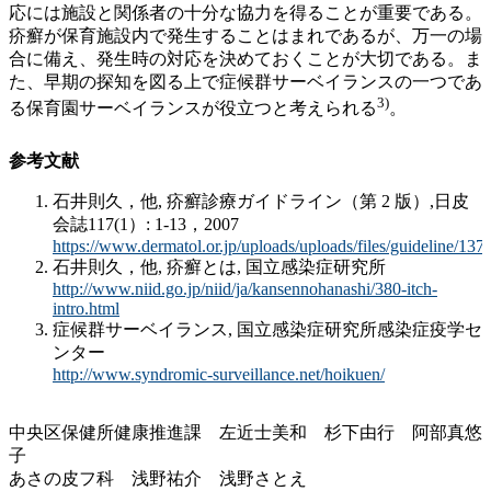
応には施設と関係者の十分な協力を得ることが重要である。
疥癬が保育施設内で発生することはまれであるが、万一の場
合に備え、発生時の対応を決めておくことが大切である。ま
た、早期の探知を図る上で症候群サーベイランスの一つであ
3)
る保育園サーベイランスが役立つと考えられる
。
参考文献
石井則久，他, 疥癬診療ガイドライン（第 2 版）,日皮
会誌117(1）: 1-13，2007
https://www.dermatol.or.jp/uploads/uploads/files/guideline/13
石井則久，他, 疥癬とは, 国立感染症研究所
http://www.niid.go.jp/niid/ja/kansennohanashi/380-itch-
intro.html
症候群サーベイランス, 国立感染症研究所感染症疫学セ
ンター
http://www.syndromic-surveillance.net/hoikuen/
中央区保健所健康推進課 左近士美和 杉下由行 阿部真悠
子
あさの皮フ科 浅野祐介 浅野さとえ