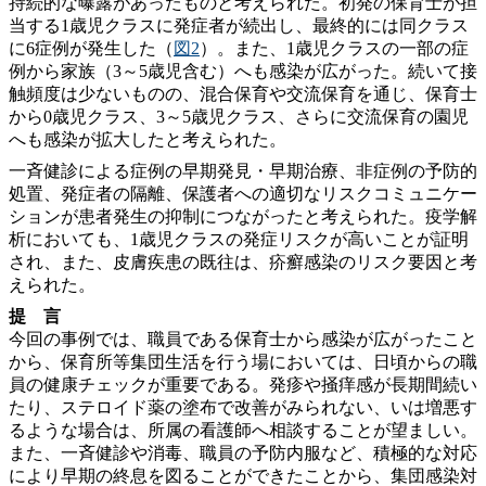
持続的な曝露があったものと考えられた。初発の保育士が担
当する1歳児クラスに発症者が続出し、最終的には同クラス
に6症例が発生した（
図2
）。また、1歳児クラスの一部の症
例から家族（3～5歳児含む）へも感染が広がった。続いて接
触頻度は少ないものの、混合保育や交流保育を通じ、保育士
から0歳児クラス、3～5歳児クラス、さらに交流保育の園児
へも感染が拡大したと考えられた。
一斉健診による症例の早期発見・早期治療、非症例の予防的
処置、発症者の隔離、保護者への適切なリスクコミュニケー
ションが患者発生の抑制につながったと考えられた。疫学解
析においても、1歳児クラスの発症リスクが高いことが証明
され、また、皮膚疾患の既往は、疥癬感染のリスク要因と考
えられた。
提 言
今回の事例では、職員である保育士から感染が広がったこと
から、保育所等集団生活を行う場においては、日頃からの職
員の健康チェックが重要である。発疹や掻痒感が長期間続い
たり、ステロイド薬の塗布で改善がみられない、いは増悪す
るような場合は、所属の看護師へ相談することが望ましい。
また、一斉健診や消毒、職員の予防内服など、積極的な対応
により早期の終息を図ることができたことから、集団感染対