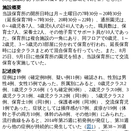
施設概要
当該保育所の開所日時は月～土曜日の7時30分～20時30分
（延長保育7時～7時30分、20時30分～22時）、通所園児は、
0～4歳児各7人、5歳児6人の計41人であった。職員数は、保
育士7人、栄養士2人、その他子育てサポート員が10人であっ
た。保育所は複合施設の一角にあり、同フロアで0歳児、1～
2歳児、3～5歳児の3部屋に分かれて保育が行われ、延長保育
時には全クラスまとめて混合保育を行っていた。また、8月
25日、9月1日に他保育所の園児を招き、当該保育所にて交流
保育を実施していた。
記述疫学
症例は19例（確定例8例、疑い例11例）確認され、性別は男
性4例、女性15例であった。所属別にみると、0歳児クラス2
例、1歳児クラス6例（うち確定例3例）、2歳児クラス0例、3
歳児クラス1例、4歳児クラス2例（同1例）、5歳児クラス2
例、保育士1例（同1例）、保護者4例（同3例）、交流保育児
1例であった。症状としては掻痒感が17例、皮疹が19例（体
幹と手の両方10例、体幹のみ8例、その他1例）にみられた。
流行曲線をみると、2014年第25週に初発例が発症し、第31週
から他の症例が持続的に発生していた（
図1
）。第38～39週