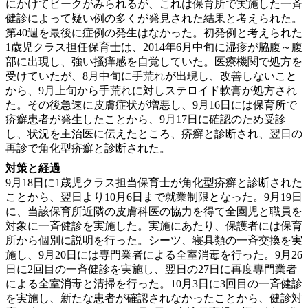
にかけてピークがみられるが、これは保育所で実施した一斉
健診によって疑い例の多くが発見された結果と考えられた。
第40週を最後に症例の発生はなかった。初発例と考えられた
1歳児クラス担任保育士は、2014年6月中旬に湿疹が脇腹～腹
部に出現し、強い掻痒感を自覚していた。医療機関で処方を
受けていたが、8月中旬に手荒れが出現し、改善しないこと
から、9月上旬から手荒れに対しステロイド軟膏が処方され
た。その後急速に皮膚症状が増悪し、9月16日には保育所で
疥癬患者が発生したことから、9月17日に確認のため受診
し、状況を主治医に伝えたところ、疥癬と診断され、翌日の
再診で角化型疥癬と診断された。
対策と経過
9月18日に1歳児クラス担当保育士が角化型疥癬と診断された
ことから、翌日より10月6日まで就業制限となった。9月19日
に、当該保育所近隣の皮膚科医の協力を得て全園児と職員を
対象に一斉健診を実施した。実施にあたり、保護者には保育
所から個別に説明を行った。シーツ、寝具類の一斉交換を実
施し、9月20日には専門業者による全室消毒を行った。9月26
日に2回目の一斉健診を実施し、翌日の27日に再度専門業者
による全室消毒と清掃を行った。10月3日に3回目の一斉健診
を実施し、新たな患者が確認されなかったことから、健診対