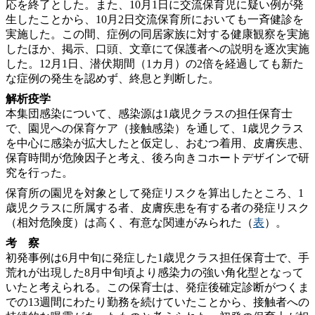
応を終了とした。また、10月1日に交流保育児に疑い例が発
生したことから、10月2日交流保育所においても一斉健診を
実施した。この間、症例の同居家族に対する健康観察を実施
したほか、掲示、口頭、文章にて保護者への説明を逐次実施
した。12月1日、潜伏期間（1カ月）の2倍を経過しても新た
な症例の発生を認めず、終息と判断した。
解析疫学
本集団感染について、感染源は1歳児クラスの担任保育士
で、園児への保育ケア（接触感染）を通して、1歳児クラス
を中心に感染が拡大したと仮定し、おむつ着用、皮膚疾患、
保育時間が危険因子と考え、後ろ向きコホートデザインで研
究を行った。
保育所の園児を対象として発症リスクを算出したところ、1
歳児クラスに所属する者、皮膚疾患を有する者の発症リスク
（相対危険度）は高く、有意な関連がみられた（
表
）。
考 察
初発事例は6月中旬に発症した1歳児クラス担任保育士で、手
荒れが出現した8月中旬頃より感染力の強い角化型となって
いたと考えられる。この保育士は、発症後確定診断がつくま
での13週間にわたり勤務を続けていたことから、接触者への