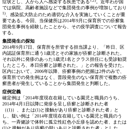
1,2)
症状とし、人から人へ感染する疾患である
。近年わが国
では病院、高齢者施設などで集団発生の事例が増加しており
1)
、感染拡大防止のため適切な介入を実施していくことが重
要である。今回、当保健所は2014年9月に保育所での疥癬集
団発生事例を経験したことから、その疫学調査について報告
する。
集団発生の探知
2014年9月17日、保育所を所管する担当課より、「昨日、区
内認証保育所に通う1歳児とその家族が疥癬と診断された。
それ以外に発疹のあった1歳児1名とクラス担任にも受診勧奨
したところ、本日疥癬と診断された。」との報告を受けた。
区内において、2006年以降、疥癬事例の把握は2件のみで、
保育所での発生例はなく、普段発生のない保育所で複数の疥
癬患者が発生していることから集団発生と判断した。
症例定義
確定例は「2014年度現在在籍している園児と職員のうち、
2014年4月1日以降に発疹を呈し疥癬と診断された者
（(1)）、または(1)と接触があり疥癬と診断された者」と
し、疑い例は「2014年度現在在籍している園児と職員のう
ち、一斉健診で体幹に孤立性紅色小丘疹を認めた者、または
(1)と接触があり疥癬の疑いありと診断された者」とした。