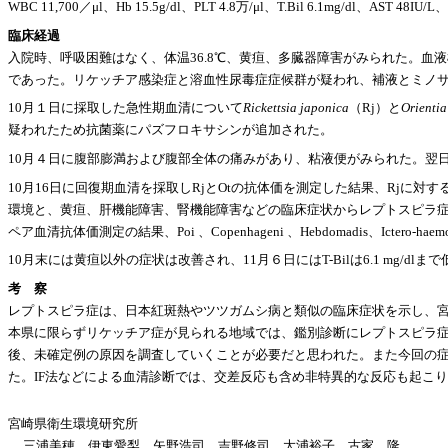
WBC 11,700／μl、Hb 15.5g/dl、PLT 4.8万/μl、T.Bil 6.1mg/dl、AST 48IU/L
臨床経過
入院時、呼吸困難はなく、体温36.8℃、黄疸、多臓器障害がみられた。血液検査所見はT-Bil 10.5m
であった。リケッチア感染症と溶血性尿毒症症候群が疑われ、補液とミノ
10月１日に採取した急性期血清について
Rickettsia japonica
（Rj）と
Orientia
疑われたため抗菌薬にパズフロキサシンが追加された。
10月４日に腹部膨満および腹部全体の痛みがあり、粘液便がみられた。翌
10月16日に回復期血清を採取しRjとOtの抗体価を測定した結果、Rjに対
環境と、黄疸、肝機能障害、腎機能障害などの臨床症状からレプトスピラ症
ペア血清抗体価測定の結果、Poi 、Copenhageni 、Hebdomadis、Icter
10月末には黄疸以外の症状は改善され、11月６日にはT-Bilは6.1 mg/
考 察
レプトスピラ症は、日本紅斑熱やツツガムシ病と類似の臨床症状を示し、
本県に限らずリケッチア症が見られる地域では、鑑別診断にレプトスピラ
後、未確定例の原因を調査していくことが必要だと思われた。また今回の症
た。IF法などによる血清診断では、交差反応も含め非特異的な反応も起こ
宮崎県衛生環境研究所
三浦美穂 伊東愛梨 矢野浩司 吉野修司 大浦裕子 古家 隆