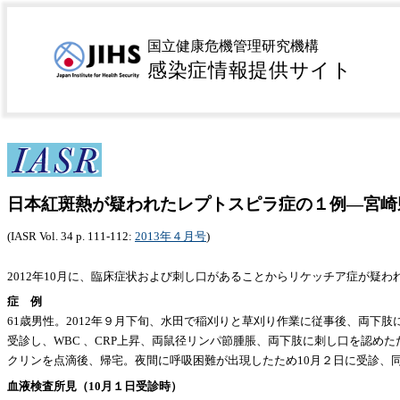
日本紅斑熱が疑わ
国立健康危機管理研究機構
感染症情報提供サイト
日本紅斑熱が疑われたレプトスピラ症の１例―宮崎
(IASR Vol. 34 p. 111-112:
2013年４月号
)
2012年10月に、臨床症状および刺し口があることからリケッチア症が
症 例
61歳男性。2012年９月下旬、水田で稲刈りと草刈り作業に従事後、両下
受診し、WBC 、CRP上昇、両鼠径リンパ節腫脹、両下肢に刺し口を認
クリンを点滴後、帰宅。夜間に呼吸困難が出現したため10月２日に受診、
血液検査所見（10月１日受診時）