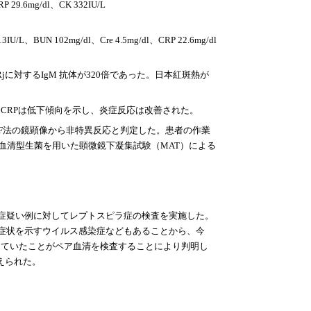
P 29.6mg/dl、CK 332IU/L
N 102mg/dl、Cre 4.5mg/dl、CRP 22.6mg/dl
jに対するIgM 抗体が320倍であった。日本紅斑熱が
CRPは低下傾向を示し、炎症反応は改善された。
。IF法の鏡顕像から非特異反応と判定した。患者の作業
血清型生菌を用いた顕微鏡下凝集試験（MAT）による
症疑い例に対してレプトスピラ症の検査を実施した。
症状を示すウイルス感染症などもあることから、今
していたことがペア血清を検査することにより判明し
えられた。