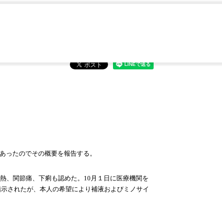
の1例―宮崎県
があったのでその概要を報告する。
発熱、関節痛、下痢も認めた。10月１日に医療機関を
指示されたが、本人の希望により補液およびミノサイ