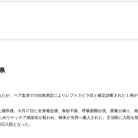
れたレプトスピラ症
県
疑われたが、ペア血清での抗体測定によりレプトスピラ症と確定診断された１例
肢に掻痒感。９月27日に全身倦怠感、食欲不振、呼吸困難出現。尿量が減り、
めたためリケッチア感染症が疑われ、検体が当所へ搬入された。主治医に入院を
同日入院となった。