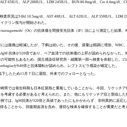
、ALT 65IU/L、ALP 288IU/L、LDH 245IU/L、BUN 86.8mg/dl、Cre 4.4mg/dl、CR
g/dl、AST 49IU/L、ALT 62IU/L、ALP 359IU/L、LDH 213IU/L、BU
サイクリン投与が開始された。
 tsutsugamushi
（Ot）の抗体価を間接蛍光抗体（IF）法により測定した結果、R
日には腹痛は軽減したが、下痢は続いた。その後、尿量は順調に増加、WBC、
するIgM 抗体が320倍であり、ペア血清での抗体価の上昇が認められなかった
の可能性もあるため、国立感染症研究所・細菌第一部へ検査を依頼した。15
o-haemorrhagiaeが640倍と抗体陽転が認められ、レプトスピラ感染が確定した。
dlまで低下したため11月７日に退院、外来でのフォローとなった。
宮崎県では発生時期も日本紅斑熱と重複していることから、今回、リケッチア
症を考慮する必要があると考えられた。また、他にもリケッチア症と類似した
例では、IgM抗体が320倍と高値であったにもかかわらず、非特異的に反応
り得ることから、回復期血清を含め、適切な検体を確保することが重要だと考