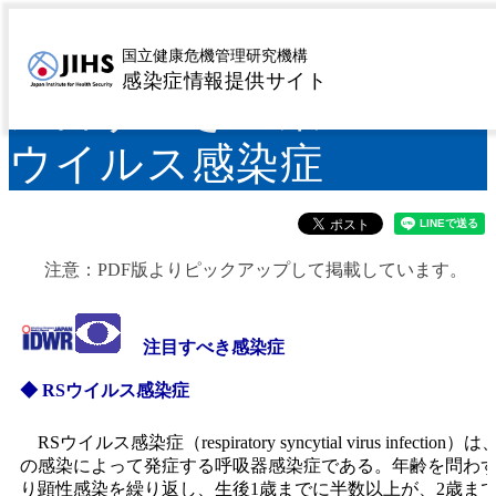
IDWR 2013年第36号＜
国立健康危機管理研究機構
感染症情報提供サイト
注目すべき感染症＞RS
ウイルス感染症
注意：PDF版よりピックアップして掲載しています。
注目すべき感染症
◆ RSウイルス感染症
RSウイルス感染症（respiratory syncytial virus infectio
の感染によって発症する呼吸器感染症である。年齢を問わ
り顕性感染を繰り返し、生後1歳までに半数以上が、2歳までに