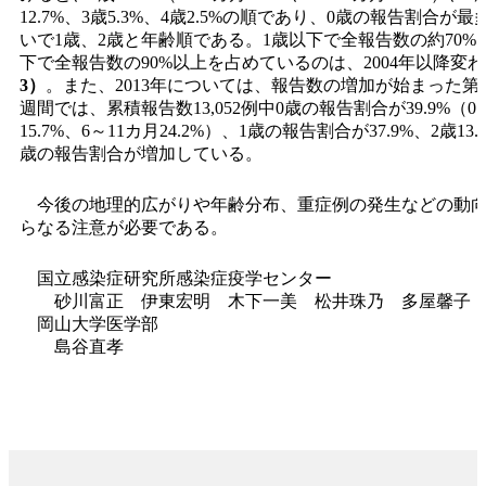
12.7%、3歳5.3%、4歳2.5%の順であり、0歳の報告割合が
いで1歳、2歳と年齢順である。1歳以下で全報告数の約70%
下で全報告数の90%以上を占めているのは、2004年以降変
3）
。また、2013年については、報告数の増加が始まった第2
週間では、累積報告数13,052例中0歳の報告割合が39.9%（0
15.7%、6～11カ月24.2%）、1歳の報告割合が37.9%、2歳13
歳の報告割合が増加している。
今後の地理的広がりや年齢分布、重症例の発生などの動向
らなる注意が必要である。
国立感染症研究所感染症疫学センター
砂川富正 伊東宏明 木下一美 松井珠乃 多屋馨子 
岡山大学医学部
島谷直孝