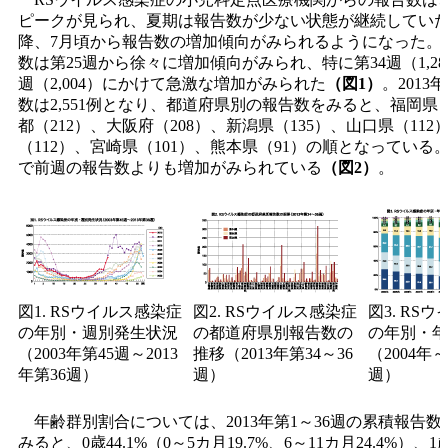
ピークが見られ、夏期は報告数が少ない状態が継続していたが
降、7月頃から報告数の増加傾向がみられるようになった。2
数は第25週から徐々に増加傾向がみられ、特に第34週（1,28
週（2,004）にかけて急激な増加がみられた
（図1）
。2013
数は2,551例となり、都道府県別の報告数をみると、福岡県（
都（212）、大阪府（208）、新潟県（135）、山口県（11
（112）、宮崎県（101）、熊本県（91）の順となっている
で前週の報告数よりも増加がみられている
（図2）
。
図1. RSウイルス感染症
図2. RSウイルス感染症
図3. RS
の年別・週別発生状況
の都道府県別報告数の
の年別・年
（2003年第45週～2013
推移（2013年第34～36
（2004年～
年第36週）
週）
週）
年齢群別割合については、2013年第1～36週の累積報告数（3
みると、0歳44.1%（0～5カ月19.7%、6～11カ月24.4%）、1歳