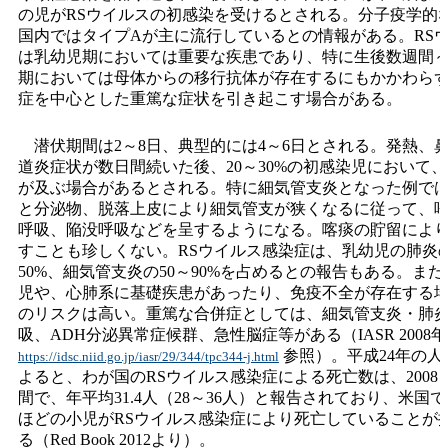
の児がRSウイルスの初感染を受けるとされる。分子疫学的
国内ではタイプAが主に流行しているとの情報がある。RS
は乳幼児期においては重要な疾患であり、特に生後数週間
期においては母体からの移行抗体が存在するにもかかわら
症を中心とした重篤な症状を引き起こす場合がある。
潜伏期間は2～8日、典型的には4～6日とされる。発熱、
道炎症状が数日間続いた後、20～30%の初感染児において
が及ぶ場合があるとされる。特に細気管支炎となった例で
と分泌物、脱落上皮により細気管支が狭くなるに従って、
呼吸、陥没呼吸などを呈するようになる。喀痰の貯留によ
すことも珍しくない。RSウイルス感染症は、乳幼児の肺炎
50%、細気管支炎の50～90%を占めるとの報告もある。ま
児や、心肺系に基礎疾患があったり、免疫不全が存在する
のリスクは高い。重篤な合併症としては、細気管支炎・肺
吸、ADH分泌異常症候群、急性脳症等がある（IASR 2008年
参照）。平成24年の人
https://idsc.niid.go.jp/iasr/29/344/tpc344-j.html
よると、わが国のRSウイルス感染症による死亡数は、2008～2
間で、年平均31.4人（28～36人）と報告されており、米国で
ほどの小児がRSウイルス感染症により死亡していることが
る（Red Book 2012より）。