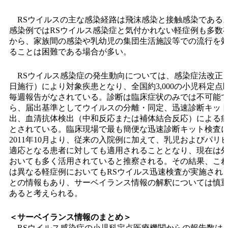
RSウイルスの主な感染経路は飛沫感染と接触感染である
感染例ではRSウイルス感染症と気付かれない軽症例も多数
から、家族間の感染や乳幼児の集団生活施設等での流行を
ることは困難である場合が多い。
RSウイルス感染症の発生動向については、感染症法改正（20
日施行）により対象疾患となり、全国約3,000の小児科定点
毎週報告がなされている。診断は臨床症状のみでは不可能
ら、届出基準としてウイルスの分離・同定、迅速診断キッ
出、血清抗体検出（中和反応または補体結合反応）による
とされている。臨床現場で最も簡便な迅速診断キット検査
2011年10月より、従来の入院例に加えて、乳児およびパリ
適応となる患者に対しても適用されることとなり、現在は
おいても多く活用されていると推察される。その結果、こ
は異なる軽症例においてもRSウイルス迅速検査が実施され
との情報もあり、サーベイランス情報の解釈については慎
あると考えられる。
＜サーベイランス情報のまとめ＞
RSウイルス感染症の小児科定点医療機関からの報告数は