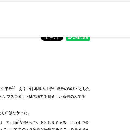
について
1)
2)
口の半数
、あるいは地域の小学生総数の86％
とした
ムンプス患者 298例の聴力を精査した報告のみであ
たものはなかった。
5)
lotkin
が述べているとおりである。これまで多
ンによって防ぐべき危険な疾患であることを患者さん