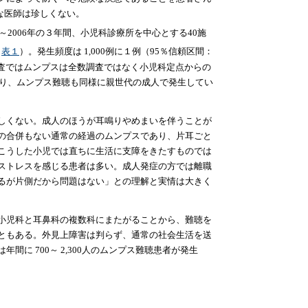
的な医師は珍しくない。
2006年の３年間、小児科診療所を中心とする40施
＆
表１
）。発生頻度は 1,000例に１例（95％信頼区間：
向調査ではムンプスは全数調査ではなく小児科定点からの
あり、ムンプス難聴も同様に親世代の成人で発生してい
しくない。成人のほうが耳鳴りやめまいを伴うことが
の合併もない通常の経過のムンプスであり、片耳ごと
こうした小児では直ちに生活に支障をきたすものでは
ストレスを感じる患者は多い。成人発症の方では離職
るが片側だから問題はない」との理解と実情は大きく
小児科と耳鼻科の複数科にまたがることから、難聴を
ともある。外見上障害は判らず、通常の社会生活を送
 700～ 2,300人のムンプス難聴患者が発生