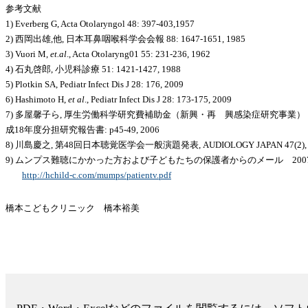
参考文献
1) Everberg G, Acta Otolaryngol 48: 397-403,1957
2) 西岡出雄,他, 日本耳鼻咽喉科学会会報 88: 1647-1651, 1985
3) Vuori M,
et.al
., Acta Otolaryng01 55: 231-236, 1962
4) 石丸啓郎, 小児科診療 51: 1421-1427, 1988
5) Plotkin SA, Pediatr Infect Dis J 28: 176, 2009
6) Hashimoto H,
et al
., Pediatr Infect Dis J 28: 173-175, 2009
7) 多屋馨子ら, 厚生労働科学研究費補助金（新興・再 興感染症研究事
成18年度分担研究報告書: p45-49, 2006
8) 川島慶之, 第48回日本聴覚医学会一般演題発表, AUDIOLOGY JAPAN 47(2), 
9) ムンプス難聴にかかった方および子どもたちの保護者からのメール 2
http://hchild-c.com/mumps/patientv.pdf
橋本こどもクリニック 橋本裕美