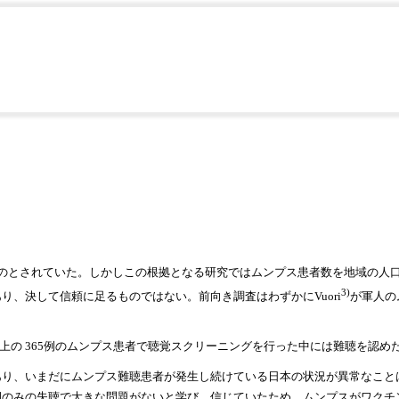
らみたムンプス難聴
ものとされていた。しかしこの根拠となる研究ではムンプス患者数を地域の人
3)
、決して信頼に足るものではない。前向き調査はわずかにVuori
が軍人の
上の 365例のムンプス患者で聴覚スクリーニングを行った中には難聴を認め
、いまだにムンプス難聴患者が発生し続けている日本の状況が異常なことは、P
側のみの失聴で大きな問題がないと学び、信じていたため、ムンプスがワクチ