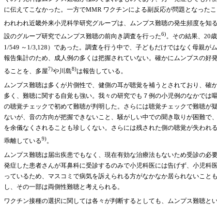
に伝えてこなかった。一方でMMR ワクチンによる副反応が問題となっ
われわれ近畿外来小児科学研究グループは、ムンプス難聴の発生頻度を知るこ
6)
設のグループ研究でムンプス難聴の前向き調査を行った
。その結果、20
1/549 ～1/3,128）であった。調査を行う中で、子どもだけではな
報告集計のため、成人例の多くは把握されていない。確かにムンプスの好発
7)
8)
ることを、多屋
や川島
は報告している。
ムンプス難聴は多くが片側性で、健側の耳が聴覚を補うとされており、確
多く、難聴に関する自覚も強い。我々の研究でも７例の小児例のなかでは
の聴覚チェックで初めて難聴が判明した。さらには聴覚チェックで難聴が
ないが、音の方向が把握できないこと、騒がしい中での聞き取りが困難で
を余儀なくされることも珍しくない。さらには残された側の聴覚が失われ
9)
乖離している
。
ムンプス難聴は届出疾患でもなく、現在有効な治療法もないため受診の必
発症した患者さんが耳鼻科に受診するのみで小児科医には告げず、小児科
っているため、マスコミで病気を訴えられる方がなかなか居られないことも、
し、その一部は両側性難聴と考えられる。
ワクチン接種の選択に関しては各々が判断するとしても、ムンプス難聴と