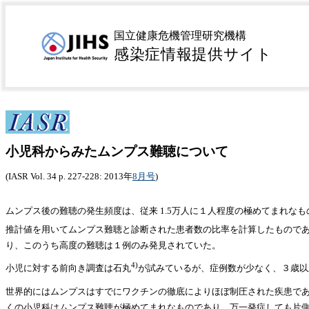
小児科か
国立健康危機管理研究機構
感染症情報提供サイト
小児科からみたムンプス難聴について
(IASR Vol. 34 p. 227-228: 2013年
8月号
)
ムンプス後の難聴の発生頻度は、従来 1.5万人に１人程度の極めてまれな
推計値を用いてムンプス難聴と診断された患者数の比率を計算したものであり
り、このうち高度の難聴は１例のみ発見されていた。
4)
小児に対する前向き調査は石丸
が試みているが、症例数が少なく、３歳以
世界的にはムンプスはすでにワクチンの徹底によりほぼ制圧された疾患であり
くの小児科はムンプス難聴が極めてまれなものであり、万一発症しても片