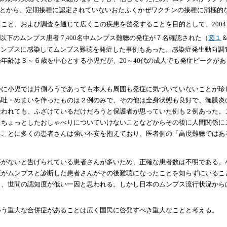
たことから、定期接種に認定されていないおたふくかぜワクチンの接種に消極
と、および調査を通じて広くこの疾患を啓発することを目的として、2004～
歳以下のムンプス患者 7,400名中ムンプス難聴の発症が７名確認された（
図１
く母親がムンプスに感染してムンプス難聴を発症した事例もあった。感染症発生動
年齢は３～６歳を中心とする小児だが、20～40代の成人でも発症ピークが
かに小児では片側ろうであっても本人も周囲も発症に気づいていないことが珍
嘔吐・めまいを伴ったものは２例のみで、その他は全身状態も良好で、髄膜炎
疑われても、ふざけているだけだろうと保護者が思っていた例も２例あった。
、ちょっとしたおしゃべりについていけないことなどからその後に人間関係に
ることに多くの患者さんは強い不安を抱えており、医者側の「高度難聴ではあ
要がないと告げられている患者さんが多いため、正確な患者数は不明である。
医がムンプスと診断した患者さんがその後難聴になったことを知らずにいるこ
世間の認知度が低い一因と思われる。しかし日本のムンプス流行状況からは年間に
いう重大な合併症があることは広く国民に啓発すべき重大なことと考える。