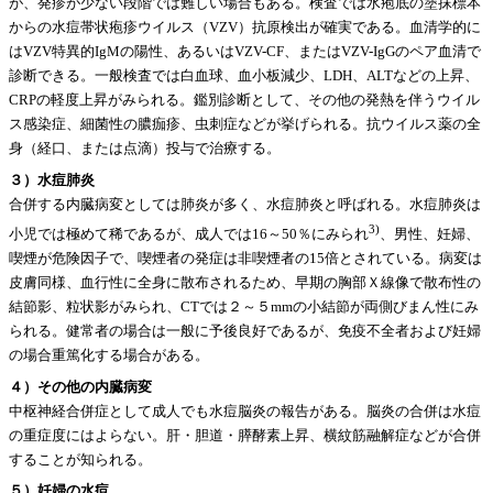
が、発疹が少ない段階では難しい場合もある。検査では水疱底の塗抹標本
からの水痘帯状疱疹ウイルス（VZV）抗原検出が確実である。血清学的に
はVZV特異的IgMの陽性、あるいはVZV-CF、またはVZV-IgGのペア血清で
診断できる。一般検査では白血球、血小板減少、LDH、ALTなどの上昇、
CRPの軽度上昇がみられる。鑑別診断として、その他の発熱を伴うウイル
ス感染症、細菌性の膿痂疹、虫刺症などが挙げられる。抗ウイルス薬の全
身（経口、または点滴）投与で治療する。
３）水痘肺炎
合併する内臓病変としては肺炎が多く、水痘肺炎と呼ばれる。水痘肺炎は
3)
小児では極めて稀であるが、成人では16～50％にみられ
、男性、妊婦、
喫煙が危険因子で、喫煙者の発症は非喫煙者の15倍とされている。病変は
皮膚同様、血行性に全身に散布されるため、早期の胸部Ｘ線像で散布性の
結節影、粒状影がみられ、CTでは２～５mmの小結節が両側びまん性にみ
られる。健常者の場合は一般に予後良好であるが、免疫不全者および妊婦
の場合重篤化する場合がある。
４）その他の内臓病変
中枢神経合併症として成人でも水痘脳炎の報告がある。脳炎の合併は水痘
の重症度にはよらない。肝・胆道・膵酵素上昇、横紋筋融解症などが合併
することが知られる。
５）妊婦の水痘