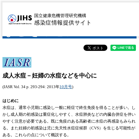
成人水痘－妊婦の水痘
国立健康危機管理研究機構
感染症情報提供サイト
などを中心に
成人水痘－妊婦の水痘などを中心に
(IASR Vol. 34 p. 293-294: 2013年
10月号
)
はじめに
水痘は、通常小児期に感染し一般に軽症で終生免疫を得ることが多い。し
かし成人期の初感染は重症化しやすく、水痘肺炎などの内臓合併症を伴い
やすく注意が必要である。既に免疫のある高齢者に水痘の再感染もみられ
る。また妊婦の初感染は児に先天性水痘症候群（CVS）を生じる可能性が
ある。これらの点について概説する。