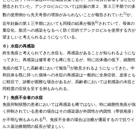
懸念されていた。アシクロビルについては妊娠の第２、第３三半期での多
5)
数の使用例から先天奇形の増加がみられないことが報告されていた
が、
6)
近年妊娠の第１三半期においても同様の結果が報告
されていて、母体の
重症化、胎児への感染をなるべく防ぐ目的でアシクロビルを使用する方が
望ましいと考えられるようになっている。
６）水痘の再感染
終生免疫と考えられてきた水痘も、再感染があることが知られるようにな
ってきた。再感染は健常者でも稀に生じるが、特に抗体価の低下、細胞性
7)
免疫の低下した高齢者において報告
が散見されるようになってきた。中
和抗体を既に持った個体への水痘の再感染は一般的に全身症状、皮疹とも
に軽症で、診断が困難な場合があるが、高齢者においては初感染の水痘と
同程度の症状を呈する例もみられる。
７）免疫不全者の水痘
免疫抑制状態の患者においては再感染も稀ではない。特に細胞性免疫が強
く抑制されている患者の場合はその感染源が外因性か内因性（帯状疱疹）
8)
か不明な例もみられる
。免疫不全者の場合は治癒が遷延するので抗ウイ
ルス薬治療期間の延長が望ましい。