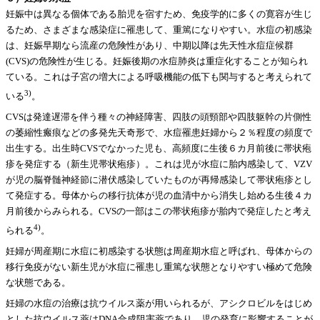
妊娠中は異なる個体である胎児を宿すため、免疫学的に多くの寛容が生じ
るため、さまざまな感染症に罹患して、重篤になりやすい。水痘の初感染
は、妊娠早期なら流産の危険性があり、中期以降は先天性水痘症候群
(CVS)の危険性が生じる。妊娠後期の水痘肺炎は重症化することが知られ
ている。これは子宮の増大による呼吸機能の低下も関与すると考えられて
3)
いる
。
CVSは発達遅滞を伴う種々の神経障害、四肢の頭頸部や四肢躯幹の片側性
の萎縮性瘢痕などの多発先天奇形で、水痘罹患妊婦から２％程度の頻度で
出生する。出生時CVSでなかった児も、高頻度に生後６カ月前後に帯状疱
疹を発症する（新生児帯状疱疹）。これは児が水痘に胎内感染して、VZV
が児の脳脊髄神経節に潜伏感染していたものが再帰感染して帯状疱疹とし
て発症する。母体からの移行抗体が児の血清中から消失し始める生後４カ
月前後からみられる。CVSの一部はこの帯状疱疹が胎内で発症したと考え
4)
られる
。
妊婦が周産期に水痘に初感染する状態は周産期水痘と呼ばれ、母体からの
移行免疫がない新生児が水痘に罹患し重篤な状態となりやすい極めて危険
な状態である。
妊婦の水痘の治療は抗ウイルス薬が用いられるが、アシクロビルをはじめ
とした抗ウイルス薬はDNA合成阻害薬であり、児の発育に影響することが