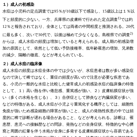
１）成人の初感染
水痘は小児科の定点調査では95％が10歳以下で感染し、15歳以上は１％以
1)
下と頻度的に少ない。一方、兵庫県の皮膚科で行われた定点調査
では約
12％と報告されており、全体としては両者の中間程度と推測される。20代
2)
に最も多く、次いで30代で、以後は極めて少なくなる。島根県での調査
からは、成人水痘の頻度は増加していると考えられる。成人期の初感染増
加の原因として、依然として低い予防接種率、低年齢罹患の増加、兄弟数
の減少、隔離の徹底、などが考えられている。
２）成人水痘の臨床像
成人水痘の頻度は水痘全体の中では少ないが、水痘患者は数が多い感染症
なので決して稀ではなく、重症の頻度が高いので注意が必要な疾患であ
る。小児の一般的な水痘と比較した健常成人の初感染水痘の臨床像の特徴
として、１）高い熱を伴い倦怠感、重篤感が強い、２）皮膚粘膜症状が強
い（多くの水疱を生じる）、３）合併症として肺炎など内臓病変が多い、
などの特徴がある。成人水痘が小児より重篤化する機序としては、細胞性
免疫が強いため感染細胞の障害が強いこと、成人の発熱性疾患の中では頻
度的に稀で診断が遅れる場合があること、などが考えられる。診断は、罹
患歴、患児への接触歴などの問診、発熱などの全身症状、特徴的な中心臍
窩と周囲の紅暈を伴う水疱が全身に多発する皮膚粘膜症状から容易である