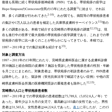
復後も長期に続く帯状疱疹後神経痛（PHN）である。帯状疱疹の疫学は
1)
Hope-SimpsonのCirencester住民の15年にわたる調査
に始まり、それ以
2-10)
降、多くの調査が行われてきた
。わが国でも、病院等の帯状疱疹患者
11)
の集計や1万人以上の患者を補足した兵庫県皮膚科サーベイランス
等の
12,13)
多くの調査がある。本稿で紹介する宮崎県の帯状疱疹の調査
は、現
在も進行中の世界で最大規模の帯状疱疹の疫学調査であり、これまでの帯
状疱疹の疫学に比べ多くのことが明らかになってきている。本稿では、
13)
1997～2011年までの集計結果を紹介する
。
対象と調査方法
1997～2011年の15年間にわたり、宮崎県皮膚科医会に属する皮膚科診療
所39施設と総合病院の皮膚科７施設を受診した帯状疱疹患者の性別・年齢
を月ごとにまとめた。対象患者は、帯状疱疹の初診患者のみで、PHN患者
は除外した。また、疑診例（蛍光抗体法等で確認できない症例）や他の宮
12,13)
崎県皮膚科医会所属の医療機関受診の重複患者も除外した
。
宮崎県の人口と帯状疱疹患者数
1997～2011年までの帯状疱疹の患者総数は75,789人（5,052.6人／年）で
あった。最年少は３カ月の女児で、最高齢は103歳の女性であった。男性
患者は31,565人、女性患者は44,224人であった。
表１
に示したが、この15