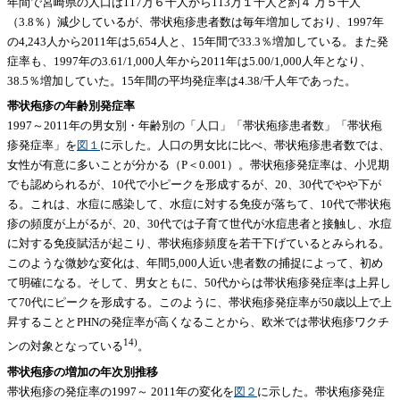
年間で宮崎県の人口は117万６千人から113万１千人と約４ 万５千人
（3.8％）減少しているが、帯状疱疹患者数は毎年増加しており、1997年
の4,243人から2011年は5,654人と、15年間で33.3％増加している。また発
症率も、1997年の3.61/1,000人年から2011年は5.00/1,000人年となり、
38.5％増加していた。15年間の平均発症率は4.38/千人年であった。
帯状疱疹の年齢別発症率
1997～2011年の男女別・年齢別の「人口」「帯状疱疹患者数」「帯状疱
疹発症率」を
図１
に示した。人口の男女比に比べ、帯状疱疹患者数では、
女性が有意に多いことが分かる（P＜0.001）。帯状疱疹発症率は、小児期
でも認められるが、10代で小ピークを形成するが、20、30代でやや下が
る。これは、水痘に感染して、水痘に対する免疫が落ちて、10代で帯状疱
疹の頻度が上がるが、20、30代では子育て世代が水痘患者と接触し、水痘
に対する免疫賦活が起こり、帯状疱疹頻度を若干下げているとみられる。
このような微妙な変化は、年間5,000人近い患者数の捕捉によって、初め
て明確になる。そして、男女ともに、50代からは帯状疱疹発症率は上昇し
て70代にピークを形成する。このように、帯状疱疹発症率が50歳以上で上
昇することとPHNの発症率が高くなることから、欧米では帯状疱疹ワクチ
14)
ンの対象となっている
。
帯状疱疹の増加の年次別推移
帯状疱疹の発症率の1997～ 2011年の変化を
図２
に示した。帯状疱疹発症