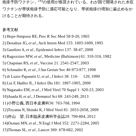
14)
疱疹予防ワクチン」
の使用が推奨されている。わが国で開発された水痘
ワクチンが帯状疱疹予防に適応可能となり、帯状疱疹の増加に歯止めをか
けることが期待される。
参考文献
1) Hope-Simpson RE, Proc R Soc Med 58:9-20, 1965
2) Donahue JG,
et al
., Arch Intern Med 155: 1605-1609, 1995
3) Gauthier A,
et al
., Epidemiol Infect 137: 38-47, 2009
4) Ragozzino MW,
et al
., Medicine (Baltimore) 61: 310-316, 1982
5) Chapman RS,
et al
., Vaccine 21: 2541-2547, 2003
6) Schmader K,
et al
., J Am Geriatr Soc 46:973-977, 1998
7) di Luzio Paparatti U,
et al
., J Infect 38: 116- 120, 1999
8) Lin F, Hadler JL, J Infect Dis 181: 1897-1905, 2000
9) Nagasako EM,
et al
., J Med Virol 70 Suppl 1: S20-23, 2003
10)Asada H,
et al
., J Dermatol Sci 69: 243-249, 2013
11)小野公義, 西日本皮膚科56: 763-768, 1994
12)Toyama N, Shiraki K, J Med Virol 81: 2053-2058, 2009
13)外山 望, 日本臨床皮膚科学会誌29: 799-804, 2012
14)Oxman MN,
et al
., N Engl J Med 352: 2271-2284, 2005
15)Thomas SL,
et al
., Lancet 360: 678-682, 2002