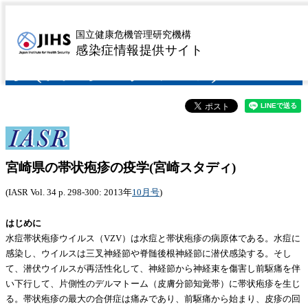
宮崎県の帯状疱疹の疫
国立健康危機管理研究機構
感染症情報提供サイト
学(宮崎スタディ)
宮崎県の帯状疱疹の疫学(宮崎スタディ)
(IASR Vol. 34 p. 298-300: 2013年
10月号
)
はじめに
水痘帯状疱疹ウイルス（VZV）は水痘と帯状疱疹の病原体である。水痘に
感染し、ウイルスは三叉神経節や脊髄後根神経節に潜伏感染する。そし
て、潜伏ウイルスが再活性化して、神経節から神経束を傷害し前駆痛を伴
い下行して、片側性のデルマトーム（皮膚分節知覚帯）に帯状疱疹を生じ
る。帯状疱疹の最大の合併症は痛みであり、前駆痛から始まり、皮疹の回