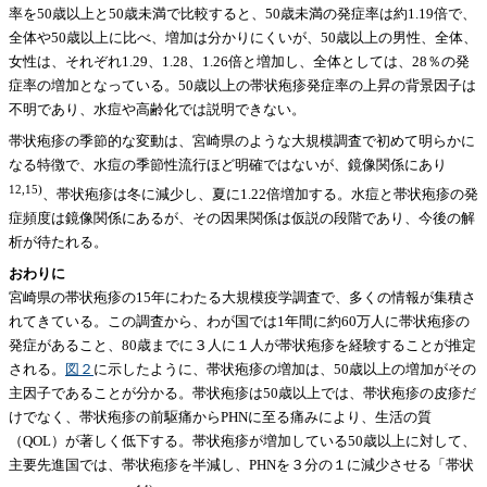
率を50歳以上と50歳未満で比較すると、50歳未満の発症率は約1.19倍で、
全体や50歳以上に比べ、増加は分かりにくいが、50歳以上の男性、全体、
女性は、それぞれ1.29、1.28、1.26倍と増加し、全体としては、28％の発
症率の増加となっている。50歳以上の帯状疱疹発症率の上昇の背景因子は
不明であり、水痘や高齢化では説明できない。
帯状疱疹の季節的な変動は、宮崎県のような大規模調査で初めて明らかに
なる特徴で、水痘の季節性流行ほど明確ではないが、鏡像関係にあり
12,15)
、帯状疱疹は冬に減少し、夏に1.22倍増加する。水痘と帯状疱疹の発
症頻度は鏡像関係にあるが、その因果関係は仮説の段階であり、今後の解
析が待たれる。
おわりに
宮崎県の帯状疱疹の15年にわたる大規模疫学調査で、多くの情報が集積さ
れてきている。この調査から、わが国では1年間に約60万人に帯状疱疹の
発症があること、80歳までに３人に１人が帯状疱疹を経験することが推定
される。
図２
に示したように、帯状疱疹の増加は、50歳以上の増加がその
主因子であることが分かる。帯状疱疹は50歳以上では、帯状疱疹の皮疹だ
けでなく、帯状疱疹の前駆痛からPHNに至る痛みにより、生活の質
（QOL）が著しく低下する。帯状疱疹が増加している50歳以上に対して、
主要先進国では、帯状疱疹を半減し、PHNを３分の１に減少させる「帯状