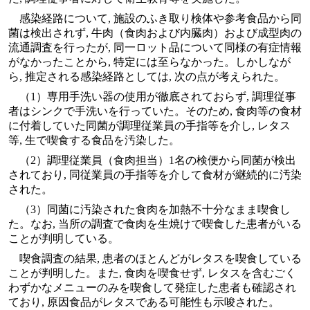
感染経路について, 施設のふき取り検体や参考食品から同
菌は検出されず, 牛肉（食肉および内臓肉）および成型肉の
流通調査を行ったが, 同一ロット品について同様の有症情報
がなかったことから, 特定には至らなかった。しかしなが
ら, 推定される感染経路としては, 次の点が考えられた。
（1）専用手洗い器の使用が徹底されておらず, 調理従事
者はシンクで手洗いを行っていた。そのため, 食肉等の食材
に付着していた同菌が調理従業員の手指等を介し, レタス
等, 生で喫食する食品を汚染した。
（2）調理従業員（食肉担当）1名の検便から同菌が検出
されており, 同従業員の手指等を介して食材が継続的に汚染
された。
（3）同菌に汚染された食肉を加熱不十分なまま喫食し
た。なお, 当所の調査で食肉を生焼けで喫食した患者がいる
ことが判明している。
喫食調査の結果, 患者のほとんどがレタスを喫食している
ことが判明した。また, 食肉を喫食せず, レタスを含むごく
わずかなメニューのみを喫食して発症した患者も確認され
ており, 原因食品がレタスである可能性も示唆された。