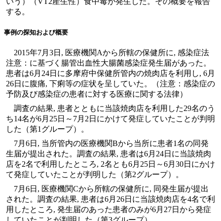
いう）（VT2産生性）食中毒が発生した。その概要を報告
する。
事例の探知および概要
2015年7月3日, 医療機関Aから所轄の保健所に, 感染症法
注意：に基づく腸管出血性大腸菌感染症発生届があった。
患者は6月24日に多摩府中保健所管内の焼肉店を利用し, 6月
26日に腹痛, 下痢等の症状を呈していた。（注意：感染症の
予防及び感染症の患者に対する医療に関する法律）
調査の結果, 患者とともに当該焼肉店を利用した29名のう
ち14名が6月25日～7月2日にかけて発症していたことが判明
した（第1グループ）。
7月6日, 当所管内の医療機関Bから当所に患者1名の同発
生届が提出された。調査の結果, 患者は6月24日に当該焼肉
店を2名で利用したところ, 2名とも6月25日～6月30日にかけ
て発症していたことが判明した（第2グループ）。
7月6日, 医療機関Cから所轄の保健所に, 同発生届が提出
された。調査の結果, 患者は6月26日に当該焼肉店を4名で利
用したところ, 発生届のあった患者のみが6月27日から発症
していたことが判明した（第3グループ）。