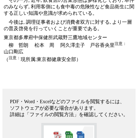
その一方, 近年, 飲食店の営業形態は多様化しており, 本件
のみならず, 利用客側にも食中毒の危険性など食品衛生に関
する正しい知識や意識が求められている。
今後は, 調理従事者および消費者双方に対する, より一層
の普及啓発を行っていくことが重要である。
東京都多摩府中保健所武蔵野三鷹地域センター
注意：
柳 哲朗 松本 周 阿久澤圭子 戸谷香央里
山口剛広
注意：
（
現所属:東京都健康安全部）
PDF・Word・Excelなどのファイルを閲覧するには、
ソフトウェアが必要な場合があります。
詳細は「ファイルの閲覧方法」を確認してください。