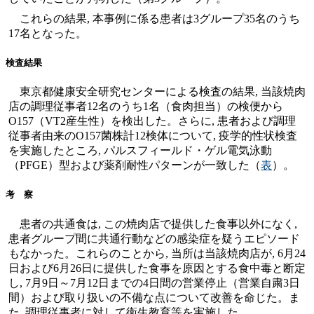
これらの結果, 本事例に係る患者は3グループ35名のうち
17名となった。
検査結果
東京都健康安全研究センターによる検査の結果, 当該焼肉
店の調理従事者12名のうち1名（食肉担当）の検便から
O157（VT2産生性）を検出した。さらに, 患者および調理
従事者由来のO157菌株計12検体について, 疫学的性状検査
を実施したところ, パルスフィールド・ゲル電気泳動
（PFGE）型および薬剤耐性パターンが一致した（
表
）。
考 察
患者の共通食は, この焼肉店で提供した食事以外になく,
患者グループ間に共通行動などの感染症を疑うエピソード
もなかった。これらのことから, 当所は当該焼肉店が, 6月24
日および6月26日に提供した食事を原因とする食中毒と断定
し, 7月9日～7月12日までの4日間の営業停止（営業自粛3日
間）および取り扱いの不備な点について改善を命じた。ま
た, 調理従事者に対して衛生教育等を実施した。