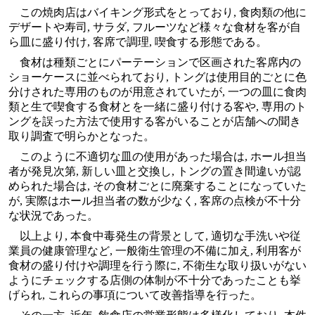
この焼肉店はバイキング形式をとっており, 食肉類の他に
デザートや寿司, サラダ, フルーツなど様々な食材を客が自
ら皿に盛り付け, 客席で調理, 喫食する形態である。
食材は種類ごとにパーテーションで区画された客席内の
ショーケースに並べられており, トングは使用目的ごとに色
分けされた専用のものが用意されていたが, 一つの皿に食肉
類と生で喫食する食材とを一緒に盛り付ける客や, 専用のト
ングを誤った方法で使用する客がいることが店舗への聞き
取り調査で明らかとなった。
このように不適切な皿の使用があった場合は, ホール担当
者が発見次第, 新しい皿と交換し, トングの置き間違いが認
められた場合は, その食材ごとに廃棄することになっていた
が, 実際はホール担当者の数が少なく, 客席の点検が不十分
な状況であった。
以上より, 本食中毒発生の背景として, 適切な手洗いや従
業員の健康管理など, 一般衛生管理の不備に加え, 利用客が
食材の盛り付けや調理を行う際に, 不衛生な取り扱いがない
ようにチェックする店側の体制が不十分であったことも挙
げられ, これらの事項について改善指導を行った。