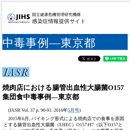
焼肉店における腸管出
国立健康危機管理研究機構
感染症情報提供サイト
血性大腸菌O157集団食
中毒事例―東京都
焼肉店における腸管出血性大腸菌O157
集団食中毒事例―東京都
(IASR Vol. 37 p. 90-91: 2016年
5月号
)
2015年6月, バイキング形式による焼肉店での食事を原因
とする腸管出血性大腸菌（EHEC）O157:H7（以下O157と