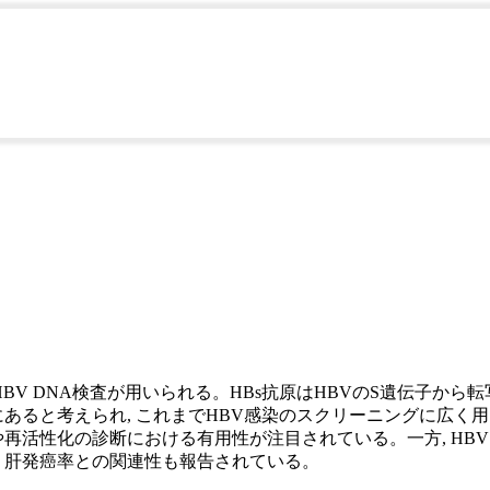
肝炎ウイルス感染の診
BV DNA検査が用いられる。HBs抗原はHBVのS遺伝子から
にあると考えられ, これまでHBV感染のスクリーニングに広く用
再活性化の診断における有用性が注目されている。一方, HBV 
 肝発癌率との関連性も報告されている。