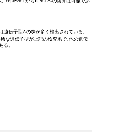
copies/mLからIU/mLへの換算は可能であ
らは遺伝子型Aの株が多く検出されている。
稀な遺伝子型が上記の検査系で, 他の遺伝
ある。