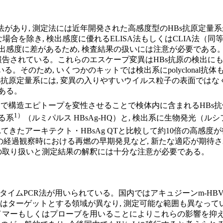
があり, 測定法には近年開発された高感度型のHBs抗原定量系
除き, 検出感度に優れるELISA法もしくはCLIA法（同等のFEIA
感度に差があるため, 検査結果の扱いには注意が必要である。ま
報告されている。これらのエスケープ変異はHBs抗原の検出にも
のため, いくつかのキットでは検出系にpolyclonal抗体もし
s抗原定量系には, 変異の入りやすいウイルス粒子の表面ではな
ある。
剤で構造エピトープを変性させることで検体内に含まれるHBs抗
1）
る系
（ルミパルス HBsAg-HQ）と, 検出系に生物発光（
いられてきたアーキテクト・HBsAg QTと比較して約10倍の高感
の経過観察時における再燃の早期発見など, 新たな適応が期待さ
の取り扱いと測定結果の解釈には十分な注意が必要である。
イムPCR法が用いられている。国内ではアキュジーンm-HBVとコバ
のキットはターゲットとする領域が異なり, 測定可能な範囲も異なって
マーもしくはプローブを用いることによりこれらの影響を抑えてい