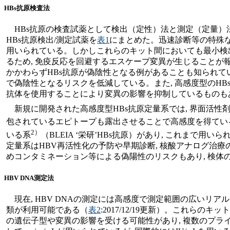
HBs抗原検査法
HBs抗原の検査試薬として検出（定性）法と測定（定量）法
HBs抗原検出/測定試薬を
表1
にまとめた。迅速診断等の特殊な場合を
用いられている。しかしこれらのキット間においても最小検出
るため, 免疫反応を回避するエスケープ変異が生じることが
かかわらずHBs抗原が偽陰性となる例があることも知られている。そ
で偽陰性となるリスクを低減している。また, 高感度型のHB
抗体を使用することにより変異の影響を抑制しているものも
新規に開発された高感度型HBs抗原定量系では, 界面活性
包されているエピトープも露出させることで高感度を得てい
2）
いる系
（BLEIA ‘栄研’HBs抗原）があり, これまで用
定量系はHBV再活性化の予防や早期診断, 核酸アナログ治療
めコンタミネーション等による偽陽性のリスクもあり, 検体
HBV DNA測定法
現在, HBV DNAの測定には高感度で測定範囲の広いリアルタ
類が利用可能である（
表2
:2017/12/19更新）。これら
の遺伝子型や変異の影響を受ける可能性があり, 複数のプライ