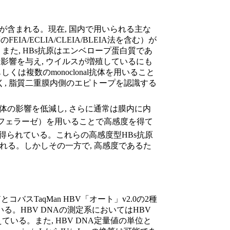
が含まれる。現在, 国内で用いられる主な
/ECLIA/CLEIA/BLEIA法を含む）が
た, HBs抗原はエンベロープ蛋白質であ
影響を与え, ウイルスが増殖しているにも
くは複数のmonoclonal抗体を用いること
く, 脂質二重膜内側のエピトープを認識する
体の影響を低減し, さらに通常は膜内に内
ルシフェラーゼ）を用いることで高感度を得て
度が得られている。これらの高感度型HBs抗原
れる。しかしその一方で, 高感度であるた
スTaqMan HBV「オート」v2.0の2種
いる。HBV DNAの測定系においてはHBV
る。また, HBV DNA定量値の単位と