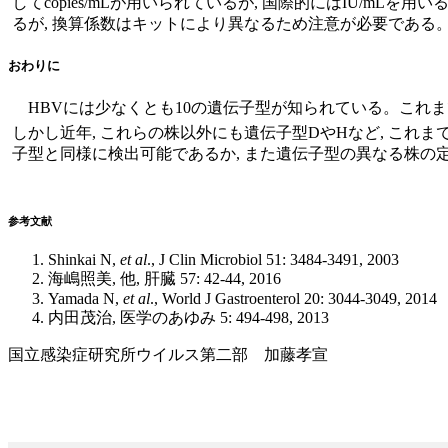
してcopies/mLが用いられているが, 国際的にはIU/mLを用
るが, 換算係数はキットにより異なるため注意が必要である
おわりに
HBVには少なくとも10の遺伝子型が知られている。これ
しかし近年, これらの株以外にも遺伝子型DやHなど, これ
子型と同様に検出可能であるか, また遺伝子型の異なる株の
参考文献
Shinkai N,
et al
., J Clin Microbiol 51: 3484-3491, 2003
海嶋照美, 他, 肝臓 57: 42-44, 2016
Yamada N,
et al
., World J Gastroenterol 20: 3044-3049, 2014
内田茂治, 医学のあゆみ 5: 494-498, 2013
国立感染症研究所ウイルス第二部 加藤孝宣