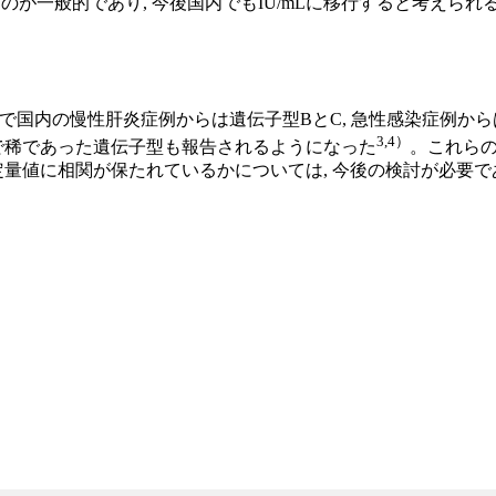
いるのが一般的であり, 今後国内でもIU/mLに移行すると考えられる。
。
まで国内の慢性肝炎症例からは遺伝子型BとC, 急性感染症例か
3,4）
まで稀であった遺伝子型も報告されるようになった
。これらの
定量値に相関が保たれているかについては, 今後の検討が必要で