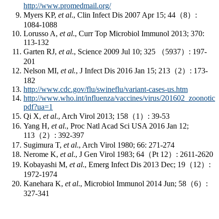
http://www.promedmail.org/
Myers KP,
et al
., Clin Infect Dis 2007 Apr 15; 44（8）:
1084-1088
Lorusso A,
et al
., Curr Top Microbiol Immunol 2013; 370:
113-132
Garten RJ,
et al
., Science 2009 Jul 10; 325 （5937）: 197-
201
Nelson MI,
et al.
, J Infect Dis 2016 Jan 15; 213（2）: 173-
182
http://www.cdc.gov/flu/swineflu/variant-cases-us.htm
http://www.who.int/influenza/vaccines/virus/201602_zoonotic_
pdf?ua=1
Qi X,
et al
., Arch Virol 2013; 158（1）: 39-53
Yang H,
et al
., Proc Natl Acad Sci USA 2016 Jan 12;
113（2）: 392-397
Sugimura T,
et al
., Arch Virol 1980; 66: 271-274
Nerome K,
et al
., J Gen Virol 1983; 64（Pt 12）: 2611-2620
Kobayashi M,
et al
., Emerg Infect Dis 2013 Dec; 19（12）:
1972-1974
Kanehara K,
et al
., Microbiol Immunol 2014 Jun; 58（6）:
327-341