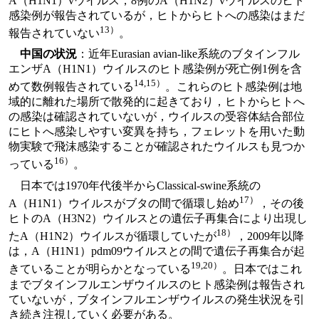
A（H1N1）vウイルス，8例のA（H1N2）vウイルスのヒト
感染例が報告されているが，ヒトからヒトへの感染はまだ
13）
報告されていない
。
中国の状況
：近年Eurasian avian-like系統のブタインフル
エンザA（H1N1）ウイルスのヒト感染例が死亡例1例を含
14,15）
めて数例報告されている
。これらのヒト感染例は地
域的に離れた場所で散発的に起きており，ヒトからヒトへ
の感染は確認されていないが，ウイルスの受容体結合部位
にヒトへ感染しやすい変異を持ち，フェレットを用いた動
物実験で飛沫感染することが確認されたウイルスも見つか
16）
っている
。
日本では1970年代後半からClassical-swine系統の
17）
A（H1N1）ウイルスがブタの間で循環し始め
，その後
ヒトのA（H3N2）ウイルスとの遺伝子再集合により出現し
18）
たA（H1N2）ウイルスが循環していたが
，2009年以降
は，A（H1N1）pdm09ウイルスとの間で遺伝子再集合が起
19,20）
きていることが明らかとなっている
。日本ではこれ
までブタインフルエンザウイルスのヒト感染例は報告され
ていないが，ブタインフルエンザウイルスの発生状況を引
き続き注視していく必要がある。