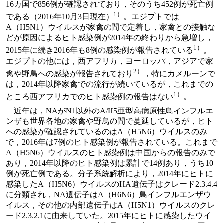
16カ国で856例が確認されており，そのうち452例が死亡例
1）
である（2016年10月3日現在）
。エジプトでは
A（H5N1）ウイルスが家禽の間で定着し，家禽との接触な
どが原因によるヒト感染例が2014年の終わりから急増し，
1）
2015年に続き2016年も8例の感染例が報告されている
。
エジプトの他には，西アフリカ，ヨーロッパ，アジアで家
2）
禽や野鳥への感染が報告されており
，特にカメルーンで
は，2014年以降家禽での流行が続いているが，これまでの
1）
ところ西アフリカでのヒト感染例の報告はない
。
近年は，NAがN1以外のA/H5亜型高病原性鳥インフルエ
ンザも世界各地の家禽や野鳥の間で蔓延しているが，ヒト
への感染が確認されているのはA（H5N6）ウイルスのみ
で，2016年は7例のヒト感染例が報告されている。これまで
A（H5N6）ウイルスのヒト感染例は中国からの報告のみで
あり，2014年以降のヒト感染例は累計で14例あり，うち10
例が死亡例である。分子系統解析により，2014年にヒトに
感染したA（H5N6）ウイルスのHA遺伝子はクレード2.3.4.4
に分類され，NA遺伝子はA（H6N6）鳥インフルエンザウ
イルス，その他の内部遺伝子はA（H5N1）ウイルスのクレ
ード2.3.2.1に由来していた。2015年にヒトに感染したウイ