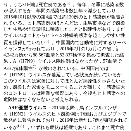
5）
り，うち316例は死亡例である
。毎年，冬季に感染者数
が増大するが，年間の感染患者数は年々減少しており，
2015年10月以降の第4波では約120例のヒト感染例が報告さ
れている。ヒト感染例のほとんどは，生鳥市場などで感染
した生鳥や汚染環境に曝露したことと関連性があり，まだ
ウイルスはヒトからヒトへの持続的感染を起こしやすい性
6）
質を獲得していない
。中国国内では動物に対するサーベ
イランスが行われており，2016年7月の1カ月に27省，計
4,242カ所から88,567血清と52,837検体を集めて調査した結
果，A（H7N9）ウイルス陽性例はなかったが，57血清で
7）
A/H7抗体陽性
が検出されている。中国国内では
A（H7N9）ウイルスが蔓延している状況が続いているが，
このウイルスは家禽に対してほとんど病原性を示さないた
め，感染した家禽をモニターすることが難しく，感染拡大
のコントロールは困難な状況にあり，今後もヒト感染への
危険性はなくならないと考えられる。
A/H9亜型ウイルス
：2013年以降，鳥インフルエンザ
A（H9N2）ウイルスのヒト感染例は中国およびエジプトで
散発的に報告されており，2016年は新たに7例が確認されて
1,8）
いるが
，いずれも症状は軽症であり，これまで死亡例