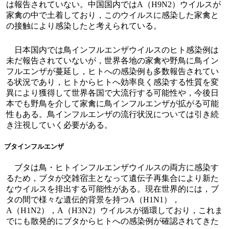
は報告されていない。中国国内ではA（H9N2）ウイルスが
家禽の中で土着しており，このウイルスに感染した家禽と
の接触により感染したと考えられている。
日本国内では鳥インフルエンザウイルスのヒト感染例は
未だ報告されていないが，世界各地の家禽や野鳥に鳥イン
フルエンザが蔓延し，ヒトへの感染例も多数報告されてい
る状況であり，ヒトからヒトへ効率良く感染する性質を変
異により獲得して世界各国で大流行する可能性や，今後日
本でも野鳥を介して家禽に鳥インフルエンザが拡がる可能
性もある。鳥インフルエンザの流行状況については引き続
き注視していく必要がある。
ブタインフルエンザ
ブタは鳥・ヒトインフルエンザウイルスの両方に感染す
るため，ブタが交雑宿主となって遺伝子再集合により新た
なウイルスを排出する可能性がある。現在世界的には，ブ
タの間で様々な遺伝的背景を持つA（H1N1），
A（H1N2），A（H3N2）ウイルスが循環しており，これま
でにも散発的にブタからヒトへの感染例が確認されてきた