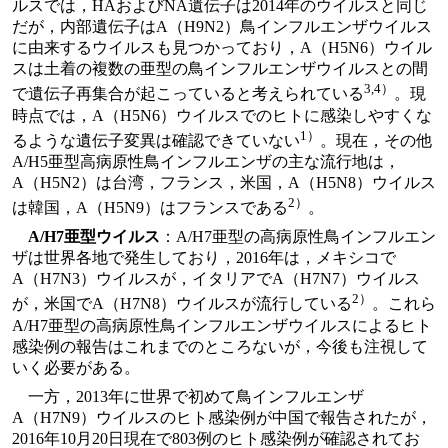
ルスでは，HAおよびNA遺伝子は2014年のウイルスと同じ
だが，内部遺伝子はA（H9N2）鳥インフルエンザウイルス
に由来するウイルスも見つかっており，A（H5N6）ウイル
スは土着の複数の亜型の鳥インフルエンザウイルスとの間
3,4）
で遺伝子再集合が起こっていると考えられている
。現
時点では，A（H5N6）ウイルスでのヒトに感染しやすくな
1）
るような遺伝子変異は確認できていない
。現在，その他
A/H5亜型高病原性鳥インフルエンザの主な流行地は，
A（H5N2）は台湾，フランス，米国，A（H5N8）ウイルス
2）
は韓国，A（H5N9）はフランスである
。
A/H7亜型ウイルス
：A/H7亜型の高病原性鳥インフルエン
ザは世界各地で発生しており，2016年は，メキシコで
A（H7N3）ウイルスが，イタリアでA（H7N7）ウイルス
2）
が，米国でA（H7N8）ウイルスが流行している
。これら
A/H7亜型の高病原性鳥インフルエンザウイルスによるヒト
感染例の報告はこれまでのところないが，今後も注視して
いく必要がある。
一方，2013年に世界で初めて鳥インフルエンザ
A（H7N9）ウイルスのヒト感染例が中国で報告されたが，
2016年10月20日現在で803例のヒト感染例が確認されてお