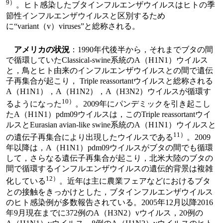
9）
。ヒト感染したブタインフルエンザウイルスはヒトの季
節性インフルエンザウイルスと区別するため
に“variant（v）viruses”と総称される。
アメリカの状況
：1990年代後半から，それまでブタの間
で循環していたClassical-swine系統のA（H1N1）ウイルス
と，鳥とヒト由来のインフルエンザウイルスとの間で遺伝
子再集合が起こり， Triple reassortantウイルスと総称される
A（H1N1），A（H1N2），A（H3N2）ウイルスが循環す
10）
るようになった
。2009年にパンデミックを引き起こし
たA（H1N1）pdm09ウイルスは，このTriple reassortantウイ
ルスとEurasian avian-like swine系統のA（H1N1）ウイルスと
11）
の遺伝子再集合により出現したウイルスである
。2009
年以降は，A（H1N1）pdm09ウイルスがブタの間でも循環
して，さらなる遺伝子再集合が起こり，北米大陸のブタの
間で循環するインフルエンザウイルスの遺伝的背景は複雑
12）
化している
。近年は主に農業フェアなどにおけるブタ
との接触をきっかけとした，ブタインフルエンザウイルス
のヒト感染例が多数報告されている。2005年12月以降2016
年9月現在までに372例のA（H3N2）vウイルス，20例の