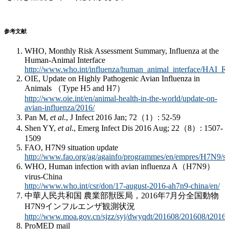
参考文献
WHO, Monthly Risk Assessment Summary, Influenza at the
Human-Animal Interface
http://www.who.int/influenza/human_animal_interface/HAI_R
OIE, Update on Highly Pathogenic Avian Influenza in
Animals （Type H5 and H7）
http://www.oie.int/en/animal-health-in-the-world/update-on-
avian-influenza/2016/
Pan M,
et al
., J Infect 2016 Jan; 72（1）: 52-59
Shen YY,
et al
., Emerg Infect Dis 2016 Aug; 22（8）: 1507-
1509
FAO, H7N9 situation update
http://www.fao.org/ag/againfo/programmes/en/empres/H7N9/si
WHO, Human infection with avian influenza A（H7N9）
virus-China
http://www.who.int/csr/don/17-august-2016-ah7n9-china/en/
中華人民共和国 農業部獣医局，2016年7月分全国動物
H7N9インフルエンザ観測状況
http://www.moa.gov.cn/sjzz/syj/dwyqdt/201608/201608/t201
ProMED mail