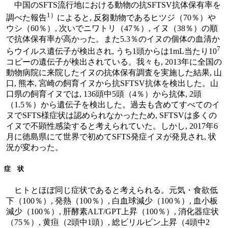
中国のSFTS流行地における動物の抗SFTSV抗体保有率を
1）
調べた報告
によると, 反芻動物であるヒツジ（70％）や
ウシ（60％）, 次いでニワトリ（47％）, イヌ（38％）の順
で抗体保有率が高かった。また5.3％のイヌの個体の血清か
7
らウイルス遺伝子が検出され, うち1頭からは1mL当たり10
コピーの遺伝子が検出されている。我々も, 2013年に全国の
動物病院に来院したイヌの抗体保有調査を実施した結果, 山
口, 熊本, 宮崎の飼育イヌから抗SFTSV抗体を検出した。山
口県の飼育イヌでは, 136頭中5頭（4％）から抗体, 2頭
（1.5％）から遺伝子を検出した。過去も含めてすべてのイ
ヌでSFTS様症状は認められなかったため, SFTSVは多くの
イヌで不顕性感染すると考えられていた。しかし, 2017年6
月に徳島県にて世界で初めてSFTS発症イヌが発見され, 状
況が変わった。
症 状
ヒトとほぼ同じ症状であると考えられる。元気・食欲低
下（100％）, 発熱（100％）, 白血球減少（100％）, 血小板
減少（100％）, 肝酵素ALT/GPT上昇（100％）, 消化器症状
（75％）, 黄疸（2頭中1頭）, 総ビリルビン上昇（4頭中2