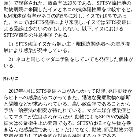
頭）で観察された。致命率は29％である。SFTSV流行地の
動物病院に来院したイヌとネコの抗体陽性率を比較すると,
IgM抗体保有率がネコの約5％に対し, イヌでは0％であっ
た。ネコではSFTS発症により来院し, イヌではSFTS発症に
よる受診は少ないのかもしれない。以下, イヌにおける
SFTSV感染の注意事項である。
1）SFTS発症イヌから飼い主・獣医療関係者への濃厚接
触により感染が発生している。
2）ネコと同じくマダニ予防をしていても発症した個体が
いる。
おわりに
2017年4月にSFTS発症ネコがみつかって以降, 発症動物か
らヒトへの感染がみつかってきた。迅速な発症動物の診断
と隔離などが求められている。高い致命率であることから
予防・治療法の開発が待たれている。マダニ媒介感染症と
してマダニが注目されがちだが, 動物によるSFTSVの感染
拡大は公衆衛生上の問題である。SFTSVは様々な生物を巻
き込んだ感染症であり, ヒトだけでなく, 動物, 節足動物の研
究者が協力して総合的な対策を検討するべきである。