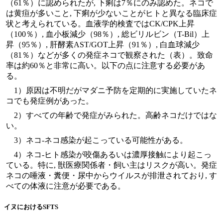
（61％）に認められたが, 下痢は7％にのみ認めた。ネコで
は黄疸が多いこと, 下痢が少ないことがヒトと異なる臨床症
状と考えられている。血液学的検査ではCK/CPK上昇
（100％）, 血小板減少（98％）, 総ビリルビン（T-Bil）上
昇（95％）, 肝酵素AST/GOT上昇（91％）, 白血球減少
（81％）などが多くの発症ネコで観察された（表）。致命
率は約60％と非常に高い。以下の点に注意する必要があ
る。
1）原因は不明だがマダニ予防を定期的に実施していたネ
コでも発症例があった。
2）すべての年齢で発症がみられた。高齢ネコだけではな
い。
3）ネコ-ネコ感染が起こっている可能性がある。
4）ネコ-ヒト感染が咬傷あるいは濃厚接触により起こっ
ている。特に, 獣医療関係者・飼い主はリスクが高い。発症
ネコの唾液・糞便・尿中からウイルスが排泄されており, す
べての体液に注意が必要である。
イヌにおけるSFTS