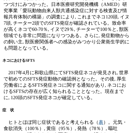
つづけにみつかった。日本医療研究開発機構（AMED）研
究事業「愛玩動物由来人獣共通感染症に対する検査及び情
報共有体制の構築」の調査により, これまでネコ120頭, イヌ
7頭, チーター2頭でのSFTS発症が確認されている。致命率
が高くネコで60-70％, イヌで29％, チーターで100％と, 獣医
領域でも非常に問題になりつつある。さらに, 発症動物から
の飼い主, 獣医療関係者への感染がみつかり公衆衛生学的に
も問題となっている。
ネコにおけるSFTS
2017年4月に和歌山県にてSFTS発症ネコが発見され, 世界
で初めてのSFTS発症動物の確認例となった。その後, 厚生
労働省によるSFTS発症ネコに関する通知があり, ネコにお
けるSFTSの存在が広く知られることとなった。現在まで
に, 120頭のSFTS発症ネコが確定している。
症 状
ヒトとほぼ同じ症状であると考えられる（
表
）。元気・
食欲消失（100％）, 黄疸（95％）, 発熱（78％）, 嘔吐