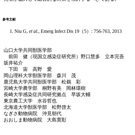
参考文献
Niu G,
et al
., Emerg Infect Dis 19（5）: 756-763, 2013
山口大学共同獣医学部
前田 健（現国立感染症研究所）野口慧多 立本完吾
坂井祐介
下田 宙 高野 愛
岡山理科大学獣医学部 森川 茂
鹿児島大学共同獣医学部 松鵜 彩
宮崎大学農学部 桐野有美 岡林環樹
長崎大学感染症共同研究拠点 早坂大輔
東京農工大学 水谷哲也
北海道大学獣医学部 松野啓太
なぎさ動物病院 沖見朝代
おおしま動物病院 大島寛彰