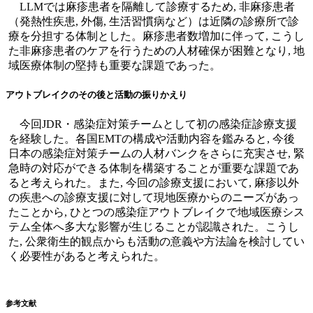
LLMでは麻疹患者を隔離して診療するため, 非麻疹患者
（発熱性疾患, 外傷, 生活習慣病など）は近隣の診療所で診
療を分担する体制とした。麻疹患者数増加に伴って, こうし
た非麻疹患者のケアを行うための人材確保が困難となり, 地
域医療体制の堅持も重要な課題であった。
アウトブレイクのその後と活動の振りかえり
今回JDR・感染症対策チームとして初の感染症診療支援
を経験した。各国EMTの構成や活動内容を鑑みると, 今後
日本の感染症対策チームの人材バンクをさらに充実させ, 緊
急時の対応ができる体制を構築することが重要な課題であ
ると考えられた。また, 今回の診療支援において, 麻疹以外
の疾患への診療支援に対して現地医療からのニーズがあっ
たことから, ひとつの感染症アウトブレイクで地域医療シス
テム全体へ多大な影響が生じることが認識された。こうし
た, 公衆衛生的観点からも活動の意義や方法論を検討してい
く必要性があると考えられた。
参考文献