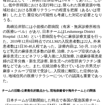
報告は乏しく
, 肺炎の合併症率は1-6％
であった。しか
し, 低中所得国における流行時には, 限られた医療資源や地
域社会における医療リテラシーの程度を把握（あるいは理
解）した上で, 重症化の可能性も考慮した対応が必要となり
うる。
島嶼沿岸部には小規模の郡病院（有床・無床診療所相当
の医療レベル）があり, 日本チームはLeulumoega District
Hospital（LLM）という郡病院を中心に麻疹診療支援を行っ
た。2019年12月6日時点でのLLMの入院患者数は22人, 外来
患者数は1日30-40人程であった。診療内容は, 5か月, 11か月
など乳児の麻疹患児多数の診察, 治療, クループ症状のある
麻疹患児にエピネフリン吸入後に入院加療, 21歳麻疹罹患産
婦の正常分娩・新生児診察, 新生児へのB型肝炎ワクチン接
種などであった。また, 伝統治療を受けている2か月男児が
麻疹＋クループ症状で受診し, 入院後に離院した症例があ
り, 地域住民の医療リテラシーについての認識も重要であっ
た。
チームの活動:公衆衛生的観点から, 現地保健省や海外チームとの関係
日本チームが活動開始した時点で各国の緊急医療チーム