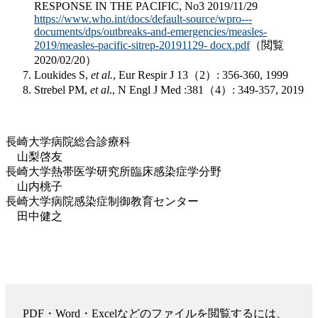
RESPONSE IN THE PACIFIC, No3 2019/11/29
https://www.who.int/docs/default-source/wpro---
documents/dps/outbreaks-and-emergencies/measles-
2019/measles-pacific-sitrep-20191129- docx.pdf
（閲覧
2020/02/20）
Loukides S,
et al.
, Eur Respir J 13（2）: 356-360, 1999
Strebel PM,
et al
., N Engl J Med :381（4）: 349-357, 2019
長崎大学病院総合診療科
山梨啓友
長崎大学熱帯医学研究所臨床感染症学分野
山内桃子
長崎大学病院感染症制御教育センター
田中健之
PDF・Word・Excelなどのファイルを閲覧するには、