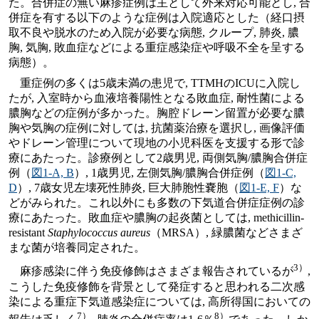
た。合併症の無い麻疹症例は主として外来対応可能とし, 合
併症を有する以下のような症例は入院適応とした（経口摂
取不良や脱水のため入院が必要な病態, クループ, 肺炎, 膿
胸, 気胸, 敗血症などによる重症感染症や呼吸不全を呈する
病態）。
重症例の多くは5歳未満の患児で, TTMHのICUに入院し
たが, 入室時から血液培養陽性となる敗血症, 耐性菌による
膿胸などの症例が多かった。胸腔ドレーン留置が必要な膿
胸や気胸の症例に対しては, 抗菌薬治療を選択し, 画像評価
やドレーン管理について現地の小児科医を支援する形で診
療にあたった。診療例として2歳男児, 両側気胸/膿胸合併症
例（
図1-A, B
）, 1歳男児, 左側気胸/膿胸合併症例（
図1-C,
D
）, 7歳女児左壊死性肺炎, 巨大肺胞性嚢胞（
図1-E, F
）な
どがみられた。これ以外にも多数の下気道合併症症例の診
療にあたった。敗血症や膿胸の起炎菌としては, methicillin-
resistant
Staphylococcus aureus
（MRSA）, 緑膿菌などさまざ
まな菌が培養同定された。
3）
麻疹感染に伴う免疫修飾はさまざま報告されているが
,
こうした免疫修飾を背景として発症すると思われる二次感
染による重症下気道感染症については, 高所得国においての
7）
8）