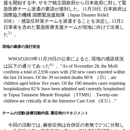
援を開始する中, サモア独立国政府から日本政府に対して緊
急医療チーム派遣の要請が接到した。11月29日, 日本政府は
国際協力機構 国際緊急援助隊（Japan Disaster Relief:
JDR）・感染症対策チームを派遣することを決定し, 12月2
日筆者を含めた緊急医療支援チームが現地に向けて出発し
5）
た
。
現地の麻疹の流行状況
WHOの2019年11月29日の公表によると, 現地の感染状況
6）
は以下の通りであった
。“As of November 28, the MoH
confirms a total of 2,936 cases with 250 new cases reported within
the last 24 hours. Of the 39 recorded deaths 90％ （35）, are
children aged below five years. Of the 190 measles cases requiring
hospitalization 82％ have been admitted and currently hospitalised
in Tupua Tamasese Meaole Hospital （TTMH）. Twenty-one
children are critically ill in the Intensive Care Unit （ICU）.”
チームの活動:診療活動内容, 重症例のマネジメント
今回の活動では, 麻疹症例は合併症の有無で2つに分類し