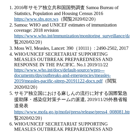
2016年サモア独立共和国国勢調査 Samoa Bureau of
Statistics, Population and Housing Census 2016
https://www.sbs.gov.ws
（閲覧2020/02/20）
Samoa: WHO and UNICEF estimates of immunization
coverage: 2018 revision
https://www.who.int/immunization/monitoring_surveillance/da
覧2020/02/20）
Moss WJ, Measles, Lancet: 390（10111）: 2490-2502, 2017
WHO/UNICEF SECRETARIAT SUPPORTING
MEASLES OUTBREAK PREPAREDNESS AND
RESPONSE IN THE PACIFIC. No.1 2019/11/22
https://www.who.int/docs/default-source/wpro---
documents/dps/outbreaks-and-emergencies/measles-
2019/measles-pacific-sitrep-20191122-docx.pdf
（閲覧
2020/02/20）
サモア独立国における麻しんの流行に対する国際緊急
援助隊・感染症対策チームの派遣, 2019/11/29外務省報
道発表
https://www.mofa.go.jp/mofaj/press/release/press4_008081.htm
覧2020/02/20）
WHO/UNICEF SECRETARIAT SUPPORTING
MEASLES OUTBREAK PREPAREDNESS AND