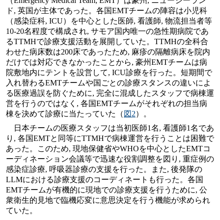
（Emergency Medical Team; EMT）は豪州, ニュージーラン
ド, 英国が主体であった。各国EMTチームの陣容は小児科
（感染症科, ICU）を中心とした医師, 看護師, 物流担当者等
10-20名程度で構成され, サモア国内唯一の急性期病院であ
るTTMHで診療支援活動を展開していた。TTMHの全科合
わせた病床数は200床であったため, 麻疹の隔離病床を院内
だけでは対応できなかったことから, 豪州EMTチームは病
院敷地内にテントを設営して, ICU診療を行った。短期間で
入れ替わるEMTチームや国ごとの診療スタンスの違いによ
る医療過誤を防ぐために, 完全に混成したスタッフで病棟運
営を行うのではなく, 各国EMTチームがそれぞれの担当病
棟を決めて診療に当たっていた（
図2
）。
日本チームの医療スタッフは当初医師1名, 看護師1名であ
り, 各国EMTと同等にTTMHで病棟運営を行うことは困難で
あった。このため, 現地保健省やWHOを中心としたEMTコ
ーディネーション会議等で迅速な役割調整を図り, 重症例の
感染症診療, 呼吸器診療の支援を行った。また, 後発隊の
LLMにおける診療支援のコーディネートも行った。各国
EMTチームが有機的に現地での診療支援を行うために, 公
衆衛生的見地で臨機応変に意思決定を行う機能が求められ
ていた。