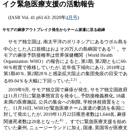
イク緊急医療支援の活動報告
(IASR Vol. 41 p61-63: 2020年
4月号
)
サモアの麻疹アウトブレイク発生からチーム派遣に至る経緯
サモア独立国は, 南太平洋のポリネシアにあるウポル島を
1）
中心とした人口規模はおよそ20万人の島嶼国である
。サ
モアの麻疹予防接種率は世界保健機関（World Health
Organization: WHO）の報告によると, 第1期, 第2期ともに60-
90％程度で推移していたが, 近年低下傾向にあり, 2018年は
第1期40％, 第2期28％と感染拡大阻止の集団免疫の目安であ
2,3）
る89-94％を大幅に下回っていた
。
2019年9月, サモア独立国で麻疹が発生, サモア独立国政府
は11月17日に緊急事態宣言を発令し, 予防接種義務化, 18歳
未満の医療施設, 公共の集会への制限, 学校休校措置をとっ
た。11月16日, WHOが緊急医療チーム派遣の要請を各国に
対して発出したが, 2019年11月22日罹患者数は1,644名, 麻疹
4）
関連死者数は20名となった
。すでに緊急医療支援を始め
ていた豪州, ニュージーランドに加え, 国連, 英国等が医療支