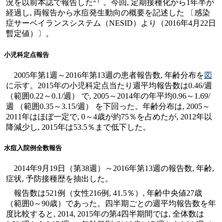
況を以前本誌で報告した
。今回, 定期接種化から1年半が
経過し, 両報告から水痘発生動向の概要を記述した 〔感染
症サーベイランスシステム（NESID）より（2016年4月22日
暫定値）〕。
小児科定点報告
2005年第1週～2016年第13週の患者報告数, 年齢分布を
図
に示す。2015年の小児科定点当たり週平均報告数は0.46/週
（範囲0.22～0.1/週） で, 2005～2014年の年平均0.96～1.69/
週 （範囲0.35～3.15/週） を下回った。年齢分布は, 2005～
2011年はほぼ一定で, 0～4歳が約75％を占めたが, 2012年以
降減少し, 2015年は53.5％まで低下した。
水痘入院例全数報告
2014年9月19日（第38週）～2016年第13週の報告数, 年齢,
症状, 予防接種歴を抽出した。
報告数は521例（女性216例, 41.5％）, 年齢中央値27歳
（範囲0～90歳）であった。四半期ごとの週平均報告数を年
度比較すると, 2014, 2015年の第4四半期間では, 全体数は