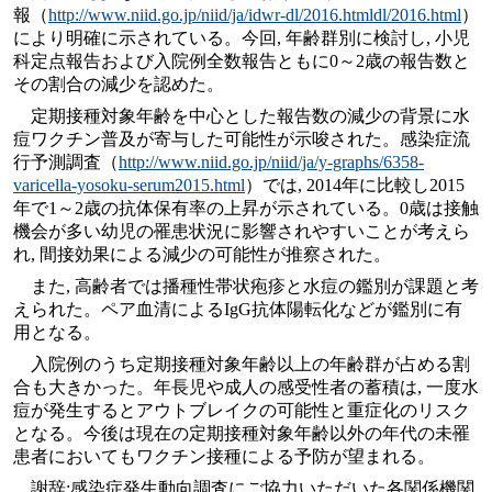
報（
http://www.niid.go.jp/niid/ja/idwr-dl/2016.htmldl/2016.html
）
により明確に示されている。今回, 年齢群別に検討し, 小児
科定点報告および入院例全数報告ともに0～2歳の報告数と
その割合の減少を認めた。
定期接種対象年齢を中心とした報告数の減少の背景に水
痘ワクチン普及が寄与した可能性が示唆された。感染症流
行予測調査（
http://www.niid.go.jp/niid/ja/y-graphs/6358-
varicella-yosoku-serum2015.html
）では, 2014年に比較し2015
年で1～2歳の抗体保有率の上昇が示されている。0歳は接触
機会が多い幼児の罹患状況に影響されやすいことが考えら
れ, 間接効果による減少の可能性が推察された。
また, 高齢者では播種性帯状疱疹と水痘の鑑別が課題と考
えられた。ペア血清によるIgG抗体陽転化などが鑑別に有
用となる。
入院例のうち定期接種対象年齢以上の年齢群が占める割
合も大きかった。年長児や成人の感受性者の蓄積は, 一度水
痘が発生するとアウトブレイクの可能性と重症化のリスク
となる。今後は現在の定期接種対象年齢以外の年代の未罹
患者においてもワクチン接種による予防が望まれる。
謝辞:感染症発生動向調査にご協力いただいた各関係機関