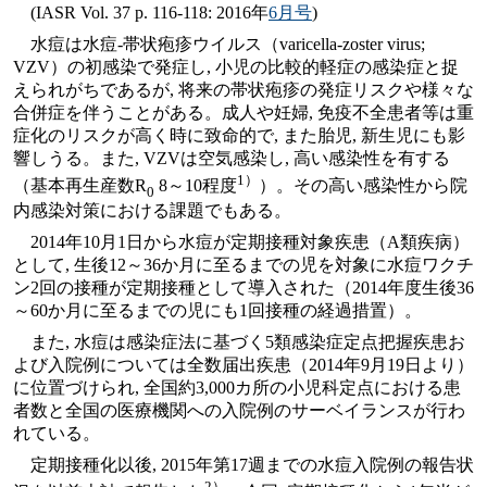
(IASR Vol. 37 p. 116-118: 2016年
6月号
)
水痘は水痘-帯状疱疹ウイルス（varicella-zoster virus;
VZV）の初感染で発症し, 小児の比較的軽症の感染症と捉
えられがちであるが, 将来の帯状疱疹の発症リスクや様々な
合併症を伴うことがある。成人や妊婦, 免疫不全患者等は重
症化のリスクが高く時に致命的で, また胎児, 新生児にも影
響しうる。また, VZVは空気感染し, 高い感染性を有する
1）
（基本再生産数R
8～10程度
）。その高い感染性から院
0
内感染対策における課題でもある。
2014年10月1日から水痘が定期接種対象疾患（A類疾病）
として, 生後12～36か月に至るまでの児を対象に水痘ワクチ
ン2回の接種が定期接種として導入された（2014年度生後36
～60か月に至るまでの児にも1回接種の経過措置）。
また, 水痘は感染症法に基づく5類感染症定点把握疾患お
よび入院例については全数届出疾患（2014年9月19日より）
に位置づけられ, 全国約3,000カ所の小児科定点における患
者数と全国の医療機関への入院例のサーベイランスが行わ
れている。
定期接種化以後, 2015年第17週までの水痘入院例の報告状
2）