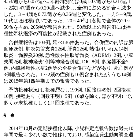
9.53/週から6.07/週へ, 年齢群別では0歳1.07/週から0.21/週, 1
～2歳1.47/週から0.29/週へ減少し, 全体に占める割合も減少
した。3～4歳も0.73/週から0.36/週と変化した。一方5～9歳,
10代はほぼ横ばいであった。20～40代は各期で全体の29～
50％を占め, 205例が報告された。50歳以上の報告例には播
種性帯状疱疹の可能性が記載された症例もあった。
合併症報告は103例, 延べ136件あった。合併症の内訳は膿
痂疹26例, 肺炎気管支炎22例, 肝炎22例, 熱性けいれん14例,
脳炎・髄膜炎20例, 急性散在性脳脊髄炎（ADEM）2例, 小脳
失調2例, 根神経炎1例等神経合併症, DIC 8例, 多臓器不全5
例, 内臓播種性水痘2例等の全身合併症などがあり, 死亡例が
3例報告された。1～2歳の症例も16例含まれたが, うち14例
は2015年第1四半期までの報告であった。
予防接種状況は, 接種歴なし199例, 1回接種49例, 2回接種
10例, 接種あり（回数不明）5例（0歳を除く, ほか不明）で,
多くが未接種もしくは1回接種であった。
考 察
2014年10月の定期接種化以降, 小児科定点報告数は過去10
年間で最も少ない数で推移しており, 感染症発生動向調査週