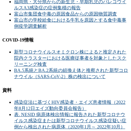
福岡県・大分県からの新生児・早期乳児のパレコウイ
ルスA3感染症の症例集積の報告
富山市集団食中毒の原因食品からの原因物質調査
富山市の学校給食における牛乳を原因とする食中毒事
例疫学調査解析
COVID-19情報
新型コロナウイルスオミクロン株によると推定された
院内クラスターにおける医療従事者を対象としたスク
リーニング検査
BA.5系統とBA.2系統の組換え体と推察された新型コロ
ナウイル（SARS-CoV-2）株の検出について
資料
感染症法に基づくHIV感染者・エイズ患者情報（2022
年8月12日エイズ動向委員会報告）
表. NESID 病原体検出情報に報告された新型コロナウ
イルス感染症または新型コロナウイルス感染症疑い症
例から検出された病原体（2020年1月～ 2022年10月）