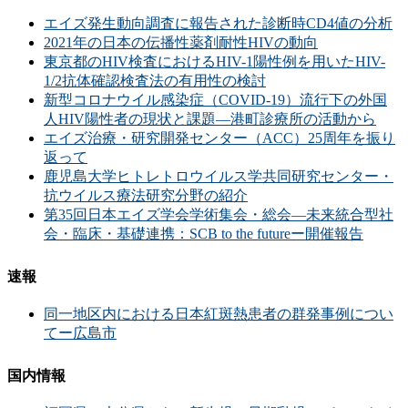
エイズ発生動向調査に報告された診断時CD4値の分析
2021年の日本の伝播性薬剤耐性HIVの動向
東京都のHIV検査におけるHIV-1陽性例を用いたHIV-
1/2抗体確認検査法の有用性の検討
新型コロナウイル感染症（COVID-19）流行下の外国
人HIV陽性者の現状と課題―港町診療所の活動から
エイズ治療・研究開発センター（ACC）25周年を振り
返って
鹿児島大学ヒトレトロウイルス学共同研究センター・
抗ウイルス療法研究分野の紹介
第35回日本エイズ学会学術集会・総会―未来統合型社
会・臨床・基礎連携：SCB to the futureー開催報告
速報
同一地区内における日本紅斑熱患者の群発事例につい
てー広島市
国内情報