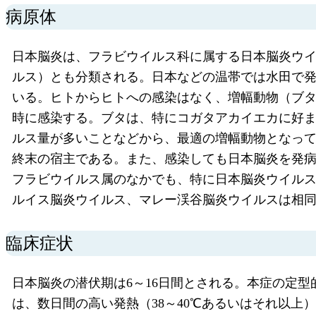
病原体
日本脳炎は、フラビウイルス科に属する日本脳炎ウ
ルス）とも分類される。日本などの温帯では水田で
いる。ヒトからヒトへの感染はなく、増幅動物（ブ
時に感染する。ブタは、特にコガタアカイエカに好
ルス量が多いことなどから、最適の増幅動物となっ
終末の宿主である。また、感染しても日本脳炎を発病する
フラビウイルス属のなかでも、特に日本脳炎ウイルス
ルイス脳炎ウイルス、マレー渓谷脳炎ウイルスは相同性が非常に高
臨床症状
日本脳炎の潜伏期は6～16日間とされる。本症の定
は、数日間の高い発熱（38～40℃あるいはそれ以