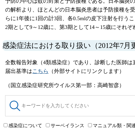
予防の中心は蚊の対策と予防接種である。日本脳炎
の解析より、ほとんどの日本脳炎患者は予防接種を受
らに1年後に1回の計3回、各0.5mlの皮下注射を行う
2期として9～12歳に、第3期として14～15歳にそ
感染症法における取り扱い（2012年7月
全数報告対象（4類感染症）であり、診断した医師は
届出基準は
こちら
（外部サイトにリンクします）
（国立感染症研究所ウイルス第一部：高崎智彦）
サ
イ
ト
内
感染症について
サーベイランス
マニュアル類・関
検