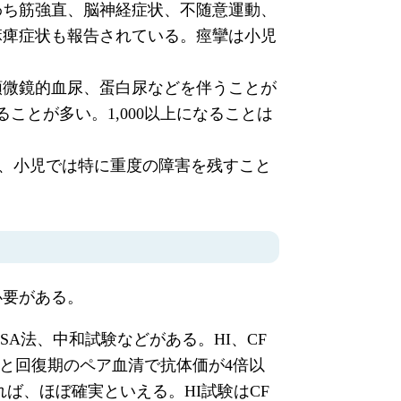
わち筋強直、脳神経症状、不随意運動、
麻痺症状も報告されている。痙攣は小児
顕微鏡的血尿、蛋白尿などを伴うことが
ことが多い。1,000以上になることは
り、小児では特に重度の障害を残すこと
必要がある。
A法、中和試験などがある。HI、CF
期と回復期のペア血清で抗体価が4倍以
れば、ほぼ確実といえる。HI試験はCF