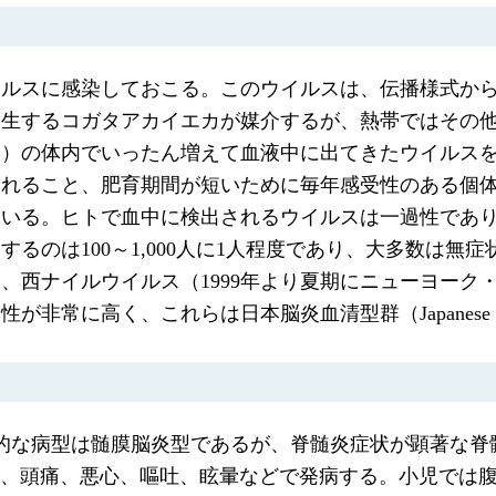
イルスに感染しておこる。このウイルスは、伝播様式か
発生するコガタアカイエカが媒介するが、熱帯ではその
タ）の体内でいったん増えて血液中に出てきたウイルス
まれること、肥育期間が短いために毎年感受性のある個
ている。ヒトで血中に検出されるウイルスは一過性であ
のは100～1,000人に1人程度であり、大多数は無症
、西ナイルウイルス（1999年より夏期にニューヨーク
く、これらは日本脳炎血清型群（Japanese encephal
型的な病型は髄膜脳炎型であるが、脊髄炎症状が顕著な
上）、頭痛、悪心、嘔吐、眩暈などで発病する。小児では