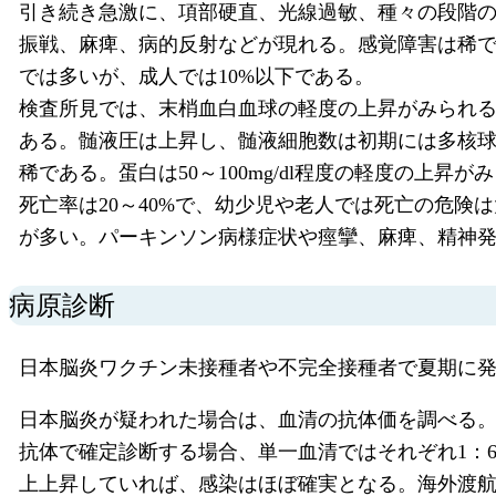
引き続き急激に、項部硬直、光線過敏、種々の段階
振戦、麻痺、病的反射などが現れる。感覚障害は稀
では多いが、成人では10%以下である。
検査所見では、末梢血白血球の軽度の上昇がみられ
ある。髄液圧は上昇し、髄液細胞数は初期には多核球優
稀である。蛋白は50～100mg/dl程度の軽度の上昇が
死亡率は20～40%で、幼少児や老人では死亡の危険
が多い。パーキンソン病様症状や痙攣、麻痺、精神
病原診断
日本脳炎ワクチン未接種者や不完全接種者で夏期に
日本脳炎が疑われた場合は、血清の抗体価を調べる。赤
抗体で確定診断する場合、単一血清ではそれぞれ1：6
上上昇していれば、感染はほぼ確実となる。海外渡航歴が