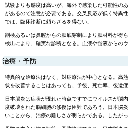
試験よりも感度は高いが、海外で感染した可能性の
があるので注意が必要である。交叉反応が低く特異
では、臨床診断に頼らざるを得ない。
剖検あるいは鼻腔からの脳底穿刺により脳材料が得られ
検出により、確実な診断となる。血液や髄液からの
治療・予防
特異的な治療法はなく、対症療法が中心となる。高
状を改善することはあっても、予後、死亡率、後遺
日本脳炎は症状が現れた時点ですでにウイルスが脳
度破壊された脳細胞の修復は困難であろう。日本脳炎
いことから、治療の難しさが明らかである。したが