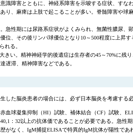
の意識障害とともに、神経系障害を示唆する症状、すな
であり、麻痺は上肢で起こることが多い。脊髄障害や球
る。急性期には尿路系症状がよくみられ、無菌性膿尿、
位、その後リンパ球優位となり10～500程度に上昇する
みられる。
は大きい。精神神経学的後遺症は生存者の45～70%に残
発達遅滞、精神障害などである。
発生した脳炎患者の場合には、必ず日本脳炎を考慮する
血球凝集抑制（HI）試験、補体結合（CF）試験、ELIS
40,1：32以上の抗体価であることが必要である。急性
なく、IgM捕捉ELISAで特異的IgM抗体が陽性であ