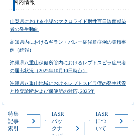
国内情報
山梨県における小児のマクロライド耐性百日咳菌感染
者の発生動向
高知県内におけるギラン・バレー症候群症例の集積事
例（続報）
沖縄県八重山保健所管内におけるレプトスピラ症患者
の届出状況（2025年10月10日時点）
沖縄県八重山地域におけるレプトスピラ症の発生状況
と検査診断および保健所の対応, 2025年
特集
IASR
IASR
記事
バッ
につ
索引
クナ
いて
ンバ