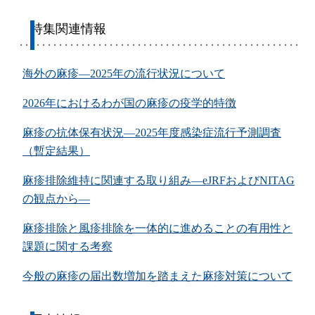
特集関連情報
海外の麻疹―2025年の流行状況について
2026年におけるわが国の麻疹の疫学的特徴
麻疹の抗体保有状況―2025年度感染症流行予測調査
（暫定結果）
麻疹排除維持に関連する取り組み―eJRFおよびNITAG
の観点から―
麻疹排除と風疹排除を一体的に進めることの有用性と
課題に関する考察
今般の麻疹の届出数増加を踏まえた麻疹対策について