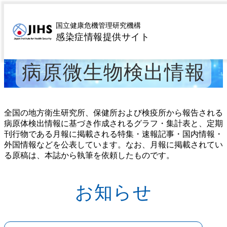
MENU
トップページ
サーベイランス
病原微生物検出情報
>
>
国立健康危機管理研究機構
感染症情報提供サイト
病原微生物検出情報
全国の地方衛生研究所、保健所および検疫所から報告される
病原体検出情報に基づき作成されるグラフ・集計表と、定期
刊行物である月報に掲載される特集・速報記事・国内情報・
外国情報などを公表しています。なお、月報に掲載されてい
る原稿は、本誌から執筆を依頼したものです。
お知らせ