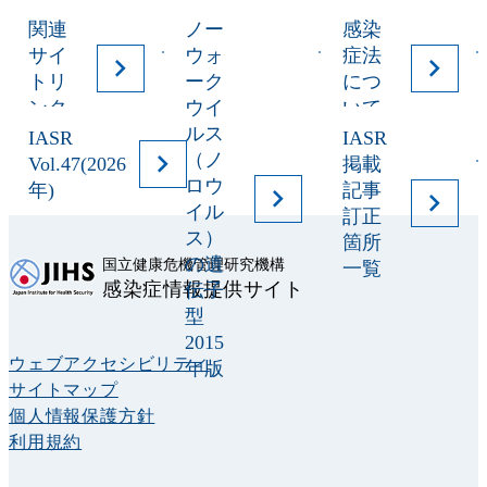
ー
関連
ノー
感染
サイ
ウォ
症法
トリ
ーク
につ
ンク
ウイ
いて
ルス
IASR
IASR
（ノ
Vol.47(2026
掲載
ロウ
年)
記事
イル
訂正
ス）
箇所
の遺
国立健康危機管理研究機構
一覧
感染症情報提供サイト
伝子
型
2015
ウェブアクセシビリティ
年版
サイトマップ
個人情報保護方針
利用規約