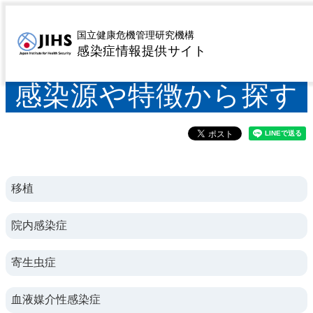
MENU
トップページ
感染症を探す
感染源や特徴から探す
>
>
国立健康危機管理研究機構
感染症情報提供サイト
感染源や特徴から探す
移植
院内感染症
寄生虫症
血液媒介性感染症