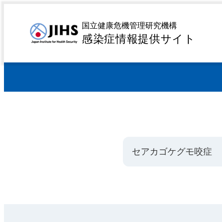
MENU
トップページ
感染症を探す
感染源や特徴から探す
>
>
国立健康危機管理研究機構
感染症情報提供サイト
セアカゴケグモ咬症