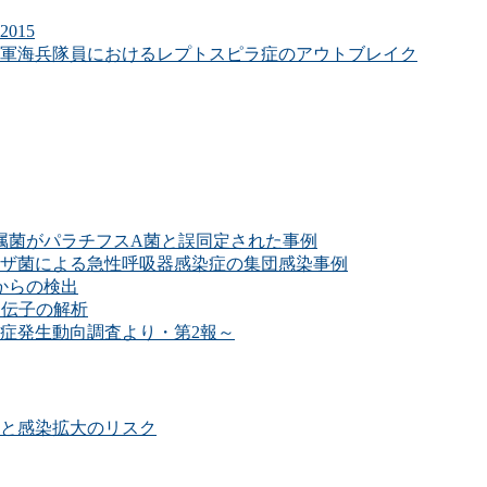
015
た米軍海兵隊員におけるレプトスピラ症のアウトブレイク
属菌がパラチフスA菌と誤同定された事例
ザ菌による急性呼吸器感染症の集団感染事例
からの検出
遺伝子の解析
症発生動向調査より・第2報～
と感染拡大のリスク