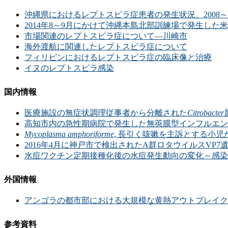
沖縄県におけるレプトスピラ症患者の発生状況、2008～2
2014年8～9月にかけて沖縄本島北部訓練場で発生し
市場関連のレプトスピラ症について―川崎市
海外渡航に関連したレプトスピラ症について
フィリピンにおけるレプトスピラ症の臨床像と治療
イヌのレプトスピラ感染
国内情報
医療施設の無症状調理従事者から分離された
Citrobacter
高知市内の急性期病院で発生した無莢膜型インフルエン
Mycoplasma amphoriforme
, 長引く咳嗽を主訴とする小児
2016年4月に神戸市で検出されたA群ロタウイルスVP7
水痘ワクチン定期接種化後の水痘発生動向の変化～感染
外国情報
アンゴラの都市部における大規模な黄熱アウトブレイク
参考資料