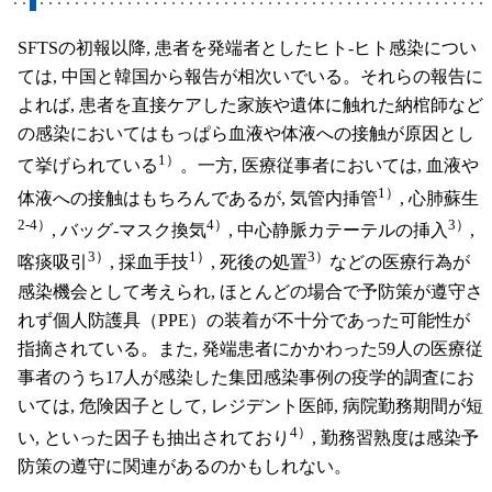
SFTSの初報以降, 患者を発端者としたヒト-ヒト感染につい
ては, 中国と韓国から報告が相次いでいる。それらの報告に
よれば, 患者を直接ケアした家族や遺体に触れた納棺師など
の感染においてはもっぱら血液や体液への接触が原因とし
1）
て挙げられている
。一方, 医療従事者においては, 血液や
1）
体液への接触はもちろんであるが, 気管内挿管
, 心肺蘇生
2-4）
4）
3）
, バッグ-マスク換気
, 中心静脈カテーテルの挿入
,
3）
1）
3）
喀痰吸引
, 採血手技
, 死後の処置
などの医療行為が
感染機会として考えられ, ほとんどの場合で予防策が遵守さ
れず個人防護具（PPE）の装着が不十分であった可能性が
指摘されている。また, 発端患者にかかわった59人の医療従
事者のうち17人が感染した集団感染事例の疫学的調査にお
いては, 危険因子として, レジデント医師, 病院勤務期間が短
4）
い, といった因子も抽出されており
, 勤務習熟度は感染予
防策の遵守に関連があるのかもしれない。