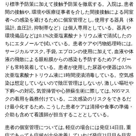
り標準予防策に加えて接触予防策を徹底する。入院は, 患者
間の接触や, 環境や医療従事者を介した間接接触による同室
者への感染を避けるために個室管理とし, 使用する器具（体
温計, 血圧計, 抑制帯など）は個人専用としている。器具や
環境備品などは0.1%次亜塩素酸ナトリウム液で清拭したの
ちにエタノールで拭いている。患者ケアや汚物処理時には,
サージカルマスク, 手袋, エプロンの使用に加えて, 血液や体
液の飛散による眼粘膜からの感染も予防するためアイガー
ドも常時装着している。患者が使用した尿器や便器は0.5%
次亜塩素酸ナトリウム液に1時間浸漬消毒している。空気感
染は想定していないので陰圧管理はしないが, 激しい嘔吐や
下痢への対応, 気管挿管や心肺蘇生術に際しては, N95マス
クの着用を義務付けている。二次感染のリスクをできるだ
け最小化するため, こうした患者ケアは清掃や食事の準備・
介助も含めて看護師が担当することとしている。
患者の個室管理については, 軽症の場合には発症14日目, 重
症であっても症候が十分改善していれば発症21日目を目安