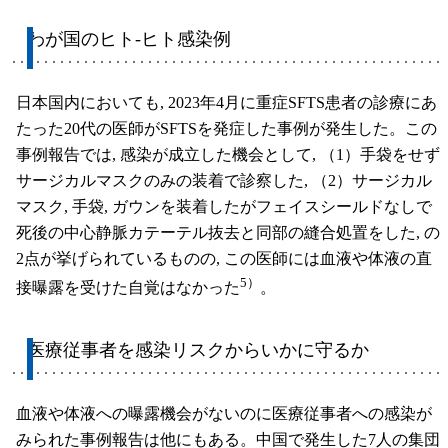
わが国のヒト-ヒト感染例
日本国内においても, 2023年4月に重症SFTS患者の診療にあ
たった20代の医師がSFTSを発症した事例が発生した。この
事例報告では, 感染が成立した機会として, （1）手袋をせず
サージカルマスクのみの装着で診察した, （2）サージカル
マスク, 手袋, ガウンを装着したがフェイスシールドなしで
死後の中心静脈カテーテル抜去と同部の縫合処置をした, の
2点が挙げられているものの, この医師には血液や体液の直
5）
接曝露を受けた自覚はなかった
。
医療従事者を感染リスクからいかに守るか
血液や体液への曝露機会がないのに医療従事者への感染が
みられた事例報告は他にもある。中国で発生した7人の集団