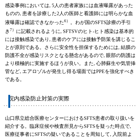
感染事例においては, 5人の患者家族には血液曝露があった
ものの, 患者を診療した2人の医師と看護師には明らかな血
6）
液曝露は確認できなかった
。わが国のSFTS診療の手引
7）
き
に記載されるように, SFTSVのヒト-ヒト感染は基本的
には接触感染であり, 患者のケアには接触予防策を講じるこ
とが原則である。さらに安全性を担保するためには, 結膜の
防護不全が感染リスクとなる懸念があるので, 眼部の防護は
より積極的に実施するほうが良い。また, 心肺蘇生や気管挿
管など, エアロゾルが発生し得る場面ではPPEを強化すべき
である。
院内感染防止対策の実際
山口県立総合医療センターにおけるSFTS患者の取り扱いを
紹介する。臨床症候や検査所見からSFTSを疑った時点で,
医療従事者にSFTSの疑いであることを周知して, 入院前よ