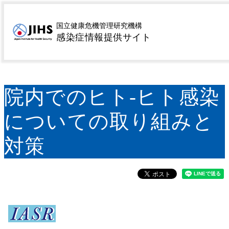
MENU
トップページ
サーベイランス
病原微生物検出情報
>
>
国立健康危機管理研究機構
感染症情報提供サイト
(IASR)
院内でのヒト-ヒト感染についての取り組み
>
と対策
院内でのヒト-ヒト感染
についての取り組みと
対策