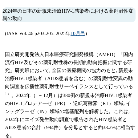
2024年の日本の新規未治療HIV-1感染者における薬剤耐性変
異の動向
(IASR Vol. 46 p203-205: 2025年
10月号
)
国立研究開発法人日本医療研究開発機構（AMED）「国内
流行HIV及びその薬剤耐性株の長期的動向把握に関する研
究」研究班において, 全国の医療機関の協力のもと, 新規未
治療HIV-1感染者（AIDS患者を含む）の薬剤耐性変異の動
向調査を伝播性薬剤耐性サーベイランスとして行っている
1）
。2024年（1～12月）は380例の新規未治療HIV-1感染者
のHIV-1プロテアーゼ（PR）・逆転写酵素（RT）領域, イ
ンテグラーゼ（IN）領域の塩基配列を解析した。これは,
2024年にエイズ発生動向調査で報告されたHIV感染者と
AIDS患者の合計（994件）を分母とすると約38.2%に相当す
る。