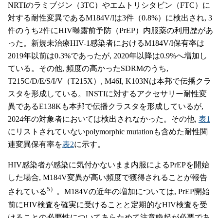
NRTIのラミブジン（3TC）やエムトリシタビン（FTC）に
対する耐性変異であるM184V/Iは3件（0.8%）に検出され, 3
件のうち2件にHIV曝露前予防（PrEP）内服薬の利用歴があ
った。新規未治療HIV-1感染者におけるM184V/I保有率は
2019年以前は0.3%であったが, 2020年以降は0.9%へ増加し
ている。その他, 頻度の高かったSDRMのうち,
T215C/D/E/S/I/V（T215X）, M46I, K103Nは本邦で伝播クラ
スタを形成している。INSTIに対するアクセサリー耐性変
異であるE138Kも本邦で伝播クラスタを形成しているが,
2024年の対象者においては検出されなかった。その他,
表1
にリストされていないpolymorphic mutationも含めた耐性関
連変異保有率を
表2
に示す。
HIV感染者が感染に気付かないまま内服によるPrEPを開始
した場合, M184V変異が高い頻度で獲得されることが報告
5）
されている
。M184Vの近年の増加については, PrEP開始
前にHIV検査を確実に受けることと定期的なHIV検査を受
けることの必要性についてあらためて注意喚起が必要であ