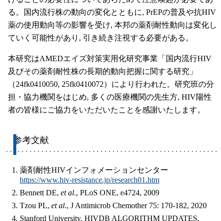
る。国内流行株の動向の変化とともに, PrEPの普及や抗HIV
薬の使用動向等の影響を受け, 本邦の薬剤耐性動向は変化し
ていく可能性があり, 引き続き注視する必要がある。
本研究はAMEDエイズ対策実用化研究事業「国内流行HIV
及びその薬剤耐性株の長期的動向把握に関する研究」
（24fk0410050, 25fk0410072）により行われた。研究班の分
担・協力機関をはじめ, 多くの医療機関の先生方, HIV陽性
者の皆様にご協力をいただいたことを感謝いたします。
参考文献
薬剤耐性HIVインフォメーションセンター
https://www.hiv-resistance.jp/research01.htm
Bennett DE,
et al
., PLoS ONE, e4724, 2009
Tzou PL,
et al
., J Antimicrob Chemother 75: 170-182, 2020
Stanford University, HIVDB ALGORITHM UPDATES,