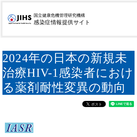
MENU
トップページ
サーベイランス
病原微生物検出情報
>
>
国立健康危機管理研究機構
感染症情報提供サイト
(IASR)
2024年の日本の新規未治療HIV-1感染者にお
>
ける薬剤耐性変異の動向
2024年の日本の新規未
治療HIV-1感染者におけ
る薬剤耐性変異の動向