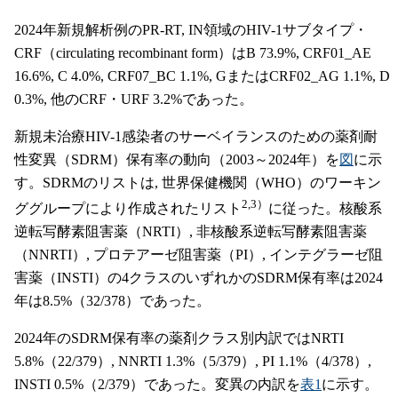
2024年新規解析例のPR-RT, IN領域のHIV-1サブタイプ・
CRF（circulating recombinant form）はB 73.9%, CRF01_AE
16.6%, C 4.0%, CRF07_BC 1.1%, GまたはCRF02_AG 1.1%, D
0.3%, 他のCRF・URF 3.2%であった。
新規未治療HIV-1感染者のサーベイランスのための薬剤耐
性変異（SDRM）保有率の動向（2003～2024年）を
図
に示
す。SDRMのリストは, 世界保健機関（WHO）のワーキン
2,3）
ググループにより作成されたリスト
に従った。核酸系
逆転写酵素阻害薬（NRTI）, 非核酸系逆転写酵素阻害薬
（NNRTI）, プロテアーゼ阻害薬（PI）, インテグラーゼ阻
害薬（INSTI）の4クラスのいずれかのSDRM保有率は2024
年は8.5%（32/378）であった。
2024年のSDRM保有率の薬剤クラス別内訳ではNRTI
5.8%（22/379）, NNRTI 1.3%（5/379）, PI 1.1%（4/378）,
INSTI 0.5%（2/379）であった。変異の内訳を
表1
に示す。