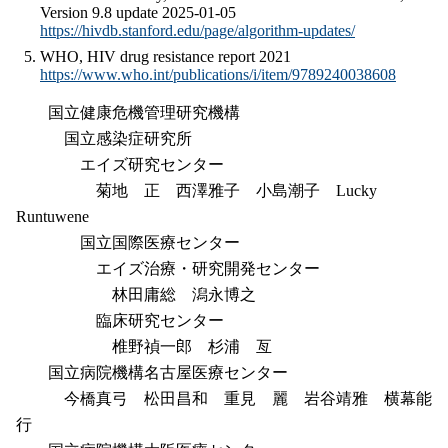
Version 9.8 update 2025-01-05
https://hivdb.stanford.edu/page/algorithm-updates/
WHO, HIV drug resistance report 2021
https://www.who.int/publications/i/item/9789240038608
国立健康危機管理研究機構
国立感染症研究所
エイズ研究センター
菊地 正 西澤雅子 小島潮子 Lucky
Runtuwene
国立国際医療センター
エイズ治療・研究開発センター
林田庸総 潟永博之
臨床研究センター
椎野禎一郎 杉浦 亙
国立病院機構名古屋医療センター
今橋真弓 松田昌和 重見 麗 岩谷靖雅 横幕能
行