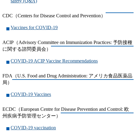
safety (Q&A)
CDC（Centers for Disease Control and Prevention）
Vaccines for COVID-19
ACIP（Advisory Committee on Immunization Practices: 予防接種
に関する諮問委員会）
COVID-19 ACIP Vaccine Recommendations
FDA（U.S. Food and Drug Administration: アメリカ食品医薬品
局）
COVID-19 Vaccines
ECDC（European Centre for Disease Prevention and Control: 欧
州疾病予防管理センター）
COVID-19 vaccination