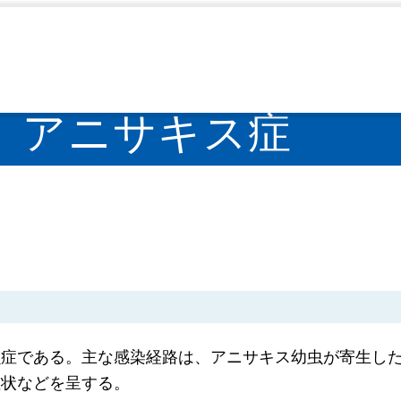
アニサキス症
>
アニサキス症
虫症である。主な感染経路は、アニサキス幼虫が寄生し
症状などを呈する。