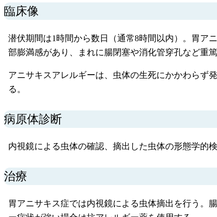
臨床像
潜伏期間は1時間から数日（通常8時間以内）。胃ア
部膨満感があり、まれに腸閉塞や消化管穿孔など重
アニサキスアレルギーは、虫体の生死にかかわらず
る。
病原体診断
内視鏡による虫体の確認、摘出した虫体の形態学的
治療
胃アニサキス症では内視鏡による虫体摘出を行う。