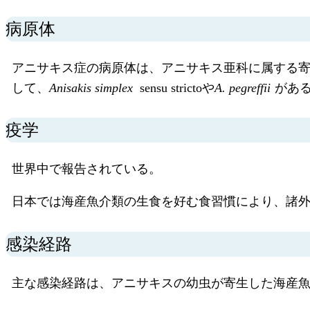
病原体
アニサキス症の病原体は、アニサキス亜科に属する
して、
Anisakis simplex
sensu strictoや
A. pegreffii
があ
疫学
世界中で報告されている。
日本では海産魚介類の生食を好む食習慣により、諸
感染経路
主な感染経路は、アニサキスの幼虫が寄生した海産