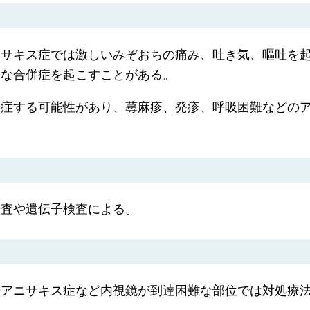
ニサキス症では激しいみぞおちの痛み、吐き気、嘔吐を
篤な合併症を起こすことがある。
発症する可能性があり、蕁麻疹、発疹、呼吸困難などの
検査や遺伝子検査による。
腸アニサキス症など内視鏡が到達困難な部位では対処療