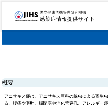
MENU
トップページ
感染症を探す
疾患名から探す
ア行
>
>
>
国立健康危機管理研究機構
感染症情報提供サイト
概要
アニサキス症は、アニサキス亜科の線虫による寄生
る。腹痛や嘔吐、腸閉塞や消化管穿孔、アレルギー