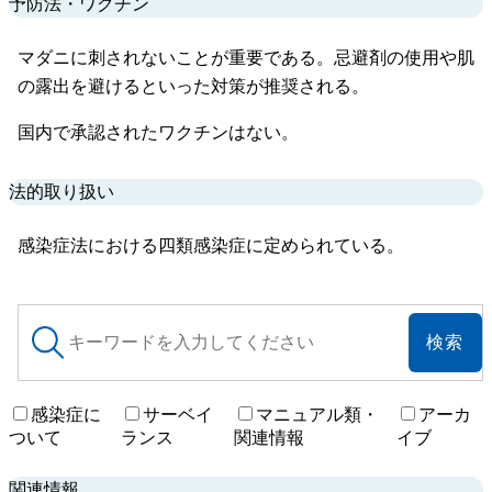
予防法・ワクチン
マダニに刺されないことが重要である。忌避剤の使用や肌
の露出を避けるといった対策が推奨される。
国内で承認されたワクチンはない。
法的取り扱い
感染症法における四類感染症に定められている。
サ
イ
ト
内
検
感染症に
サーベイ
マニュアル類・
アーカ
索
ついて
ランス
関連情報
イブ
関連情報