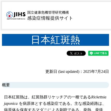
MENU
トップページ
感染症を探す
疾患名から探す
ナ行
>
>
>
国立健康危機管理研究機構
日本紅斑熱
感染症情報提供サイト
>
日本紅斑熱
更新日 (last updated)：2025年7月24日
概要
日本紅斑熱は、紅斑熱群リケッチアの一種である
Rickettsia
japonica
を病原体とする感染症である。主な感染経路は、
病原体を保有するマダニによる刺咬である。発熱、発疹、