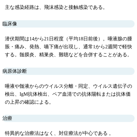
主な感染経路は、飛沫感染と接触感染である。
臨床像
潜伏期間は14から21日程度（平均18日前後）。唾液腺の腫
脹・痛み、発熱、嚥下痛が出現し、通常1から2週間で軽快
する。髄膜炎、精巣炎、難聴などを合併することがある。
病原体診断
唾液や髄液からのウイルス分離・同定、ウイルス遺伝子の
検出、IgM抗体検出、ペア血清での抗体陽転または抗体価
の上昇の確認による。
治療
特異的な治療法はなく、対症療法が中心である 。