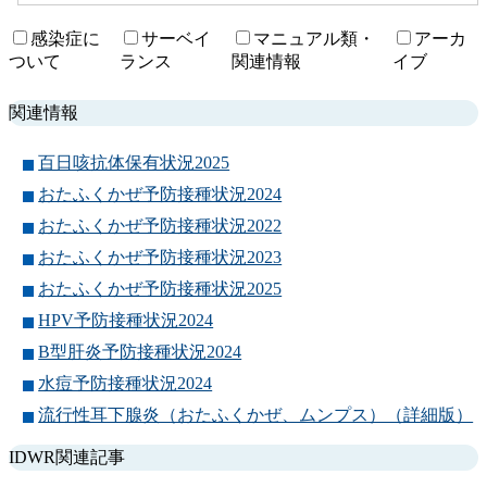
内
検
感染症に
サーベイ
マニュアル類・
アーカ
索
ついて
ランス
関連情報
イブ
関連情報
百日咳抗体保有状況2025
おたふくかぜ予防接種状況2024
おたふくかぜ予防接種状況2022
おたふくかぜ予防接種状況2023
おたふくかぜ予防接種状況2025
HPV予防接種状況2024
B型肝炎予防接種状況2024
水痘予防接種状況2024
流行性耳下腺炎（おたふくかぜ、ムンプス）（詳細版）
IDWR関連記事