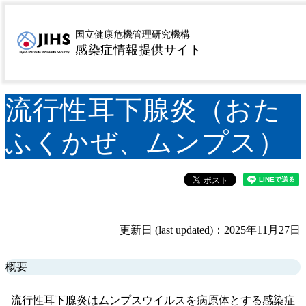
MENU
トップページ
感染症を探す
疾患名から探す
ラ行
>
>
>
国立健康危機管理研究機構
流行性耳下腺炎（おたふくかぜ、ムンプス）
感染症情報提供サイト
>
流行性耳下腺炎（おた
ふくかぜ、ムンプス）
更新日 (last updated)：2025年11月27日
概要
流行性耳下腺炎はムンプスウイルスを病原体とする感染症