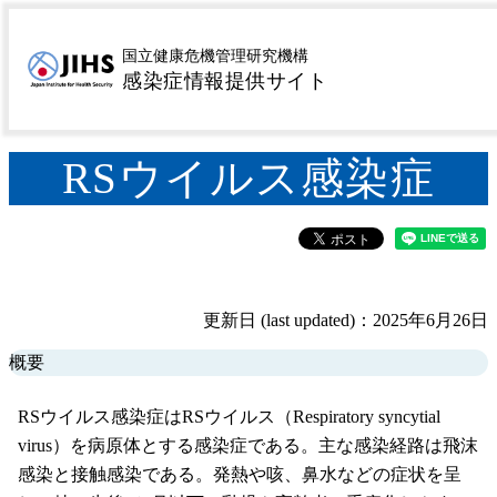
MENU
トップページ
感染症を探す
疾患名から探す
英字
>
>
>
国立健康危機管理研究機構
RSウイルス感染症
感染症情報提供サイト
>
RSウイルス感染症
更新日 (last updated)：2025年6月26日
概要
RSウイルス感染症はRSウイルス（Respiratory syncytial
virus）を病原体とする感染症である。主な感染経路は飛沫
感染と接触感染である。発熱や咳、鼻水などの症状を呈