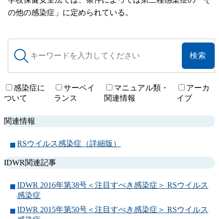
の他の感染症」に定められている。
サ
イ
ト
内
検
感染症に
サーベイ
マニュアル類・
アーカ
索
ついて
ランス
関連情報
イブ
関連情報
RSウイルス感染症（詳細版）
IDWR関連記事
IDWR 2016年第38号＜注目すべき感染症＞ RSウイルス
感染症
IDWR 2015年第50号＜注目すべき感染症＞ RSウイルス