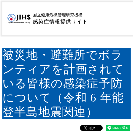
MENU
トップページ
マニュアル類
被災地・避難所でボラ
>
>
国立健康危機管理研究機構
ンティアを計画されている皆様の感染症予防について
感染症情報提供サイト
（令和 6 年能登半島地震関連）
被災地・避難所でボラ
ンティアを計画されて
いる皆様の感染症予防
について（令和 6 年能
登半島地震関連）