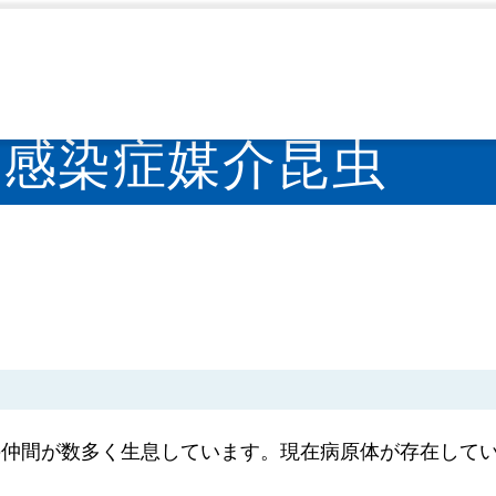
節足動物媒介感染症
感染症媒介昆虫
>
>
感染症媒介昆虫
の仲間が数多く生息しています。現在病原体が存在して
。