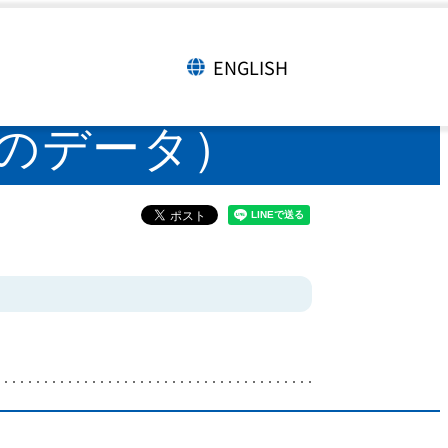
ついて（過去のデータ）
ENGLISH
言語切り替え
去のデータ）