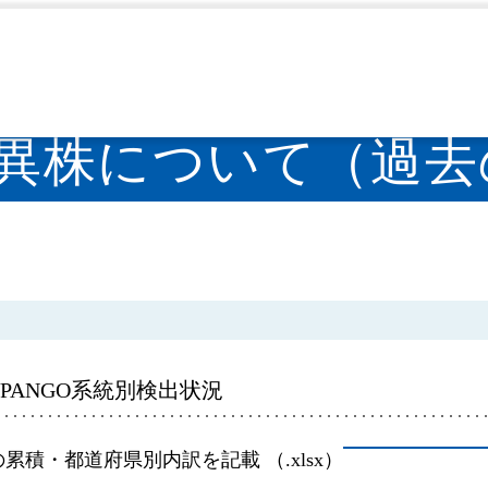
新型コロナウイルス感染症
SARS-CoV-2変異株に
>
>
-2変異株について（過
ANGO系統別検出状況
積・都道府県別内訳を記載 （.xlsx）