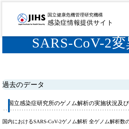
MENU
トップページ
感染症を探す
疾患名から探す
サ行
>
>
>
国立健康危機管理研究機構
感染症情報提供サイト
SARS-CoV
過去のデータ
国立感染症研究所のゲノム解析の実施状況及びP
国内におけるSARS-CoV-2ゲノム解析
全ゲノム解析数の累