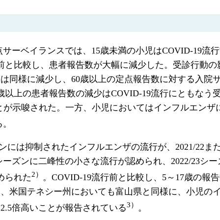
定点サーベイランスでは、15歳未満の小児はCOVID-19
9流行前と比較し、患者報告数が大幅に減少した。受診行動
数は同様に減少し、60歳以上の定点報告数に対する入院
60歳以上の患者報告数の減少はCOVID-19流行にとも
とが示唆された。一方、小児においてはインフルエンザ
る。
ーズンには抑制されたインフルエンザの流行が、2021/22ま
シーズンに二峰性の小さな流行が認められ、2022/23シ
2）
認められた
。COVID-19流行前と比較し、5～17歳
、米国テネシー州においても富山県と同様に、小児のイ
3）
2.5倍高いことが報告されている
。