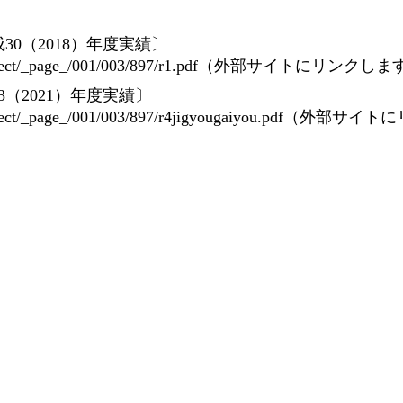
0（2018）年度実績〕
efault_project/_page_/001/003/897/r1.pdf（外部サイトにリンクし
（2021）年度実績〕
fault_project/_page_/001/003/897/r4jigyougaiyou.pdf