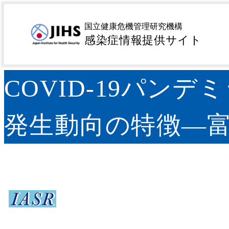
MENU
トップページ
サーベイランス
病原微生物検出情報（
>
>
国立健康危機管理研究機構
発生動向の特徴―富山県
感染症情報提供サイト
COVID-19パン
発生動向の特徴―