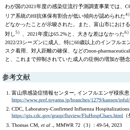
わが国の2021年度の感染症流行予測調査事業では、COV
4
リア系統のHI抗体保有割合が低い傾向が認められた
どなかったことが示唆された。また、富山市におけるインフル
5）
6
対し
、2021年度は65.2%と、大きな差はなかった
2022/23シーズンに成人、特に60歳以上のインフ
スク着用、対人距離の確保、などのnon-pharmaceuti
と、これまで抑制されていた成人の症例の増加が懸
参考文献
富山県感染症情報センター, インフルエンザ様疾
https://www.pref.toyama.jp/branches/1279/kansen/inful
CDC, Laboratory-Confirmed Influenza Hospitalizations
https://gis.cdc.gov/grasp/fluview/FluHospChars.html
（
Thomas CM,
et al
., MMWR 72（3）: 49-54, 2023