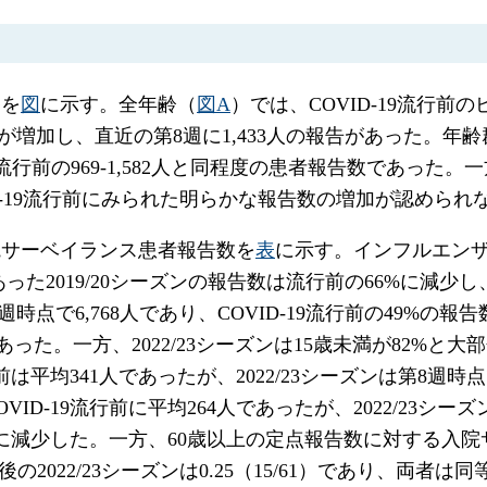
移を
図
に示す。全年齢（
図A
）では、COVID-19流行前のピ
数が増加し、直近の第8週に1,433人の報告があった。年
-19流行前の969-1,582人と同程度の患者報告数であった。一
D-19流行前にみられた明らかな報告数の増加が認められ
院サーベイランス患者報告数を
表
に示す。インフルエンザ定
あった2019/20シーズンの報告数は流行前の66%に減少し、2
週時点で6,768人であり、COVID-19流行前の49%
%であった。一方、2022/23シーズンは15歳未満が82%
平均341人であったが、2022/23シーズンは第8週時点で
D-19流行前に平均264人であったが、2022/23シー
大幅に減少した。一方、60歳以上の定点報告数に対する入
19発生後の2022/23シーズンは0.25（15/61）であり、両者