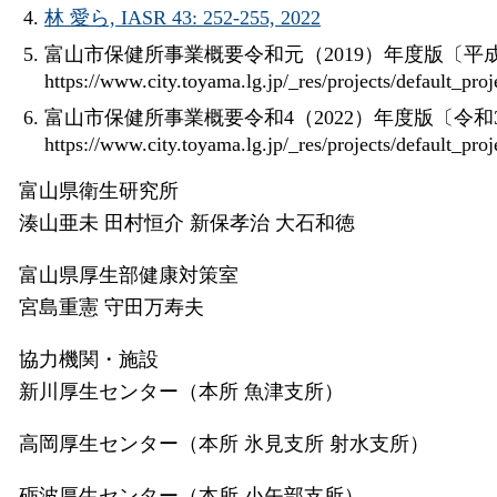
林 愛ら, IASR 43: 252-255, 2022
富山市保健所事業概要令和元（2019）年度版〔平成3
https://www.city.toyama.lg.jp/_res/projects/d
富山市保健所事業概要令和4（2022）年度版〔令和3
https://www.city.toyama.lg.jp/_res/projects/de
富山県衛生研究所
湊山亜未 田村恒介 新保孝治 大石和徳
富山県厚生部健康対策室
宮島重憲 守田万寿夫
協力機関・施設
新川厚生センター（本所 魚津支所）
高岡厚生センター（本所 氷見支所 射水支所）
砺波厚生センター（本所 小矢部支所）