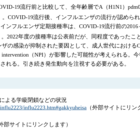
ID-19流行前と比較して、全年齢層でA（H1N1）pdm
）
。COVID-19流行後、インフルエンザの流行が認め
エンザ定期接種率は、COVID-19流行前の2016～201
）
。2022年度の接種率は公表前だが、同程度であった
ルエンザの感染が抑制された要因として、成人世代におけるC
cal intervention（NPI）が影響した可能性が考えら
念される。引き続き発生動向を注視する必要がある。
患による学級閉鎖などの状況
/influ2223/influ2223.htm#gakkyuheisa
（外部サイトにリン
外部サイトにリンクします）