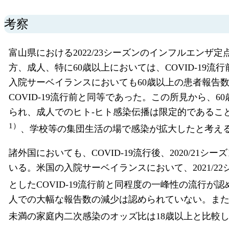
考察
富山県における2022/23シーズンのインフルエンザ
方、成人、特に60歳以上においては、COVID-1
入院サーベイランスにおいても60歳以上の患者報告
COVID-19流行前と同等であった。この所見から、
られ、成人でのヒト-ヒト感染伝播は限定的であるこ
1）
、学校等の集団生活の場で感染が拡大したと考え
諸外国においても、COVID-19流行後、2020/21シ
いる。米国の入院サーベイランスにおいて、2021/22
としたCOVID-19流行前と同程度の一峰性の流行が
人での大幅な報告数の減少は認められていない。また
未満の家庭内二次感染のオッズ比は18歳以上と比較し