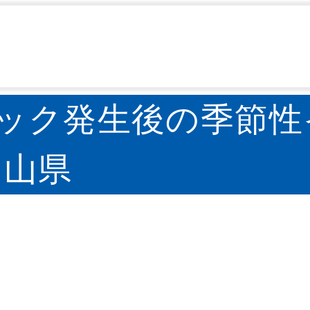
IASR）
IASR月報
IASR国内情報
COVID-19
>
>
>
デミック発生後の季節
富山県