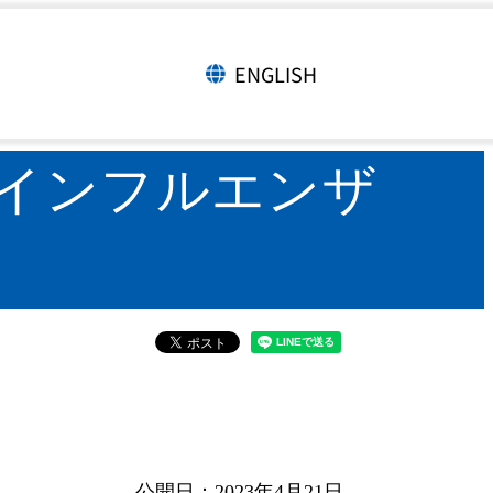
パンデミック発生後の季節性インフルエンザ
ENGLISH
言語切り替え
性インフルエンザ
公開日：2023年4月21日