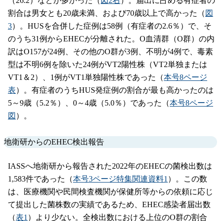
（26.2）などが多かった（
図2右
）。届出に占める有症者の
割合は男女とも20歳未満、および70歳以上で高かった（
図
3
）。HUSを合併した症例は58例（有症者の2.6％）で、そ
のうち31例からEHECが分離された。O血清群（O群）の内
訳はO157が24例、その他のO群が3例、不明が4例で、毒素
型は不明6例を除いた24例がVT2陽性株（VT2単独または
VT1＆2）、1例がVT1単独陽性株であった（
本号8ページ
表
）。有症者のうちHUS発症例の割合が最も高かったのは
5～9歳（5.2％）、0～4歳（5.0％）であった（
本号8ページ
図
）。
地衛研からのEHEC検出報告
IASSへ地衛研から報告された2022年のEHECの菌検出数は
1,583件であった（
本号3ページ特集関連資料1
）。この数
は、医療機関や民間検査機関が保健所等からの依頼に応じ
て提出した菌株数の実績であるため、EHEC感染者届出数
（
表1
）より少ない。全検出数における上位のO群の割合