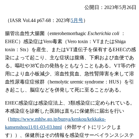
公開日：2023年5月26日
（IASR Vol.44 p67-68：2023年
5月号
）
腸管出血性大腸菌（enterohemorrhagic
Escherichia coli
：
EHEC）感染症はVero毒素（Vero toxin：VTまたはShiga
toxin：Stx）を産生、またはVT遺伝子を保有するEHECの感
染によって起こり、主な症状は腹痛、下痢および血便であ
る。嘔吐や38℃台の発熱をともなうこともある。VT等の作
用により血小板減少、溶血性貧血、急性腎障害を来して溶
血性尿毒症症候群（hemolytic uremic syndrome：HUS）を引
き起こし、脳症などを併発して死に至ることがある。
EHEC感染症は感染症法上、3類感染症に定められている。
本感染症を診断した医師は直ちに保健所に届出を行い
（
https://www.mhlw.go.jp/bunya/kenkou/kekkaku-
kansenshou11/01-03-03.html
（外部サイトにリンクしま
す））、保健所はその情報を感染症サーベイランスシステ