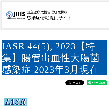
MENU
トップページ
サーベイランス
病原微生物検出情報
>
>
国立健康危機管理研究機構
感染症情報提供サイト
（IASR）
IASR特集記事
IASR 44(5), 2023【特集】
>
>
腸管出血性大腸菌感染症 2023年3月現在
IASR 44(5), 2023【特
集】腸管出血性大腸菌
感染症 2023年3月現在