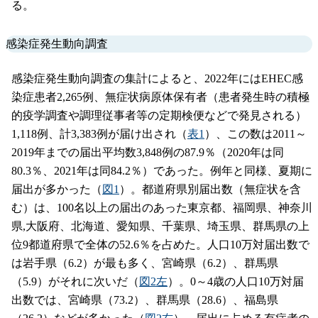
る。
感染症発生動向調査
感染症発生動向調査の集計によると、2022年にはEHEC感
染症患者2,265例、無症状病原体保有者（患者発生時の積極
的疫学調査や調理従事者等の定期検便などで発見される）
1,118例、計3,383例が届け出され（
表1
）、この数は2011～
2019年までの届出平均数3,848例の87.9％（2020年は同
80.3％、2021年は同84.2％）であった。例年と同様、夏期に
届出が多かった（
図1
）。都道府県別届出数（無症状を含
む）は、100名以上の届出のあった東京都、福岡県、神奈川
県,大阪府、北海道、愛知県、千葉県、埼玉県、群馬県の上
位9都道府県で全体の52.6％を占めた。人口10万対届出数で
は岩手県（6.2）が最も多く、宮崎県（6.2）、群馬県
（5.9）がそれに次いだ（
図2左
）。0～4歳の人口10万対届
出数では、宮崎県（73.2）、群馬県（28.6）、福島県