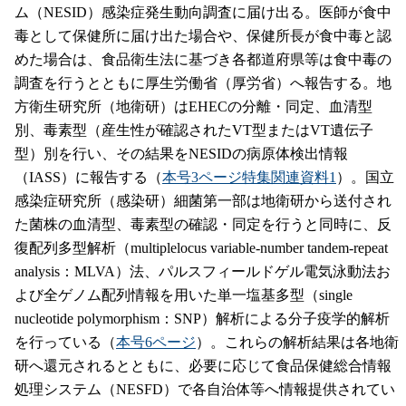
ム（NESID）感染症発生動向調査に届け出る。医師が食中
毒として保健所に届け出た場合や、保健所長が食中毒と認
めた場合は、食品衛生法に基づき各都道府県等は食中毒の
調査を行うとともに厚生労働省（厚労省）へ報告する。地
方衛生研究所（地衛研）はEHECの分離・同定、血清型
別、毒素型（産生性が確認されたVT型またはVT遺伝子
型）別を行い、その結果をNESIDの病原体検出情報
（IASS）に報告する（
本号3ページ特集関連資料1
）。国立
感染症研究所（感染研）細菌第一部は地衛研から送付され
た菌株の血清型、毒素型の確認・同定を行うと同時に、反
復配列多型解析（multiplelocus variable-number tandem-repeat
analysis：MLVA）法、パルスフィールドゲル電気泳動法お
よび全ゲノム配列情報を用いた単一塩基多型（single
nucleotide polymorphism：SNP）解析による分子疫学的解析
を行っている（
本号6ページ
）。これらの解析結果は各地衛
研へ還元されるとともに、必要に応じて食品保健総合情報
処理システム（NESFD）で各自治体等へ情報提供されてい