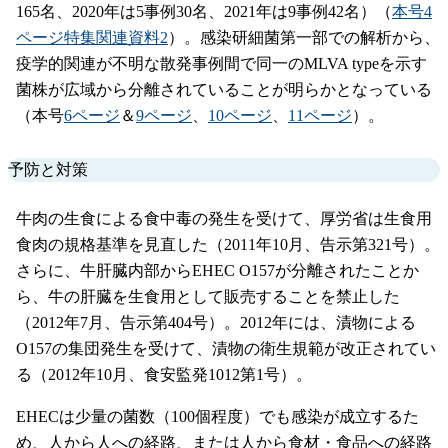
165名、2020年は5事例30名、2021年は9事例42名）（
本号4
ページ特集関連資料2
）。感染研細菌第一部での解析から、
疫学的関連が不明な散発事例間で同一のMLVA typeを示す
菌株が広域から分離されていることが明らかとなっている
（本号
6ページ
＆
9ページ
、
10ページ
、
11ページ
）。
予防と対策
牛肉の生食による食中毒の発生を受けて、厚労省は生食用
食肉の規格基準を見直した（2011年10月、告示第321号）。
さらに、牛肝臓内部からEHEC O157が分離されたことか
ら、牛の肝臓を生食用として販売することを禁止した
（2012年7月、告示第404号）。2012年には、漬物による
O157の集団発生を受けて、漬物の衛生規範が改正されてい
る（2012年10月、食安監発1012第1号）。
EHECは少量の菌数（100個程度）でも感染が成立するた
め、人から人への経路、または人から食材・食品への経路