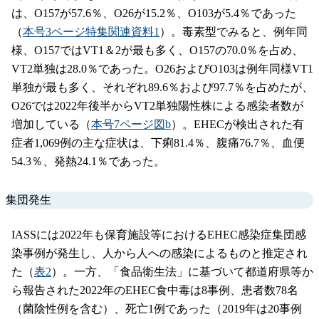
は、O157が57.6％、O26が15.2％、O103が5.4％であった
（
本号3ページ特集関連資料1
）。毒素型でみると、例年同
様、O157ではVT1＆2が最も多く、O157の70.0％を占め、
VT2単独は28.0％であった。O26およびO103は例年同様VT1
単独が最も多く、それぞれ89.6％および97.7％を占めたが、
O26では2022年後半からVT2単独陽性株による感染者数が
増加している（
本号7ページ図b
）。EHECが検出された有
症者1,069例の主な症状は、下痢81.4％、腹痛76.7％、血便
54.3％、発熱24.1％であった。
集団発生
IASSには2022年も保育施設等におけるEHEC感染症集団感
染事例が発生し、人から人への感染によるものと推定され
た（
表2
）。一方、「食品衛生法」に基づいて都道府県等か
ら報告された2022年のEHEC食中毒は8事例、患者数78名
（菌陰性例を含む）、死亡1例であった（2019年は20事例