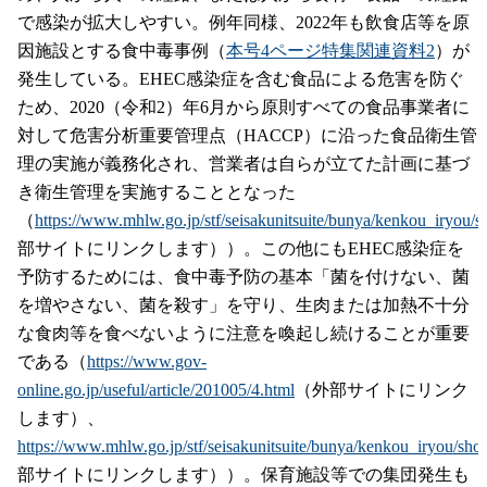
で感染が拡大しやすい。例年同様、2022年も飲食店等を原
因施設とする食中毒事例（
本号4ページ特集関連資料2
）が
発生している。EHEC感染症を含む食品による危害を防ぐ
ため、2020（令和2）年6月から原則すべての食品事業者に
対して危害分析重要管理点（HACCP）に沿った食品衛生管
理の実施が義務化され、営業者は自らが立てた計画に基づ
き衛生管理を実施することとなった
（
https://www.mhlw.go.jp/stf/seisakunitsuite/bunya/kenkou_iryou/
部サイトにリンクします））。この他にもEHEC感染症を
予防するためには、食中毒予防の基本「菌を付けない、菌
を増やさない、菌を殺す」を守り、生肉または加熱不十分
な食肉等を食べないように注意を喚起し続けることが重要
である（
https://www.gov-
online.go.jp/useful/article/201005/4.html
（外部サイトにリンク
します）、
https://www.mhlw.go.jp/stf/seisakunitsuite/bunya/kenkou_iryou/sh
部サイトにリンクします））。保育施設等での集団発生も