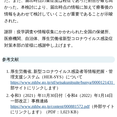
た。また、届出時点の重症度は軽症であった割合が最も高
かった。本検討により、届出時点の情報に加えて療養後の
情報をあわせて検討していくことが重要であることが示唆
された。
謝辞：疫学調査や情報収集にかかわられた全国の保健所、
医療機関、自治体、厚生労働省新型コロナウイルス感染症
対策本部の皆様に感謝申し上げます。
参考文献
厚生労働省, 新型コロナウイルス感染者等情報把握・管
理支援システム（HER-SYS）について
https://www.mhlw.go.jp/stf/seisakunitsuite/bunya/0000121431_
部サイトにリンクします）
令和3（2021）年11月30日付〔令和4（2022）年1月14日
一部改正〕事務連絡
https://www.mhlw.go.jp/content/000881572.pdf
（外部サイト
にリンクします）（PDF：1,023 KB）