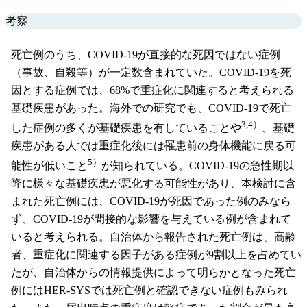
考察
死亡例のうち、COVID-19が直接的な死因ではない症例
（事故、自殺等）が一定数含まれていた。COVID-19を死
因とする症例では、68%で重症化に関連すると考えられる
基礎疾患があった。海外での研究でも、COVID-19で死亡
3,4）
した症例の多くが基礎疾患を有していることや
、基礎
疾患がある人では重症化後には罹患前の身体機能に戻る可
5）
能性が低いこと
が知られている。COVID-19の急性期以
降に様々な基礎疾患が悪化する可能性があり、本検討に含
まれた死亡例には、COVID-19が死因であった例のみなら
ず、COVID-19が間接的な影響を与えている例が含まれて
いると考えられる。自治体から報告された死亡例は、高齢
者、重症化に関連する因子がある症例が9割以上を占めてい
たが、自治体からの情報提供によって明らかとなった死亡
例にはHER-SYSでは死亡例と確認できない症例もみられ