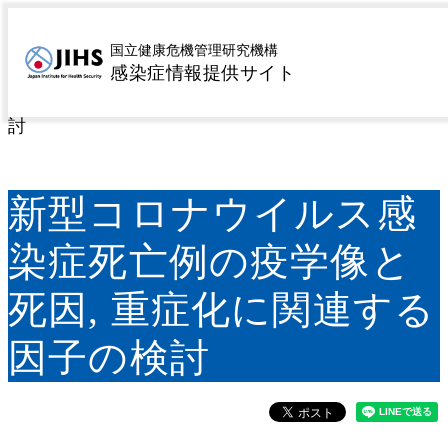
MENU
トップページ
サーベイランス
病原微生物検出情報
>
>
国立健康危機管理研究機構
感染症情報提供サイト
（IASR）
IASR特集記事
新型コロナウイルス感染
>
>
症死亡例の疫学像と死因, 重症化に関連する因子の検
討
新型コロナウイルス感
染症死亡例の疫学像と
死因, 重症化に関連する
因子の検討