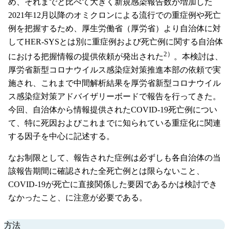
め、それまでと比べて大きく新規感染報告数が増加した
2021年12月以降のオミクロンによる流行での重症例や死亡
例を把握するため、厚生労働省（厚労省）より自治体に対
してHER-SYSとは別に重症例および死亡例に関する自治体
2）
における把握情報の提供依頼が発出された
。本検討は、
厚労省新型コロナウイルス感染症対策推進本部の依頼で実
施され、これまで中間解析結果を厚労省新型コロナウイル
ス感染症対策アドバイザリーボードで報告を行ってきた。
今回、自治体から情報提供されたCOVID-19死亡例につい
て、特に死因およびこれまでに知られている重症化に関連
する因子を中心に記述する。
なお制限として、報告された症例は必ずしも各自治体の当
該報告期間に確認された全死亡例とは限らないこと、
COVID-19が死亡に直接関係した要因であるかは検討でき
なかったこと、に注意が必要である。
方法