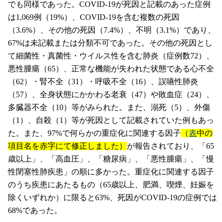
でも同様であった。COVID-19が死因と記載のあった症例
は1,069例（19%）、COVID-19を含む複数の死因
（3.6%）、その他の死因（7.4%）、不明（3.1%）であり、
67%は未記載または分類不可であった。その他の死因とし
て細菌性・真菌性・ウイルス性を含む肺炎（症例数72）、
悪性腫瘍（65）、正常な機能が失われた状態である心不全
（62）・腎不全（31）・呼吸不全（16）、誤嚥性肺炎
（57）、全身状態にかかわる老衰（47）や敗血症（24）、
多臓器不全（10）等がみられた。また、溺死（5）、外傷
（1）、自殺（1）等が死因として記載されていた例もあっ
た。また、97%で何らかの重症化に関連する因子
（
表
中の
項目名を赤字にて修正しました）
が報告されており、「65
歳以上」、「高血圧」、「糖尿病」、「悪性腫瘍」、「慢
性閉塞性肺疾患」の順に多かった。重症化に関連する因子
のうち疾患にあたるもの（65歳以上、肥満、喫煙、妊娠を
除くいずれか）に限ると63%、死因がCOVID-19の症例では
68%であった。