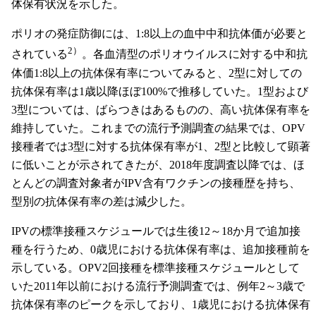
体保有状況を示した。
ポリオの発症防御には、1:8以上の血中中和抗体価が必要と
2）
されている
。各血清型のポリオウイルスに対する中和抗
体価1:8以上の抗体保有率についてみると、2型に対しての
抗体保有率は1歳以降ほぼ100%で推移していた。1型および
3型については、ばらつきはあるものの、高い抗体保有率を
維持していた。これまでの流行予測調査の結果では、OPV
接種者では3型に対する抗体保有率が1、2型と比較して顕著
に低いことが示されてきたが、2018年度調査以降では、ほ
とんどの調査対象者がIPV含有ワクチンの接種歴を持ち、
型別の抗体保有率の差は減少した。
IPVの標準接種スケジュールでは生後12～18か月で追加接
種を行うため、0歳児における抗体保有率は、追加接種前を
示している。OPV2回接種を標準接種スケジュールとして
いた2011年以前における流行予測調査では、例年2～3歳で
抗体保有率のピークを示しており、1歳児における抗体保有