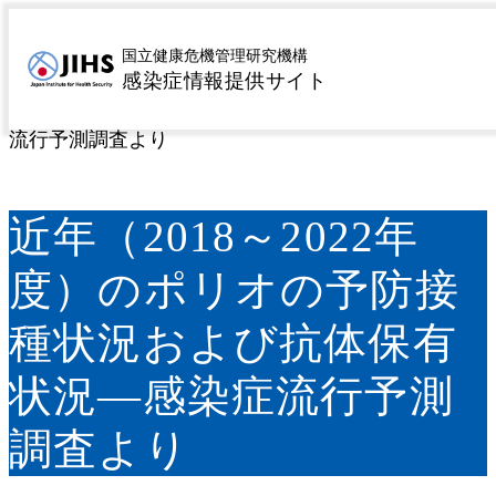
MENU
トップページ
サーベイランス
病原微生物検出情報
>
>
国立健康危機管理研究機構
感染症情報提供サイト
（IASR）
IASR特集記事
近年（2018～2022年度）
>
>
のポリオの予防接種状況および抗体保有状況―感染症
流行予測調査より
近年（2018～2022年
度）のポリオの予防接
種状況および抗体保有
状況―感染症流行予測
調査より