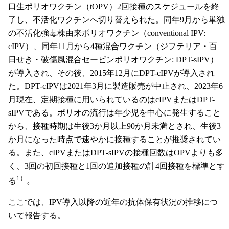
口生ポリオワクチン（tOPV）2回接種のスケジュールを終
了し、不活化ワクチンへ切り替えられた。同年9月から単独
の不活化強毒株由来ポリオワクチン（conventional IPV:
cIPV）、同年11月から4種混合ワクチン（ジフテリア・百
日せき・破傷風混合セービンポリオワクチン: DPT-sIPV）
が導入され、その後、2015年12月にDPT-cIPVが導入され
た。DPT-cIPVは2021年3月に製造販売が中止され、2023年6
月現在、定期接種に用いられているのはcIPVまたはDPT-
sIPVである。ポリオの流行は年少児を中心に発生すること
から、接種時期は生後3か月以上90か月未満とされ、生後3
か月になった時点で速やかに接種することが推奨されてい
る。また、cIPVまたはDPT-sIPVの接種回数はOPVよりも多
く、3回の初回接種と1回の追加接種の計4回接種を標準とす
1）
る
。
ここでは、IPV導入以降の近年の抗体保有状況の推移につ
いて報告する。