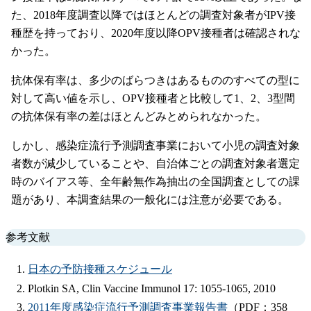
た、2018年度調査以降ではほとんどの調査対象者がIPV接
種歴を持っており、2020年度以降OPV接種者は確認されな
かった。
抗体保有率は、多少のばらつきはあるもののすべての型に
対して高い値を示し、OPV接種者と比較して1、2、3型間
の抗体保有率の差はほとんどみとめられなかった。
しかし、感染症流行予測調査事業において小児の調査対象
者数が減少していることや、自治体ごとの調査対象者選定
時のバイアス等、全年齢無作為抽出の全国調査としての課
題があり、本調査結果の一般化には注意が必要である。
参考文献
日本の予防接種スケジュール
Plotkin SA, Clin Vaccine Immunol 17: 1055-1065, 2010
2011年度感染症流行予測調査事業報告書
（PDF：358