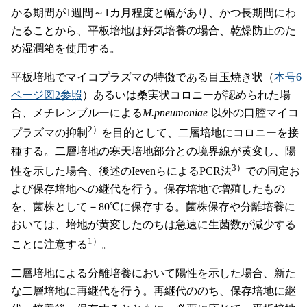
かる期間が1週間～1カ月程度と幅があり、かつ長期間にわ
たることから、平板培地は好気培養の場合、乾燥防止のた
め湿潤箱を使用する。
平板培地でマイコプラズマの特徴である目玉焼き状（
本号6
ページ図2参照
）あるいは桑実状コロニーが認められた場
合、メチレンブルーによる
M.pneumoniae
以外の口腔マイコ
2）
プラズマの抑制
を目的として、二層培地にコロニーを接
種する。二層培地の寒天培地部分との境界線が黄変し、陽
3）
性を示した場合、後述のIevenらによるPCR法
での同定お
よび保存培地への継代を行う。保存培地で増殖したもの
を、菌株として－80℃に保存する。菌株保存や分離培養に
おいては、培地が黄変したのちは急速に生菌数が減少する
1）
ことに注意する
。
二層培地による分離培養において陽性を示した場合、新た
な二層培地に再継代を行う。再継代ののち、保存培地に継