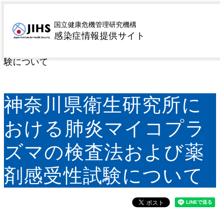
MENU
トップページ
サーベイランス
病原微生物検出情報
>
>
国立健康危機管理研究機構
感染症情報提供サイト
（IASR）
IASR特集記事
神奈川県衛生研究所にお
>
>
ける肺炎マイコプラズマの検査法および薬剤感受性試
験について
神奈川県衛生研究所に
おける肺炎マイコプラ
ズマの検査法および薬
剤感受性試験について