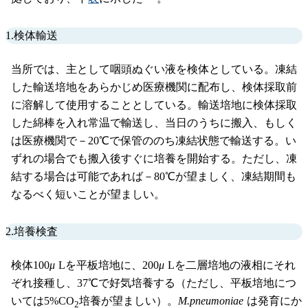
1.検体輸送
当所では、主として咽頭ぬぐい液を検体としている。凍結
した輸送培地をあらかじめ医療機関に配布し、検体採取前
に溶解して使用することとしている。輸送培地に検体採取
した綿棒を入れ常温で輸送し、当日のうちに搬入、もしく
は医療機関で－20℃で保管ののち凍結状態で輸送する。い
ずれの場合でも搬入後すぐに培養を開始する。ただし、凍
結する場合は可能であれば－80℃が望ましく、凍結期間も
なるべく短いことが望ましい。
2.培養検査
検体100
μ
Lを平板培地に、200
μ
Lを二層培地の液相にそれ
ぞれ接種し、37℃で好気培養する（ただし、平板培地につ
いては5%CO
培養が望ましい）。
M.pneumoniae
は発育にか
2