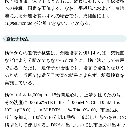
代・培養後、保存するとともに、必要に応じて、平板培地
への接種、同定を実施する。なお、平板培地および二層培
地による分離培養いずれの場合でも、夾雑菌により
M.pneumoniae
が分離できないことがある。
3.遺伝子検査
検体からの遺伝子検査は、分離培養と併用すれば、夾雑菌
などにより分離ができなかった場合に、検出法として有用
である。ただし、遺伝子が陰性でも、培養で陽性となりう
るため、当所では遺伝子検査の結果によらず、培養検査を
実施している。
検体1mLを14,000rpm、15分間遠心し、上清を捨てたのち、
その沈査に100μLのSTE buffer〔100mM NaCl、10mM Tris-
HCl（pH8.0）、1mM EDTA、1% TritonX-100、市販品あ
り〕を加え、100℃で10分間加熱後、冷却したものをPCRの
鋳型として使用する。DNA抽出については市販の抽出キッ