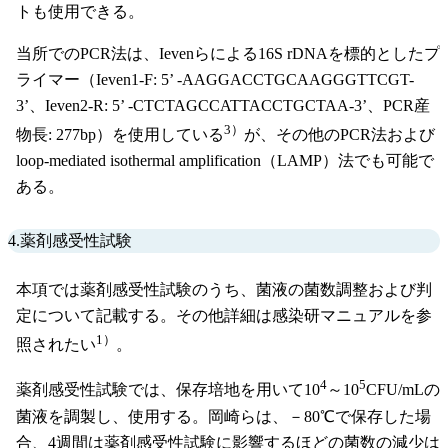
トも使用できる。
当所でのPCR法は、Ievenらによる16S rDNAを標的としたプ
ライマー（Ieven1-F: 5’ -AAGGACCTGCAAGGGTTCGT-
3’、Ieven2-R: 5’ -CTCTAGCCATTACCTGCTAA-3’、PCR産
3）
物長: 277bp）を使用している
が、その他のPCR法および
loop-mediated isothermal amplification（LAMP）法でも可能で
ある。
4.薬剤感受性試験
本項では薬剤感受性試験のうち、菌液の菌数調整および判
定について記載する。その他詳細は感染研マニュアルを参
1）
照されたい
。
4
5
薬剤感受性試験では、保存培地を用いて10
～10
CFU/mLの
菌液を調製し、使用する。岡崎らは、－80℃で保存した場
合、4週間は薬剤感受性試験に影響するほどの菌数の減少は