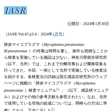
公開日：2024年1月30日
（IASR Vol.45 p3-4：2024年
1月号
）
肺炎マイコプラズマ（
Mycoplasma pneumoniae:
M.pneumoniae
）の培養は時間を要し、操作も煩雑なことか
ら検査を実施している施設は少ない。神奈川県衛生研究所
（以下、当所）では、これまで分離培養および菌株収集を
行ってきた。今回、一例として当所で実施している検査法
を紹介する。各検査法の詳細は国立感染症研究所のウェブ
ページに掲載の「肺炎マイコプラズマ（
Mycoplasma
1）
pneumoniae
）検査マニュアル
」（以下、感染研マニュア
ル）およびその他の参考文献を参照されたい。なお、当所
で使用している培地の組成については、岡崎らの方法に準
2）
拠しており、下
表
に示した
。