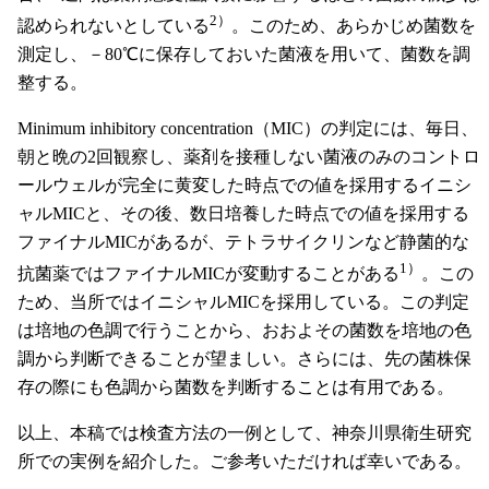
2）
認められないとしている
。このため、あらかじめ菌数を
測定し、－80℃に保存しておいた菌液を用いて、菌数を調
整する。
Minimum inhibitory concentration（MIC）の判定には、毎日、
朝と晩の2回観察し、薬剤を接種しない菌液のみのコントロ
ールウェルが完全に黄変した時点での値を採用するイニシ
ャルMICと、その後、数日培養した時点での値を採用する
ファイナルMICがあるが、テトラサイクリンなど静菌的な
1）
抗菌薬ではファイナルMICが変動することがある
。この
ため、当所ではイニシャルMICを採用している。この判定
は培地の色調で行うことから、おおよその菌数を培地の色
調から判断できることが望ましい。さらには、先の菌株保
存の際にも色調から菌数を判断することは有用である。
以上、本稿では検査方法の一例として、神奈川県衛生研究
所での実例を紹介した。ご参考いただければ幸いである。