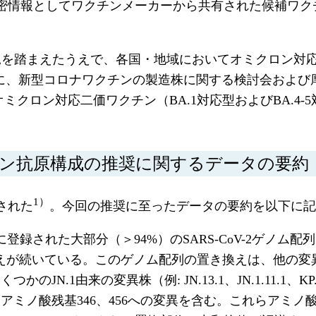
対し機密情報としてワクチンメーカーから共有された候補ワ
の状況を踏まえたうえで、各国・地域においてオミクロン
に、新型コロナワクチンの製造株に関する検討会および
ミクロン対応二価ワクチン（BA.1対応型およびBA.4-5対
ワクチン抗原構成の推奨に関するデータの要約
1）
表された
。今回の推奨に至ったデータの要約を以下に記
登録された大部分（＞94%）のSARS-CoV-2ゲノム配
換えが続いている。このゲノム配列の置き換えは、他の変異
N.1由来の変異株（例: JN.13.1、JN.1.11.1
ノ酸残基346、456への変異を含む。これらアミノ酸残基