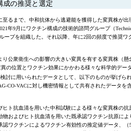
原構成の推奨と選定
ら今日に至るまで、中和抗体から逃避能を獲得した変異株が
クチン構成の技術的諮問グループ（Technical Advisory 
立した専門家グループを組織した。それ以降、年に2回の頻度で
Oにより公衆衛生への影響の大きい変異を有する変異株（懸
変異の位置とワクチン効果にかかわる様々な科学的デー
年の検討に用いられたデータとして、以下のものが挙げら
G-CO-VACに対し機密情報として共有されたデータ
動物およびヒト抗血清を用いた中和試験による様々な変異株
動物およびヒト抗血清を用いた既承認ワクチン抗原によ
承認ワクチンによるワクチン有効性の推定値データ、（