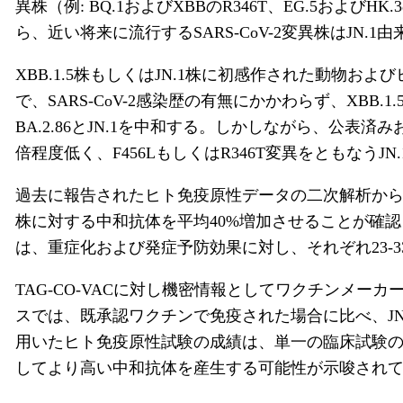
異株（例: BQ.1およびXBBのR346T、EG.5お
ら、近い将来に流行するSARS-CoV-2変異株はJN
XBB.1.5株もしくはJN.1株に初感作された動
で、SARS-CoV-2感染歴の有無にかかわらず、XBB.1
BA.2.86とJN.1を中和する。しかしながら、公表済
倍程度低く、F456LもしくはR346T変異をともな
過去に報告されたヒト免疫原性データの二次解析か
株に対する中和抗体を平均40%増加させることが確
は、重症化および発症予防効果に対し、それぞれ23-33
TAG-CO-VACに対し機密情報としてワクチンメー
スでは、既承認ワクチンで免疫された場合に比べ、JN.
用いたヒト免疫原性試験の成績は、単一の臨床試験の結果で
してより高い中和抗体を産生する可能性が示唆され