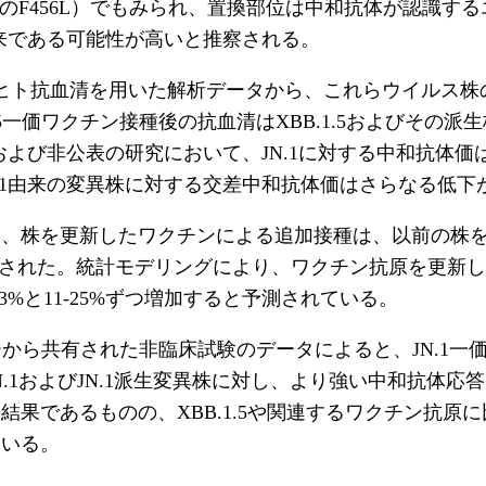
よびHK.3のF456L）でもみられ、置換部位は中和抗体が認
.1由来である可能性が高いと推察される。
物およびヒト抗血清を用いた解析データから、これらウイル
.5一価ワクチン接種後の抗血清はXBB.1.5およびその派生株
みおよび非公表の研究において、JN.1に対する中和抗体価は
うJN.1由来の変異株に対する交差中和抗体価はさらなる低
ら、株を更新したワクチンによる追加接種は、以前の株
認された。統計モデリングにより、ワクチン抗原を更新
%と11-25%ずつ増加すると予測されている。
カーから共有された非臨床試験のデータによると、JN.1
1およびJN.1派生変異株に対し、より強い中和抗体応答
あるものの、XBB.1.5や関連するワクチン抗原に比べて
ている。