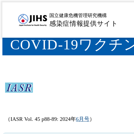
MENU
トップページ
サーベイランス
病原微生物検出情報（
>
>
国立健康危機管理研究機構
感染症情報提供サイト
COVID-19ワ
（IASR Vol. 45 p88-89: 2024年
6月号
）