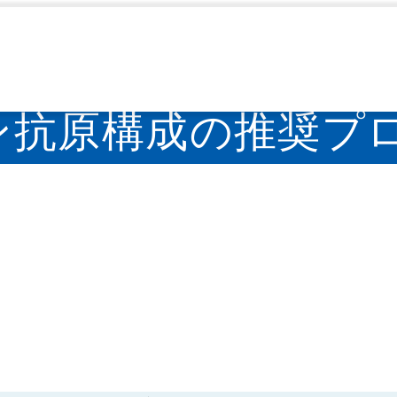
IASR）
IASR特集記事
COVID-19ワクチン抗原
>
>
クチン抗原構成の推奨