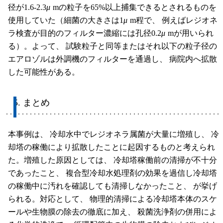
径が1.6-2.3
μ
mの粒子を65%以上捕集できるとされるものを
使用していた（細菌の大きさは1
μ
m程で、 例えばレジオネ
ラ検査が目的のフィルター濃縮には孔径0.2
μ
mが用いられ
る）。よって、 試験粒子と同等またはそれ以下の粒子径の
エアロゾルは外調機のフィルターを通過し、 病院内へ拡散
した可能性がある。
5. まとめ
本事例は、 冷却水中でレジオネラ属菌が大量に増殖し、 冷
却塔の稼働により拡散したことに起因するものと考えられ
た。増殖した原因としては、 冷却塔稼働前の清掃が不十分
であったこと、 複合型冷却水処理剤の効果を過信し冷却塔
の稼働中に汚れを確認しても清掃しなかったこと、 が挙げ
られる。対応として、 物理的清掃による冷却塔本体のスケ
ールや生物膜の除去の徹底に加え、 殺菌洗浄剤の併用によ