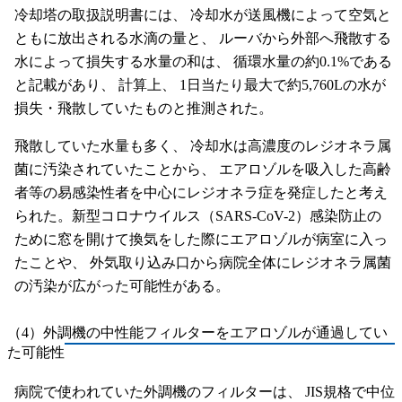
冷却塔の取扱説明書には、 冷却水が送風機によって空気と
ともに放出される水滴の量と、 ルーバから外部へ飛散する
水によって損失する水量の和は、 循環水量の約0.1%である
と記載があり、 計算上、 1日当たり最大で約5,760Lの水が
損失・飛散していたものと推測された。
飛散していた水量も多く、 冷却水は高濃度のレジオネラ属
菌に汚染されていたことから、 エアロゾルを吸入した高齢
者等の易感染性者を中心にレジオネラ症を発症したと考え
られた。新型コロナウイルス（SARS-CoV-2）感染防止の
ために窓を開けて換気をした際にエアロゾルが病室に入っ
たことや、 外気取り込み口から病院全体にレジオネラ属菌
の汚染が広がった可能性がある。
（4）外調機の中性能フィルターをエアロゾルが通過してい
た可能性
病院で使われていた外調機のフィルターは、 JIS規格で中位