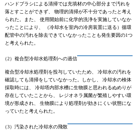
ハンドブラシによる清掃では充填材の中心部分まで汚れを
落とすことができず、 物理的清掃が不十分であったと考え
られた。また、 使用開始前に化学的洗浄を実施していなか
ったことにより、 （冷却水を室内の冷房装置に送る）循環
配管中の汚れを除去できていなかったことも発生要因の1つ
と考えられた。
（2）複合型冷却水処理剤への過信
複合型冷却水処理剤を投与していたため、 冷却水の汚れを
確認しても清掃をしていなかった。しかし、 冷却水の検体
採取時には、 冷却塔内部水槽に生物膜と思われるぬめりが
存在していたことから、 レジオネラ属菌が繁殖しやすい環
境が形成され、 生物膜により処理剤が効きにくい状態にな
っていたと考えられた。
（3）汚染された冷却水の飛散