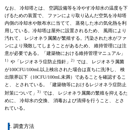
なお、 冷却塔とは、 空調設備等を冷やす冷却水の温度を下
げるための装置で、 ファンにより取り込んだ空気を冷却塔
内側の冷却水や散布水に当てて、 蒸発した水の気化熱を利
用している。冷却塔は屋外に設置されるため、 風雨により
汚れて、 レジオネラ属菌が繁殖する。汚染された水がファ
ンにより飛散してしまうことがあるため、 維持管理には注
意が必要である。「建築物における維持管理マニュアル」
1）
2）
や「レジオネラ症防止指針」
では、 レジオネラ属菌
が100CFU/100mL以上検出された場合は直ちに洗浄し、 検
出限界以下（10CFU/100mL未満）であることを確認するこ
と、 とされている。「建築物等におけるレジオネラ症防止
3）
対策について」
では、 レジオネラ属菌の繁殖を抑えるた
めに、 冷却水の交換、 消毒および清掃を行うこと、 とさ
れている。
2. 調査方法