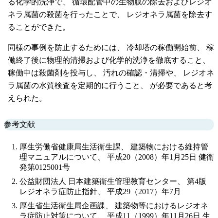
る化学的洗浄で、 循環配管中の生物膜の除去およびレジオ
ネラ属菌の殺菌を行ったことで、 レジオネラ属菌を除去す
ることができた。
同様の事例を防止するためには、 冷却塔の稼働開始前、 稼
働終了後に物理的清掃および化学的洗浄を徹底すること、
稼働中は殺菌剤を投与し、 汚れの確認・清掃や、 レジオネ
ラ属菌の水質検査を定期的に行うこと、 が必要であると考
えられた。
参考文献
厚生労働省健康局生活衛生課、 建築物における維持管
理マニュアルについて、 平成20（2008）年1月25日 健衛
発第0125001号
公益財団法人 日本建築衛生管理教育センター、 第4版
レジオネラ症防止指針、 平成29（2017）年7月
厚生省生活衛生局企画課、 建築物等におけるレジオネ
ラ症防止対策について、 平成11（1999）年11月26日 生