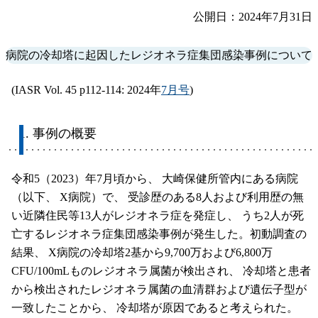
公開日：2024年7月31日
病院の冷却塔に起因したレジオネラ症集団感染事例について
(IASR Vol. 45 p112-114: 2024年
7月号
)
1. 事例の概要
令和5（2023）年7月頃から、 大崎保健所管内にある病院
（以下、 X病院）で、 受診歴のある8人および利用歴の無
い近隣住民等13人がレジオネラ症を発症し、 うち2人が死
亡するレジオネラ症集団感染事例が発生した。初動調査の
結果、 X病院の冷却塔2基から9,700万および6,800万
CFU/100mLものレジオネラ属菌が検出され、 冷却塔と患者
から検出されたレジオネラ属菌の血清群および遺伝子型が
一致したことから、 冷却塔が原因であると考えられた。