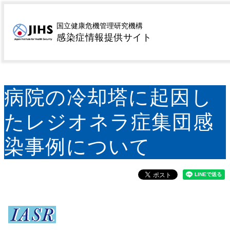
MENU
トップページ
サーベイランス
病原微生物検出情報
>
>
国立健康危機管理研究機構
感染症情報提供サイト
（IASR）
IASR特集記事
病院の冷却塔に起因した
>
>
レジオネラ症集団感染事例について
病院の冷却塔に起因し
たレジオネラ症集団感
染事例について