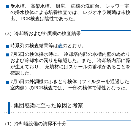
受水槽、 高架水槽、 厨房、 病棟の洗面台、 シャワー室
の採水検体による培養検査では、 レジオネラ属菌は未検
出、 PCR検査は陰性であった。
（3）冷却塔および外調機の検査結果
時系列の検査結果等は
表
のとおり。
7月5日の検体採水時に、 冷却塔内部の水槽内壁のぬめり
および冷却水の濁りを確認した。また、 冷却塔内部に藻
が生えており、 充填材にはスケールの蓄積があることを
確認した。
7月5日の外調機のふきとり検体（フィルターを通過した
室内側）のPCR検査では、 一部の検体で陽性となった。
4. 集団感染に至った原因と考察
（1）冷却塔設備の清掃不十分