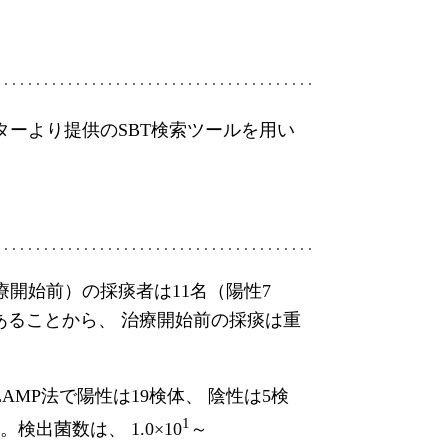
ーより提供のSBT検索ツールを用い
療開始前）の採痰者は11名（陽性7
あることから、 治療開始前の採痰は重
MP法で陽性は19検体、 陰性は5検
1
出菌数は、 1.0×10
～