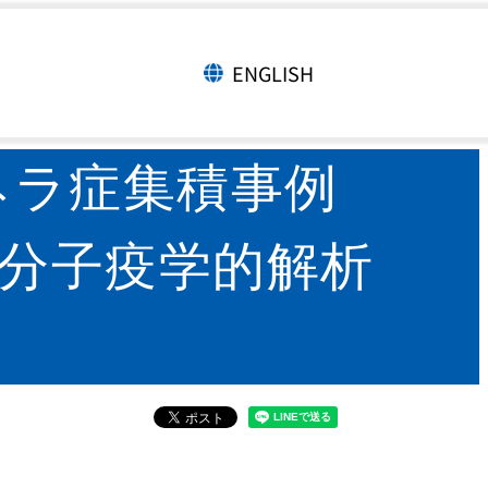
たレジオネラ症集積事例を経験して
ENGLISH
言語切り替え
ネラ症集積事例
び分子疫学的解析