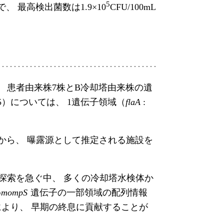
5
体で、 最高検出菌数は1.9×10
CFU/100mL
、 患者由来株7株とB冷却塔由来株の遺
5）については、 1遺伝子領域（
flaA
:
から、 曝露源として推定される施設を
源探索を急ぐ中、 多くの冷却塔水検体か
め
mompS
遺伝子の一部領域の配列情報
により、 早期の終息に貢献することが