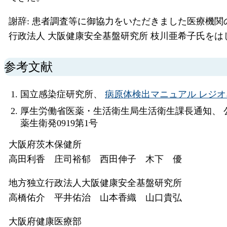
謝辞: 患者調査等に御協力をいただきました医療機
行政法人 大阪健康安全基盤研究所 枝川亜希子氏を
参考文献
国立感染症研究所、
病原体検出マニュアル レジオネ
厚生労働省医薬・生活衛生局生活衛生課長通知、 公
薬生衛発0919第1号
大阪府茨木保健所
高田利香 庄司裕郁 西田伸子 木下 優
地方独立行政法人大阪健康安全基盤研究所
高橋佑介 平井佑治 山本香織 山口貴弘
大阪府健康医療部