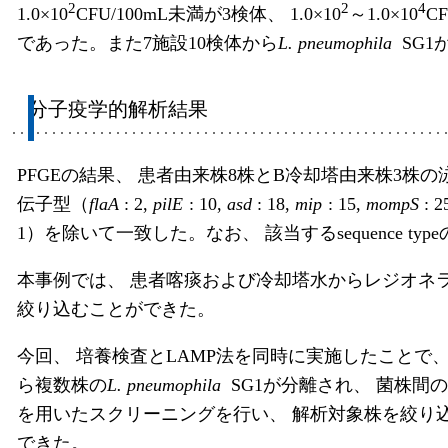
2
2
4
1.0×10
CFU/100mL未満が3検体、 1.0×10
～1.0×10
C
であった。また7施設10検体から
L. pneumophila
SG1
分子疫学的解析結果
PFGEの結果、 患者由来株8株とB冷却塔由来株3株の
伝子型（
flaA
: 2,
pilE
: 10,
asd
: 18,
mip
: 15,
mompS
: 2
1）を除いて一致した。なお、 該当するsequence ty
本事例では、 患者喀痰および冷却塔水からレジオネ
絞り込むことができた。
今回、 培養検査とLAMP法を同時に実施したことで
ら複数株の
L. pneumophila
SG1が分離され、 菌株
を用いたスクリーニングを行い、 解析対象株を絞り込
できた。