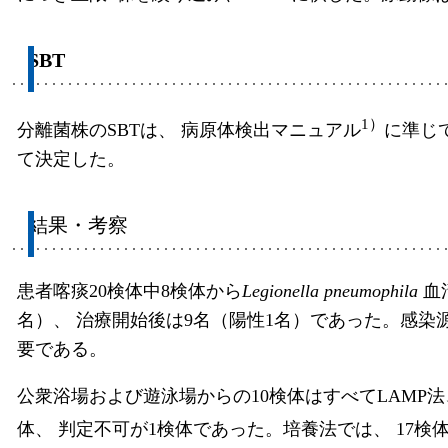
SBT
1）
分離菌株のSBTは、 病原体検出マニュアル
に準じ
て決定した。
結果・考察
患者喀痰20検体中8検体から
Legionella pneumophila
血
名）、 治療開始後は9名（陽性1名）であった。感
要である。
公衆浴場および遊泳場からの10検体はすべてLAMP法
体、 判定不可が1検体であった。培養法では、 17検体