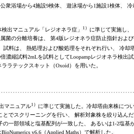
公衆浴場から4施設9検体、 遊泳場から1施設1検体、 冷
1）
体検出マニュアル「レジオネラ症」
に準じて実施し、
属菌の分離培養は、 第4版レジオネラ症防止指針およ
。試料は、 熱処理および酸処理をそれぞれ行い、 冷却
倍濃縮試料2mLを試料としてLoopampレジオネラ検出試
ララテックスキット（Oxoid）を用いた。
1）
検出マニュアル
に準じて実施した。冷却塔由来株につい
ことでスクリーニングを行い、 解析対象株を絞り込んだ
子の一部領域と塩基配列が一致した、 あるいは1-2塩基
erics v6.6（Applied Maths）で解析した。