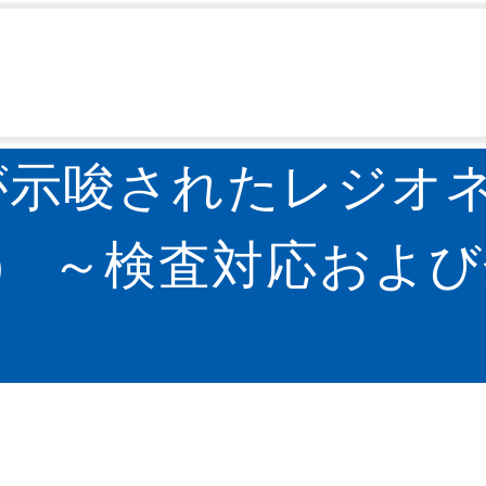
IASR）
IASR特集記事
冷却塔からの曝露が示唆され
>
>
～
が示唆されたレジオ
） ～検査対応およ