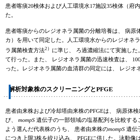
患者喀痰20検体および人工環境水17施設35検体（府内
た。
患者喀痰からのレジオネラ属菌の分離培養は、 病原
カ）を用いて同定した。人工環境水からのレジオネラ
2）
ラ属菌検査方法
に準じ、 ろ過濃縮法にて実施した
て行った。また、 レジオネラ属菌の迅速検査は、 100
った。レジオネラ属菌の血清群の同定には、 レジオネ
解析対象株のスクリーニングとPFGE
患者由来株および冷却塔由来株のPFGEは、 病原体
び、
mompS
遺伝子の一部領域の塩基配列を比較する
よう選んだ代表株のうち、 患者由来株の
mompS
遺伝
につき上限3株を絞り込み、 PFGEに供した。泳動像はBioNum