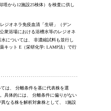
却塔から12施設25検体）を検査に供し
 レジオネラ免疫血清「生研」（デン
び公衆浴場における浴槽水等のレジオネ
塔水については、 非濃縮試料も並行し
薬キット E（栄研化学: LAMP法）で行
ては、 分離条件を基に代表株を選
。具体的には、 分離条件に偏りがない
が異なる株を解析対象株として、 1施設