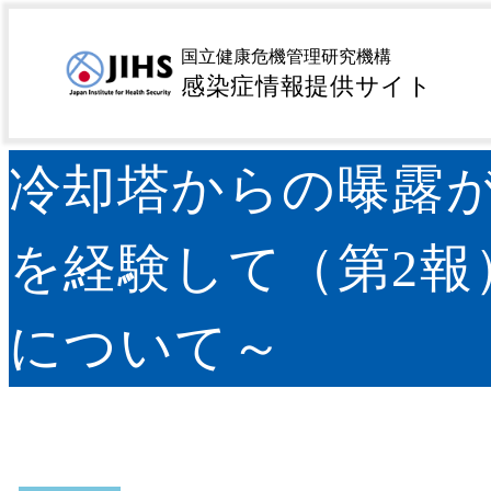
MENU
トップページ
サーベイランス
病原微生物検出情報（
>
>
国立健康危機管理研究機構
（第2報） ～検査対応および分子疫学的解析について
感染症情報提供サイト
冷却塔からの曝露
を経験して（第2報
について～