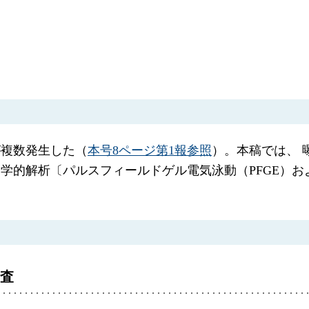
が複数発生した（
本号8ページ第1報参照
）。本稿では、 
パルスフィールドゲル電気泳動（PFGE）およびsequenc
査