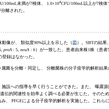
4
FU/100mL未満が7検体、 1.0×10
CFU/100mL以上が7検
が分離された。
泳動像が、 類似度90%以上を示した（
図
）。SBTの結果
5,
proA
: 5,
neuA
: 6）が一致した。患者由来株1株（患者
peの登録はなかった。
ラ属菌を分離・同定し、 分離菌株の分子疫学的解析結果
、 施設への指導を早く行うことができた。また、 曝露
間の遺伝的関連性を効率よく調べる必要が生じた。そのた
み、 PFGEによる分子疫学的解析を実施した。これら