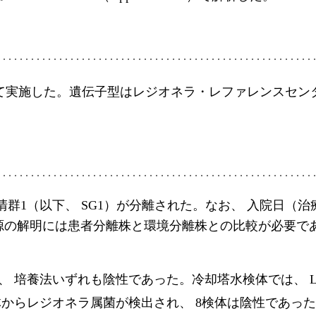
て実施した。遺伝子型はレジオネラ・レファレンスセンタ
清群1（以下、 SG1）が分離された。なお、 入院日（治
染源の解明には患者分離株と環境分離株との比較が必要で
、 培養法いずれも陰性であった。冷却塔水検体では、 LA
からレジオネラ属菌が検出され、 8検体は陰性であった。検