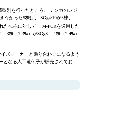
血清型別を行ったところ、 デンカのレジ
った5株は、 SGg4/10が3株、
41株に対して、 M-PCRを適用した
12、 3株（7.3%）がSGg8、 1株（2.4%）
り、 サイズマーカーと隣り合わせになるよう
カーとなる人工遺伝子が販売されてお