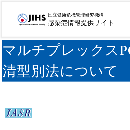
MENU
トップページ
サーベイランス
病原微生物検出情報（
>
>
国立健康危機管理研究機構
いて
感染症情報提供サイト
マルチプレックスPCRによ
清型別法について