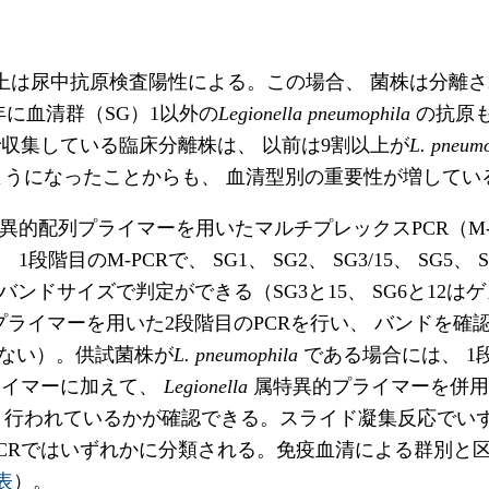
上は尿中抗原検査陽性による。この場合、 菌株は分離さ
年に血清群（SG）1以外の
Legionella pneumophila
の抗原
収集している臨床分離株は、 以前は9割以上が
L. pneum
ようになったことからも、 血清型別の重要性が増してい
特異的配列プライマーを用いたマルチプレックスPCR（M-
M-PCRで、 SG1、 SG2、 SG3/15、 SG5、 SG6/1
のバンドサイズで判定ができる（SG3と15、 SG6と1
0プライマーを用いた2段階目のPCRを行い、 バンドを確
きない）。供試菌株が
L. pneumophila
である場合には、 1
ライマーに加えて、
Legionella
属特異的プライマーを併用
しく行われているかが確認できる。スライド凝集反応でい
PCRではいずれかに分類される。免疫血清による群別と区
表
）。