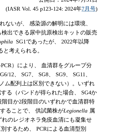
(IASR Vol. 45 p123-124: 2024年
7月号
)
れないが、 感染源の解明には環境、
も検出できる尿中抗原検出キットの販売
ophila
SG1であったが、 2022年以降
ると考えられる。
PCR）により、 血清群をグループ分
2、 SG7、 SG8、 SG9、 SG11、
2はゲノム配列上は区別できない）。いずれ
認する（バンドが得られた場合、 SG4か
段階目か2段階目のいずれかで血清群特
することで、 供試菌株が
Legionella
属
ずれのレジオネラ免疫血清にも凝集せ
別するため、 PCRによる血清型別