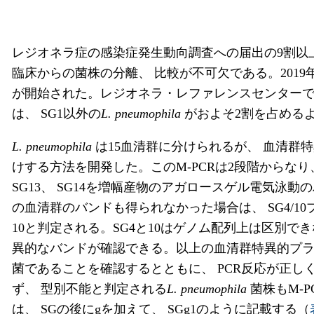
レジオネラ症の感染症発生動向調査への届出の9割以
臨床からの菌株の分離、 比較が不可欠である。2019
が開始された。レジオネラ・レファレンスセンターで
は、 SG1以外の
L. pneumophila
がおよそ2割を占める
L. pneumophila
は15血清群に分けられるが、 血清群
けする方法を開発した。このM-PCRは2段階からなり、 1段階目の
SG13、 SG14を増幅産物のアガロースゲル電気泳動
の血清群のバンドも得られなかった場合は、 SG4/1
10と判定される。SG4と10はゲノム配列上は区別で
異的なバンドが確認できる。以上の血清群特異的プ
菌であることを確認するとともに、 PCR反応が正
ず、 型別不能と判定される
L. pneumophila
菌株もM-
は、 SGの後にgを加えて、 SGg1のように記載する（