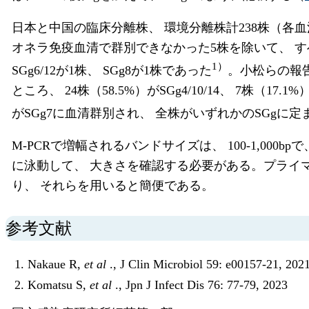
日本と中国の臨床分離株、 環境分離株計238株（各血清
オネラ免疫血清で群別できなかった5株を除いて、 すべ
1）
SGg6/12が1株、 SGg8が1株であった
。小松らの報告
ところ、 24株（58.5%）がSGg4/10/14、 7株（17.1%
がSGg7に血清群別され、 全株がいずれかのSGgに定
M-PCRで増幅されるバンドサイズは、 100-1,00
に泳動して、 大きさを確認する必要がある。プライ
り、 それらを用いると簡便である。
参考文献
Nakaue R,
et al
., J Clin Microbiol 59: e00157-21, 202
Komatsu S,
et al
., Jpn J Infect Dis 76: 77-79, 2023