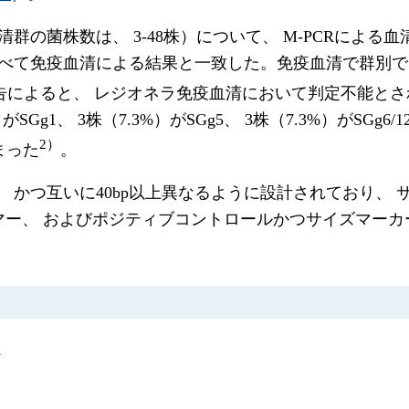
群の菌株数は、 3-48株）について、 M-PCRによる
て免疫血清による結果と一致した。免疫血清で群別できなか
によると、 レジオネラ免疫血清において判定不能とされた
）がSGg1、 3株（7.3%）がSGg5、 3株（7.3%）がSGg6/
2）
まった
。
0bpで、 かつ互いに40bp以上異なるように設計されてお
マー、 およびポジティブコントロールかつサイズマー
1