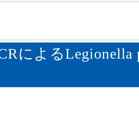
IASR）
IASR特集記事
マルチプレックスPCRによるLegi
>
>
るLegionella pn