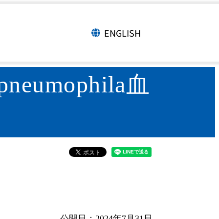
onella pneumophila血清型別法につ
ENGLISH
言語切り替え
eumophila血
公開日：2024年7月31日