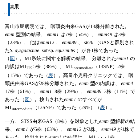
結果
富山市民病院では、 咽頭炎由来GASが13株分離された。
emm
型別の結果、
emm1
は7株（54%）、
emm49
は3株
（23%）、 他は
emm12
、
emm89
、
stG6
（GASと群別され
た
S. dysgalactiae
subsp.
equsimilis
）が各1株であった
（
図
）。M1系統に関する解析の結果、 分離された
emm1
の
内訳はM1
5株（38%）、 M1
（13SNP）2株
UK
intermediate
（15%）であった（
表
）。高畠小児科クリニックでは、 咽
頭炎由来GASが28株分離された。
emm
型の内訳は、
emm4
17株（61%）、
emm1
8株（29%）、
emm89
3株（11%）で
あった（
図
）。検出された
emm1
のすべてが
M1
（13SNP）であった（29%）（
表
）。
intermediate
一方、 STSS由来GAS（8株）を対象とした
emm
型解析の結
果、
emm1
が5株（63%）、
emm12
が2株、
emm49
が1株で
あった。検出された
emm1
の内訳は、 M1
1株