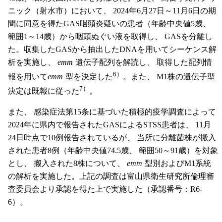
ニック（射水市）において、 2024年6月27日～11月6日の期
間に同意を得たGAS咽頭炎疑いの患者（年齢中央値5歳、
範囲1～14歳）から咽頭ぬぐい液を取得し、 GASを分離し
た。収集したGASから抽出したDNAを用いてシーケンス解
析を実施し、
emm
遺伝子配列を解読し、 取得した配列情
6）
報を用いて
emm
型を決定した
。また、 M1株の遺伝子型
7）
決定は既報に従った
。
また、 感染症法第15条に基づいた積極的疫学調査によって
2024年に県内で報告されたGASによるSTSS患者は、 11月
24日時点で10例報告されているが、 当所に分離菌株が搬入
された患者8例（年齢中央値74.5歳、 範囲50～91歳）を対象
とし、 搬入された8株について、
emm
型別およびM1系統
の解析を実施した。上記の調査は富山県衛生研究所倫理審
査委員会より承認を得た上で実施した（承認番号：R6-
6）。