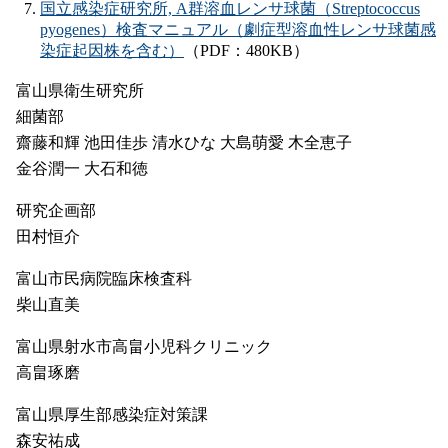
国立感染症研究所, A群溶血レンサ球菌（Streptococcus
pyogenes）検査マニュアル（劇症型溶血性レンサ球菌感
染症起因株を含む）
（PDF：480KB）
富山県衛生研究所
細菌部
齋藤和輝 池田佳歩 清水ひな 大島萌愛 木全恵子
金谷潤一 大石和徳
研究企画部
田村恒介
富山市民病院臨床検査科
柴山直美
富山県射水市高畠小児科クリニック
高畠琢磨
富山県厚生部感染症対策課
森安祐成