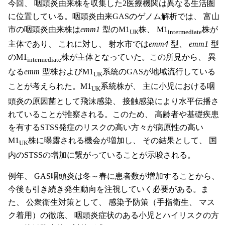
今回、 咽頭炎由来株を収集した2医療機関は異なる生活圏
に位置している。咽頭炎由来GASのゲノム解析では、 富山
市の咽頭炎由来株は
emm1
型のM1
株、 M1
株が
UK
intermediate
主体であり、 これに対し、 射水市では
emm4
型、
emm1
型
のM1
株が主体となっていた。この所見から、 異
intermediate
なる
emm
型株およびM1
系統のGASが地域流行している
UK
ことが考えられた。M1
系統株が、 主に小児における咽
UK
頭炎の原因菌として飛沫感染、 接触感染により水平伝播さ
れていることが推察される。このため、 高齢者や基礎疾患
を有するSTSS発症のリスクの高い方々が病原性の高い
M1
株に曝露される機会が増加し、 その結果として、 国
UK
内のSTSSの増加に繋がっていることが示唆される。
例年、 GAS咽頭炎は冬～春に患者数が増加することから、
今後も引き続き発生動向を注視していく必要がある。ま
た、 公衆衛生対策として、 感染予防策（手指衛生、 マス
ク着用）の徹底、 咽頭炎症状のある小児とハイリスクの方