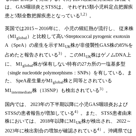
は、 GAS咽頭炎とSTSSは、 それぞれ5類小児科定点把握疾
1,2）
患と5類全数把握疾患となっている
。
英国では2015～2016年に、 小児の猩紅熱が流行し、 従来株
（M1
）と比較して高いStreptococcal pyrogenic exotoxin
global
A（SpeA）の産生を示すM1
株が非侵襲性GAS株の85%を
UK
3）
占めたと報告されている
。このM1
株はゲノムDNA上
UK
に、 M1
株が保有しない特有の27カ所の一塩基多型
global
（single nucleotide polymorphisms：SNPs）を有している。ま
た、 SpeA産生量がM1
株と同等とされている
global
3）
M1
株（13SNP）も検出されている
。
intermediate
国内では、 2023年の下半期以降に小児GAS咽頭炎および
4）
STSSの患者報告が増加している
。また、 STSS患者由来
株においては、 2018年以降にM1
株が検出され、 2022～
UK
4）
2023年に検出割合の増加が確認されている
。沖縄県では