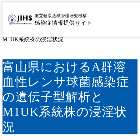
MENU
トップページ
サーベイランス
病原微生物検出情報
>
>
国立健康危機管理研究機構
感染症情報提供サイト
（IASR）
IASR月報
IASR国内情報
富山県におけ
>
>
>
るA群溶血性レンサ球菌感染症の遺伝子型解析と
M1UK系統株の浸淫状況
富山県におけるA群溶
血性レンサ球菌感染症
の遺伝子型解析と
M1UK系統株の浸淫状
況