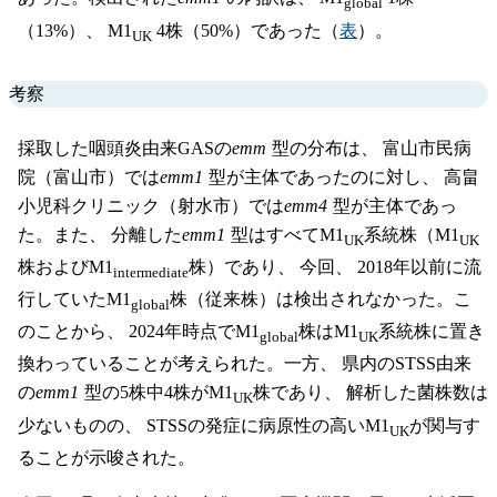
global
（13%）、 M1
4株（50%）であった（
表
）。
UK
考察
採取した咽頭炎由来GASの
emm
型の分布は、 富山市民病
院（富山市）では
emm1
型が主体であったのに対し、 高畠
小児科クリニック（射水市）では
emm4
型が主体であっ
た。また、 分離した
emm1
型はすべてM1
系統株（M1
UK
UK
株およびM1
株）であり、 今回、 2018年以前に流
intermediate
行していたM1
株（従来株）は検出されなかった。こ
global
のことから、 2024年時点でM1
株はM1
系統株に置き
global
UK
換わっていることが考えられた。一方、 県内のSTSS由来
の
emm1
型の5株中4株がM1
株であり、 解析した菌株数は
UK
少ないものの、 STSSの発症に病原性の高いM1
が関与す
UK
ることが示唆された。