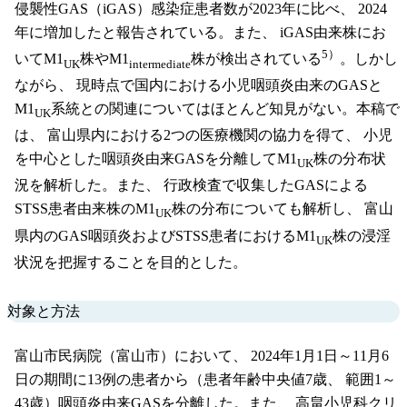
侵襲性GAS（iGAS）感染症患者数が2023年に比べ、 2024
年に増加したと報告されている。また、 iGAS由来株にお
5）
いてM1
株やM1
株が検出されている
。しかし
UK
intermediate
ながら、 現時点で国内における小児咽頭炎由来のGASと
M1
系統との関連についてはほとんど知見がない。本稿で
UK
は、 富山県内における2つの医療機関の協力を得て、 小児
を中心とした咽頭炎由来GASを分離してM1
株の分布状
UK
況を解析した。また、 行政検査で収集したGASによる
STSS患者由来株のM1
株の分布についても解析し、 富山
UK
県内のGAS咽頭炎およびSTSS患者におけるM1
株の浸淫
UK
状況を把握することを目的とした。
対象と方法
富山市民病院（富山市）において、 2024年1月1日～11月6
日の期間に13例の患者から（患者年齢中央値7歳、 範囲1～
43歳）咽頭炎由来GASを分離した。また、 高畠小児科クリ