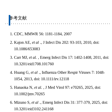
参考文献
CDC, MMWR 56: 1181-1184, 2007
Kajon AE,
et al
., J Infect Dis 202: 93-103, 2010, doi:
10.1086/653083
Carr MJ,
et al.
, Emerg Infect Dis 17: 1402-1408, 2011, doi:
10.3201/eid1708.101760
Huang G,
et al
., Influenza Other Respir Viruses 7: 1048-
1054, 2013, doi: 10.1111/irv.12118
Hanaoka N,
et al.
, J Med Virol 97: e70265, 2025, doi:
10.1002/jmv.70265
Mizuno S,
et al
., Emerg Infect Dis 31: 377-379, 2025, doi:
10.3201/eid3102.241168