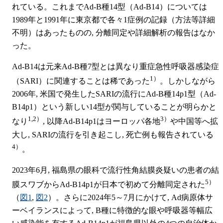
れている。これまでAd-B種14型（Ad-B14）については
1989年と1991年に東京都で各々1症例の記録（方法等詳細
不明）はあったものの, 分離同定や詳細解析の報告はなか
った。
Ad-B14は元来Ad-B種7型とは異なり重症急性呼吸器感染症
1）
（SARI）に関連することは稀であった
。しかしながら
2006年, 米国で発生したSARIの流行にAd-B種14p1型（Ad-
B14p1）という新しい14型が関与していることが明らかと
1,2）
3）
なり
, 以降Ad-B14p1はヨーロッパ各地
や中国等へ拡
大し, SARIの流行を引き起こし, 死亡例も報告されている
4）
。
2023年6月, 福島県の眼科で流行性角結膜炎疑いの患者の結
5）
膜スワブからAd-B14p1が日本で初めて分離同定された
（
図1
,
図2
）。さらに2024年5～7月にかけて, Ad病原体サ
ーベイランスによって, B種に特徴的な眼や呼吸器等幅広