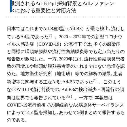
推測されるAd-B14p1探知背景とAdレファレン
スにおける重要性と対応方法
日本ではこれまでAd-B種3型（Ad-B3）が最も検出, 流行し
7）
ているAd型であった
。2020～2022年での新型コロナウ
イルス感染症（COVID-19）の流行下では, 多くの感染症
と同様に咽頭結膜熱や流行性角結膜炎等でも定点当たりの
報告数が激減した。一方, 2023年には, 流行性角結膜炎患者
数の再増加や咽頭結膜熱患者等のこれまでにない急増を認
めた。地方衛生研究所（地衛研）等での解析の結果, 患者
7）
急増等に関与する主なAdはAd-B3であった
。このよう
なCOVID-19流行前後での, Ad-B3の検出減少－再流行の傾
8,9）
向は世界でも報告されている
。一方で, 本報告は
COVID-19流行前後での継続的なAd病原体サーベイランス
によって14p1型を探知し, あわせて5例まとめて報告するも
のである。