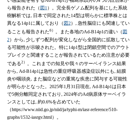
い感染能を有するAd-B14p1が福島県以外の4つの自治体か
ら報告された（
図1
）。完全長ゲノム配列を基にした系統
樹解析では, 日本で同定された14型は明らかに標準株とは
異なる14p1に属しており（
図2
）, 急性脳症にも関連してい
6）
ることも報告された
。また各地のAd-B14p1の違い（
図
2
）から, 少しずつ配列が変化しながら全国的に拡散してい
る可能性が示唆された。特に14p1型は閉鎖空間でのアウト
ブレイクと関連することが報告されているため注意が必要
2）
である
。これまでの知見や我々のサーベイランス結果
から, Ad-B14p1は急性の重症呼吸器感染症以外にも, 結膜
炎や咽頭炎, また脳症などの重篤な疾患に関与する可能性
が明らかとなった。2025年1月31日現在, Ad-B14p1は日本
で5例分離同定されており, 2024年のAd病原体サーベイラ
ンスとしては, 約0.6%を占めていた
（https://www.niid.go.jp/niid/ja/typhi-m/iasr-reference/510-
graphs/1532-iasrgv.html）。