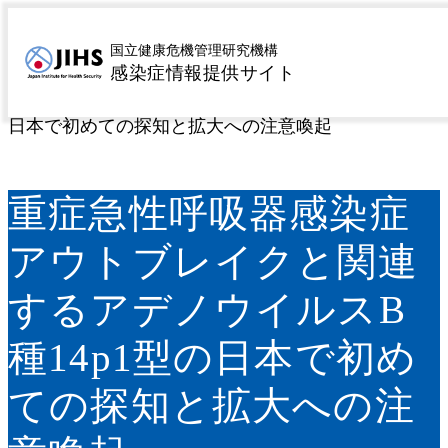
MENU
トップページ
サーベイランス
病原微生物検出情報
>
>
国立健康危機管理研究機構
感染症情報提供サイト
（IASR）
IASR速報記事
重症急性呼吸器感染症ア
>
>
ウトブレイクと関連するアデノウイルスB種14p1型の
日本で初めての探知と拡大への注意喚起
重症急性呼吸器感染症
アウトブレイクと関連
するアデノウイルスB
種14p1型の日本で初め
ての探知と拡大への注