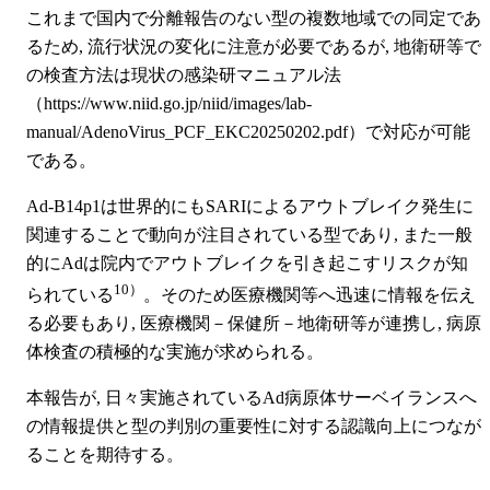
これまで国内で分離報告のない型の複数地域での同定であ
るため, 流行状況の変化に注意が必要であるが, 地衛研等で
の検査方法は現状の感染研マニュアル法
（https://www.niid.go.jp/niid/images/lab-
manual/AdenoVirus_PCF_EKC20250202.pdf）で対応が可能
である。
Ad-B14p1は世界的にもSARIによるアウトブレイク発生に
関連することで動向が注目されている型であり, また一般
的にAdは院内でアウトブレイクを引き起こすリスクが知
10）
られている
。そのため医療機関等へ迅速に情報を伝え
る必要もあり, 医療機関－保健所－地衛研等が連携し, 病原
体検査の積極的な実施が求められる。
本報告が, 日々実施されているAd病原体サーベイランスへ
の情報提供と型の判別の重要性に対する認識向上につなが
ることを期待する。