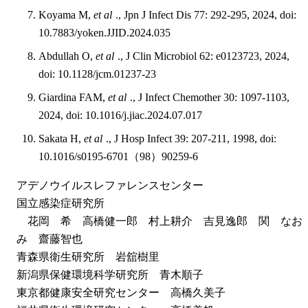
Koyama M,
et al
., Jpn J Infect Dis 77: 292-295, 2024, doi:
10.7883/yoken.JJID.2024.035
Abdullah O,
et al
., J Clin Microbiol 62: e0123723, 2024,
doi: 10.1128/jcm.01237-23
Giardina FAM,
et al
., J Infect Chemother 30: 1097-1103,
2024, doi: 10.1016/j.jiac.2024.07.017
Sakata H,
et al
., J Hosp Infect 39: 207-211, 1998, doi:
10.1016/s0195-6701（98）90259-6
アデノウイルスレファレンスセンター
国立感染症研究所
花岡 希 高橋健一郎 村上耕介 吉見逸郎 関 なお
み 齋藤智也
青森県衛生研究所 岩舘樹里
新潟県保健環境科学研究所 青木順子
東京都健康安全研究センター 高橋久美子